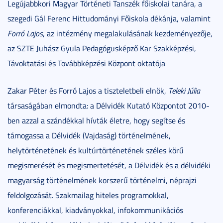
Legújabbkori Magyar Történeti Tanszék főiskolai tanára, a
szegedi Gál Ferenc Hittudományi Főiskola dékánja, valamint
Forró Lajos
, az intézmény megalakulásának kezdeményezője,
az SZTE Juhász Gyula Pedagógusképző Kar Szakképzési,
Távoktatási és Továbbképzési Központ oktatója
Zakar Péter és Forró Lajos a tiszteletbeli elnök,
Teleki Júlia
társaságában elmondta: a Délvidék Kutató Központot 2010-
ben azzal a szándékkal hívták életre, hogy segítse és
támogassa a Délvidék (Vajdaság) történelmének,
helytörténetének és kultúrtörténetének széles körű
megismerését és megismertetését, a Délvidék és a délvidéki
magyarság történelmének korszerű történelmi, néprajzi
feldolgozását. Szakmailag hiteles programokkal,
konferenciákkal, kiadványokkal, infokommunikációs