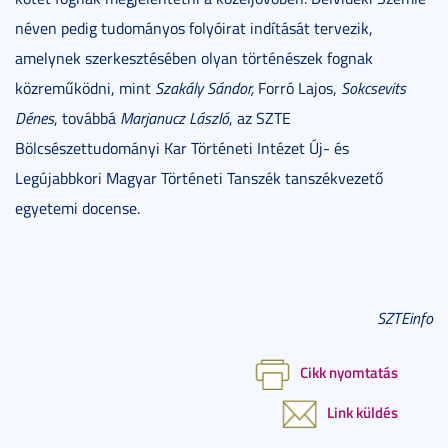
néven pedig tudományos folyóirat indítását tervezik,
amelynek szerkesztésében olyan történészek fognak
közreműködni, mint
Szakály Sándor,
Forró Lajos,
Sokcsevits
Dénes
, továbbá
Marjanucz László
, az SZTE
Bölcsészettudományi Kar Történeti Intézet Új- és
Legújabbkori Magyar Történeti Tanszék tanszékvezető
egyetemi docense.
SZTEinfo
Cikk nyomtatás
Link küldés