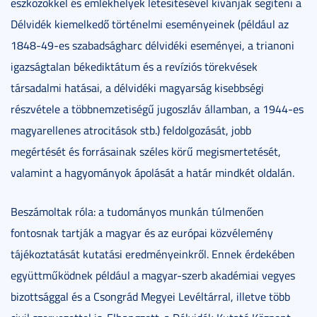
eszközökkel és emlékhelyek létesítésével kívánják segíteni a
Délvidék kiemelkedő történelmi eseményeinek (például az
1848-49-es szabadságharc délvidéki eseményei, a trianoni
igazságtalan békediktátum és a revíziós törekvések
társadalmi hatásai, a délvidéki magyarság kisebbségi
részvétele a többnemzetiségű jugoszláv államban, a 1944-es
magyarellenes atrocitások stb.) feldolgozását, jobb
megértését és forrásainak széles körű megismertetését,
valamint a hagyományok ápolását a határ mindkét oldalán.
Beszámoltak róla: a tudományos munkán túlmenően
fontosnak tartják a magyar és az európai közvélemény
tájékoztatását kutatási eredményeinkről. Ennek érdekében
együttműködnek például a magyar-szerb akadémiai vegyes
bizottsággal és a Csongrád Megyei Levéltárral, illetve több