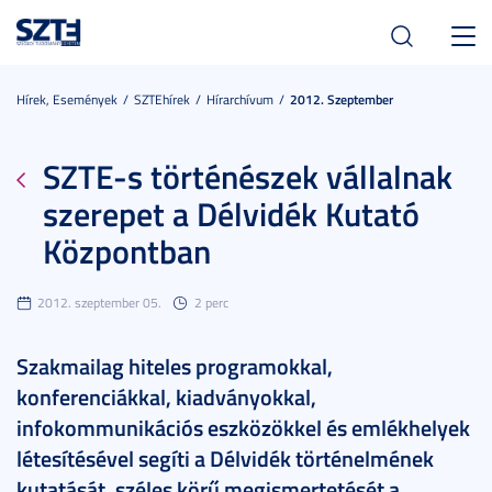
Toggl
navig
Hírek, Események
SZTEhírek
Hírarchívum
2012. Szeptember
SZTE-s történészek vállalnak
szerepet a Délvidék Kutató
Központban
2012. szeptember 05.
2 perc
Szakmailag hiteles programokkal,
konferenciákkal, kiadványokkal,
infokommunikációs eszközökkel és emlékhelyek
létesítésével segíti a Délvidék történelmének
kutatását, széles körű megismertetését a