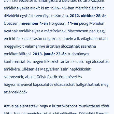
civil szervezettel is. Elhangzott: a Délvidék Kutató Központ
emlékhelyeket alakít ki az 1944–45-ben mártírhalált halt
2012. október 28-án
délvidéki egyházi személyek számára.
november 4-én
11-én
Óbecsén,
Horgoson,
pedig Moholon
avatnak emlékhelyet a mártíroknak. Martonoson pedig egy
emlékház kialakításán dolgoznak, amely a II. világháborúban
meggyilkolt valamennyi ártatlan áldozatnak szeretne
2013. január 23-án
emléket állítani.
tudományos
konferenciát és megemlékezést tartanak a csúrogi áldozatok
emlékére. Üllésen és Magyarkanizsán népfőiskolát
szerveznek, ahol a Délvidék történelmével és
hagyományaival kapcsolatos előadásokat hallgathatnak meg
az érdeklődők.
Azt is bejelentették, hogy a kutatóközpont munkatársai több
kötet fognak megjelentetni a közeljövőben. Délvidéki Szemle