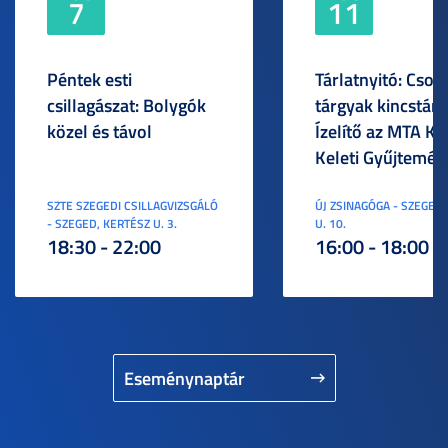
7
11
Péntek esti
Tárlatnyitó: Csod
csillagászat: Bolygók
tárgyak kincstára
közel és távol
Ízelítő az MTA KI
Keleti Gyűjtemén
SZTE SZEGEDI CSILLAGVIZSGÁLÓ
ÚJ ZSINAGÓGA - SZEGED,
- SZEGED, KERTÉSZ U. 3.
U. 10.
18:30 - 22:00
16:00 - 18:00
Eseménynaptár