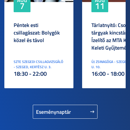
AUG
AUG
7
11
Péntek esti
Tárlatnyitó: Csod
csillagászat: Bolygók
tárgyak kincstára
közel és távol
Ízelítő az MTA KI
Keleti Gyűjtemén
SZTE SZEGEDI CSILLAGVIZSGÁLÓ
ÚJ ZSINAGÓGA - SZEGED,
- SZEGED, KERTÉSZ U. 3.
U. 10.
18:30 - 22:00
16:00 - 18:00
Eseménynaptár