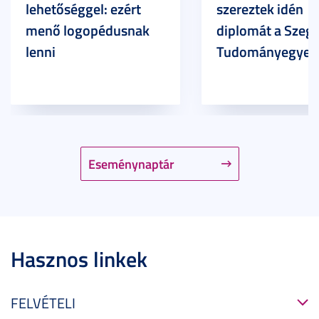
lehetőséggel: ezért
szereztek idén
menő logopédusnak
diplomát a Szege
lenni
Tudományegyet
Eseménynaptár
Hasznos linkek
FELVÉTELI