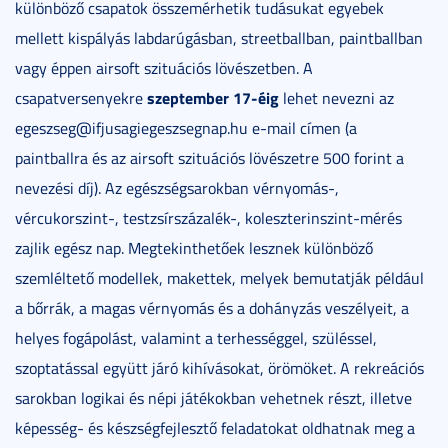
különböző csapatok összemérhetik tudásukat egyebek
mellett kispályás labdarúgásban, streetballban, paintballban
vagy éppen airsoft szituációs lövészetben. A
szeptember 17-éig
csapatversenyekre
lehet nevezni az
egeszseg@ifjusagiegeszsegnap.hu e-mail címen (a
paintballra és az airsoft szituációs lövészetre 500 forint a
nevezési díj). Az egészségsarokban vérnyomás-,
vércukorszint-, testzsírszázalék-, koleszterinszint-mérés
zajlik egész nap. Megtekinthetőek lesznek különböző
szemléltető modellek, makettek, melyek bemutatják például
a bőrrák, a magas vérnyomás és a dohányzás veszélyeit, a
helyes fogápolást, valamint a terhességgel, szüléssel,
szoptatással együtt járó kihívásokat, örömöket. A rekreációs
sarokban logikai és népi játékokban vehetnek részt, illetve
képesség- és készségfejlesztő feladatokat oldhatnak meg a