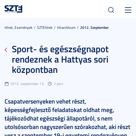
Toggl
navig
Hírek, Események
SZTEhírek
Hírarchívum
2012. Szeptember
Sport- és egészségnapot
rendeznek a Hattyas sori
központban
2012. szeptember 13.
2 perc
Csapatversenyeken vehet részt,
képességfejlesztő feladatokat oldhat meg,
tájékozódhat egészségi állapotáról, s nem
utolsósorban nagyszerűen szórakozhat, aki részt
vesz a szeptember 19-i egyetemi rendezvényen.