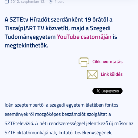
2012. szeptember 12.
1 perc
A SZTEtv Híradót szerdánként 19 órától a
Tisza(p)ART TV közvetíti, majd a Szegedi
Tudományegyetem
YouTube csatornáján
is
megtekinthetők.
Cikk nyomtatás
Link küldés
Idén szeptembertől a szegedi egyetem életében fontos
eseményekről mozgóképes beszámolót szolgáltat a
SZTEtelevízió. A héti rendszerességgel jelentkező új műsor az
SZTE oktatómunkájának, kutatói tevékenységének,