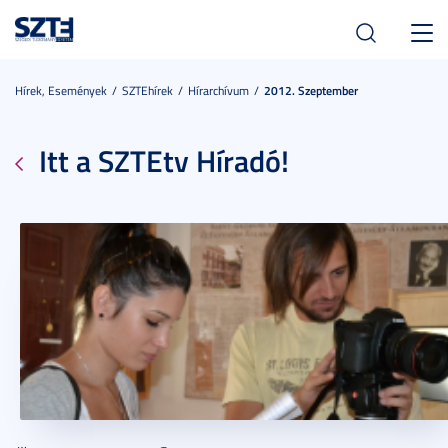
Toggl
navig
Hírek, Események
SZTEhírek
Hírarchívum
2012. Szeptember
Itt a SZTEtv Híradó!