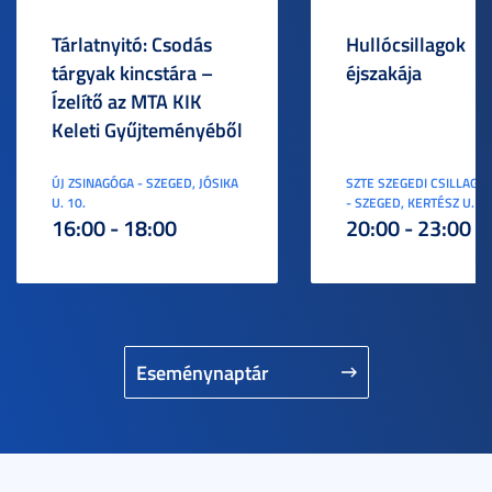
Tárlatnyitó: Csodás
Hullócsillagok
tárgyak kincstára –
éjszakája
Ízelítő az MTA KIK
Keleti Gyűjteményéből
ÚJ ZSINAGÓGA - SZEGED, JÓSIKA
SZTE SZEGEDI CSILLAGV
U. 10.
- SZEGED, KERTÉSZ U. 3.
16:00 - 18:00
20:00 - 23:00
Eseménynaptár