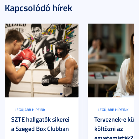
Kapcsolódó hírek
LEGÚJABB HÍREINK
LEGÚJABB HÍREINK
SZTE hallgatók sikerei
Terveznek-e külf
a Szeged Box Clubban
költözni az
egyetemisták? –