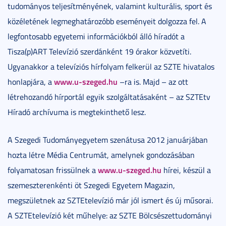
tudományos teljesítményének, valamint kulturális, sport és
közéletének legmeghatározóbb eseményeit dolgozza fel. A
legfontosabb egyetemi információkból álló híradót a
Tisza(p)ART Televízió szerdánként 19 órakor közvetíti.
Ugyanakkor a televíziós hírfolyam felkerül az SZTE hivatalos
www.u-szeged.hu
honlapjára, a
–ra is. Majd – az ott
létrehozandó hírportál egyik szolgáltatásaként – az SZTEtv
Híradó archívuma is megtekinthető lesz
.
A Szegedi Tudományegyetem szenátusa 2012 januárjában
hozta létre Média Centrumát, amelynek gondozásában
www.u-szeged.hu
folyamatosan frissülnek a
hírei, készül a
szemeszterenkénti öt Szegedi Egyetem Magazin,
megszületnek az SZTEtelevízió már jól ismert és új műsorai.
A SZTEtelevízió két műhelye: az SZTE Bölcsészettudományi