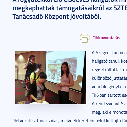
megkaphattak támogatásaikról az SZTE
Tanácsadó Központ jóvoltából.
Cikk nyomtatás
A Szegedi Tudomá
hallgató tanul, k
regisztráltatták 
különböző juttatá
vehetik igénybe a
TIK-ben tartott es
A rendezvényt Sze
meg, aki elmondta
életvezetési tanácsadás, melynek keretein belül kétfajta t