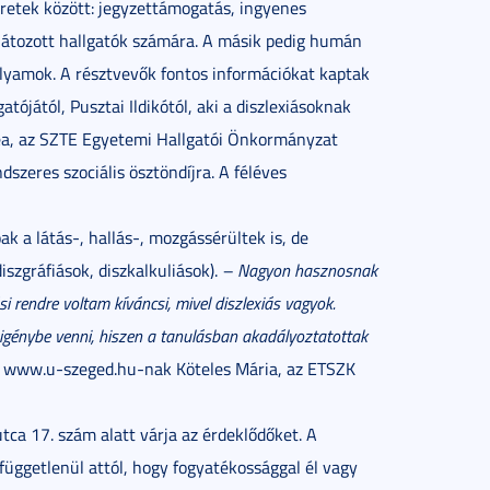
eretek között: jegyzettámogatás, ingyenes
látozott hallgatók számára. A másik pedig humán
folyamok. A résztvevők fontos információkat kaptak
ójától, Pusztai Ildikótól, aki a diszlexiásoknak
mea, az SZTE Egyetemi Hallgatói Önkormányzat
dszeres szociális ösztöndíjra. A féléves
k a látás-, hallás-, mozgássérültek is, de
szgráfiások, diszkalkuliások).
– Nagyon hasznosnak
i rendre voltam kíváncsi, mivel diszlexiás vagyok.
 igénybe venni, hiszen a tanulásban akadályoztatottak
 www.u-szeged.hu-nak Köteles Mária, az ETSZK
ca 17. szám alatt várja az érdeklődőket. A
függetlenül attól, hogy fogyatékossággal él vagy