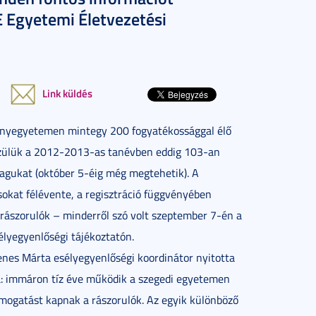
 Egyetemi Életvezetési
Link küldés
nyegyetemen mintegy 200 fogyatékossággal élő
özülük a 2012-2013-as tanévben eddig 103-an
magukat (október 5-éig még megtehetik). A
sokat félévente, a regisztráció függvényében
 rászorulók – minderről szó volt szeptember 7-én a
élyegyenlőségi tájékoztatón.
nes Márta esélyegyenlőségi koordinátor nyitotta
: immáron tíz éve működik a szegedi egyetemen
ámogatást kapnak a rászorulók. Az egyik különböző