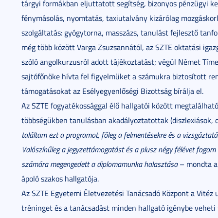
tárgyi formákban eljuttatott segítség, bizonyos pénzügyi k
fénymásolás, nyomtatás, taxiutalvány kizárólag mozgáskor
szolgáltatás: gyógytorna, masszázs, tanulást fejlesztő tan
még több között Varga Zsuzsannától, az SZTE oktatási igazgat
szóló angolkurzusról adott tájékoztatást; végül Német Tí
sajtófőnöke hívta fel figyelmüket a számukra biztosított ren
támogatásokat az Esélyegyenlőségi Bizottság bírálja el.
Az SZTE fogyatékossággal élő hallgatói között megtalálhatóa
többségükben tanulásban akadályoztatottak (diszlexiások, di
találtam ezt a programot, főleg a felmentésekre és a vizsgáztatás
Valószínűleg a jegyzettámogatást és a plusz négy félévet fogom
számára megengedett a diplomamunka halasztása
– mondta a
ápoló szakos hallgatója.
Az SZTE Egyetemi Életvezetési Tanácsadó Központ a Vitéz ut
tréninget és a tanácsadást minden hallgató igénybe veheti 