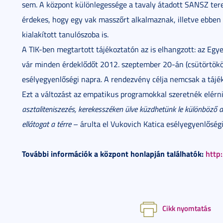
sem. A központ különlegessége a tavaly átadott SANSZ tere
érdekes
, hogy egy vak masszőrt alkalmaznak, illetve ebben
kialakított tanulószoba is.
A TIK-ben megtartott tájékoztatón az is elhangzott: az Egy
vár minden érdeklődőt 2012. szeptember 20-án (csütörtökön
esélyegyenlőségi napra. A rendezvény célja nemcsak a tájé
Ezt a változást az empatikus programokkal szeretnék elérn
asztaliteniszezés, kerekesszéken ülve küzdhetünk le különböző ak
ellátogat a térre
– árulta el Vukovich Katica esélyegyenlőségi
További információk a központ honlapján találhatók:
http
Cikk nyomtatás