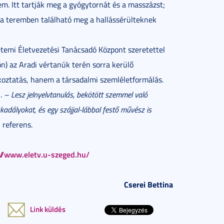
m. Itt tartják meg a gyógytornát és a masszázst;
 a teremben található meg a hallássérülteknek
etemi Életvezetési Tanácsadó Központ szeretettel
) az Aradi vértanúk terén sorra kerülő
koztatás, hanem a társadalmi szemléletformálás.
i.
– Lesz jelnyelvtanulás, bekötött szemmel való
adályokat, és egy szájjal-lábbal festő művész is
 referens.
://www.eletv.u-szeged.hu/
Cserei Bettina
Link küldés