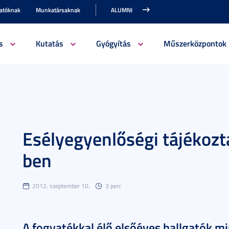
gatóknak
Munkatársaknak
ALUMNI
s
Kutatás
Gyógyítás
Műszerközpontok
Esélyegyenlőségi tájékozta
ben
2012. szeptember 10.
3 perc
A fogyatékkal élő elsőéves hallgatók m