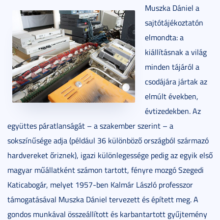
Muszka Dániel a
sajtótájékoztatón
elmondta: a
kiállításnak a világ
minden tájáról a
csodájára jártak az
elmúlt években,
évtizedekben. Az
együttes páratlanságát – a szakember szerint – a
sokszínűsége adja (például 36 különböző országból származó
hardvereket őriznek), igazi különlegessége pedig az egyik első
magyar műállatként számon tartott, fényre mozgó Szegedi
Katicabogár, melyet 1957-ben Kalmár László professzor
támogatásával Muszka Dániel tervezett és épített meg. A
gondos munkával összeállított és karbantartott gyűjtemény