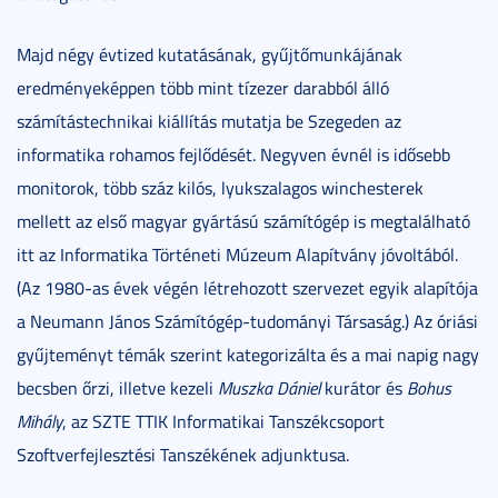
Majd négy évtized kutatásának, gyűjtőmunkájának
eredményeképpen több mint tízezer darabból álló
számítástechnikai kiállítás mutatja be Szegeden az
informatika rohamos fejlődését. Negyven évnél is idősebb
monitorok, több száz kilós, lyukszalagos winchesterek
mellett az első magyar gyártású számítógép is megtalálható
itt az Informatika Történeti Múzeum Alapítvány jóvoltából.
(Az 1980-as évek végén létrehozott szervezet egyik alapítója
a Neumann János Számítógép-tudományi Társaság.) Az óriási
gyűjteményt témák szerint kategorizálta és a mai napig nagy
becsben őrzi, illetve kezeli
Muszka Dániel
kurátor és
Bohus
Mihály
, az SZTE TTIK Informatikai Tanszékcsoport
Szoftverfejlesztési Tanszékének adjunktusa.