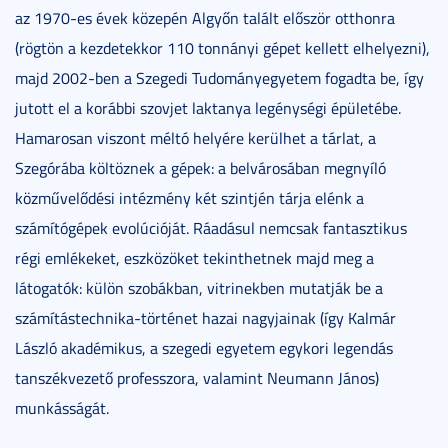
az 1970-es évek közepén Algyőn talált először otthonra
(rögtön a kezdetekkor 110 tonnányi gépet kellett elhelyezni),
majd 2002-ben a Szegedi Tudományegyetem fogadta be, így
jutott el a korábbi szovjet laktanya legénységi épületébe.
Hamarosan viszont méltó helyére kerülhet a tárlat, a
Szegórába költöznek a gépek: a belvárosában megnyíló
közművelődési intézmény két szintjén tárja elénk a
számítógépek evolúcióját. Ráadásul nemcsak fantasztikus
régi emlékeket, eszközöket tekinthetnek majd meg a
látogatók: külön szobákban, vitrinekben mutatják be a
számítástechnika-történet hazai nagyjainak (így Kalmár
László akadémikus, a szegedi egyetem egykori legendás
tanszékvezető professzora, valamint Neumann János)
munkásságát.