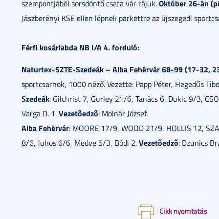
Október 26-án (p
szempontjából sorsdöntő csata vár rájuk.
Jászberényi KSE ellen lépnek parkettre az újszegedi sport
Férfi kosárlabda NB I/A 4. forduló:
Naturtex-SZTE-Szedeák – Alba Fehérvár 68-99 (17-32, 23
sportcsarnok, 1000 néző. Vezette: Papp Péter, Hegedűs Tibor
Szedeák
: Gilchrist 7, Gurley 21/6, Tanács 6, Dukic 9/3, C
Vezetőedző
Varga D. 1.
: Molnár József.
Alba Fehérvár
: MOORE 17/9, WOOD 21/9, HOLLIS 12, SZA
Vezetőedző
8/6, Juhos 6/6, Medve 5/3, Bódi 2.
: Dzunics Br
Cikk nyomtatás