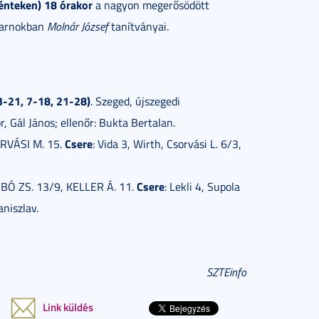
énteken) 18 órakor
a nagyon megerősödött
csarnokban
Molnár József
tanítványai.
-21, 7-18, 21-28)
. Szeged, újszegedi
, Gál János; ellenőr: Bukta Bertalan.
Csere
SORVÁSI M. 15.
: Vida 3, Wirth, Csorvási L. 6/3,
Csere
BÓ ZS. 13/9, KELLER Á. 11.
: Lekli 4, Supola
aniszlav.
SZTEinfo
Link küldés