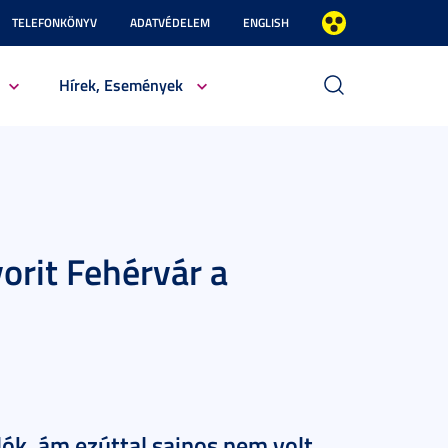
TELEFONKÖNYV
ADATVÉDELEM
ENGLISH
Hírek, Események
vorit Fehérvár a
ók, ám ezúttal sajnos nem volt