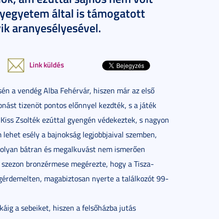
yegyetem által is támogatott
ik aranyesélyesével.
Link küldés
sén a vendég Alba Fehérvár, hiszen már az első
nást tizenöt pontos előnnyel kezdték, s a játék
iss Zsolték ezúttal gyengén védekeztek, s nagyon
m lehet esély a bajnokság legjobbjaival szemben,
a olyan bátran és megalkuvást nem ismerően
ő szezon bronzérmese megérezte, hogy a Tisza-
egérdemelten, magabiztosan nyerte a találkozót 99-
ig a sebeiket, hiszen a felsőházba jutás