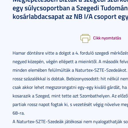
egy súlycsoportban a Szegedi Tudomán
kosárlabdacsapat az NB I/A csoport egy
Cikk nyomtatás
Hamar döntésre vitte a dolgot a 4. forduló szegedi mérkőzé
negyed közepén, végén ellépett a mieinktől. A második felvo
minden elemében felülmúlták a Naturtex-SZTE-Szedeákot. K
rossz százalékkal is dobtak. Bebizonyosodott: hit nélkül ne
csak akkor lehet megszorongatni egy-egy kiváló gárdát, h
kosarazik a Szeged, mint tette azt Szombathelyen. Az előz
partiak rossz napot fogtak ki, s vezetését végig növelve m
68-ra.
A Naturtex-SZTE-Szedeák játékosai nem nyalogathatják soká