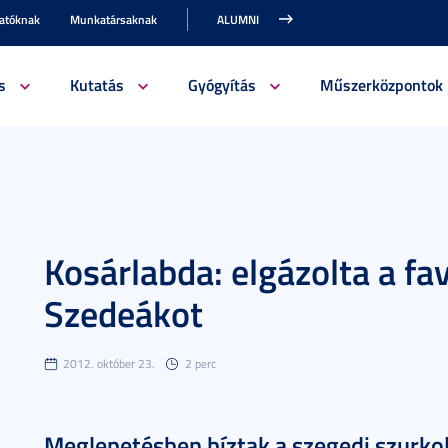
gatóknak
Munkatársaknak
ALUMNI
s
Kutatás
Gyógyítás
Műszerközpontok
Kosárlabda: elgázolta a fa
Szedeákot
2012. október 23.
2 perc
Meglepetésben bíztak a szegedi szurkol