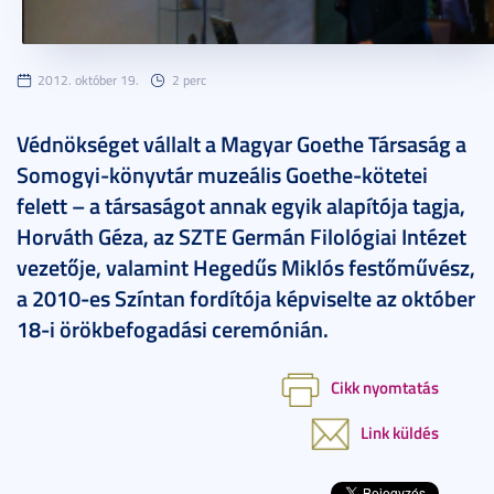
2012. október 19.
2 perc
Védnökséget vállalt a Magyar Goethe Társaság a
Somogyi-könyvtár muzeális Goethe-kötetei
felett – a társaságot annak egyik alapítója tagja,
Horváth Géza, az SZTE Germán Filológiai Intézet
vezetője, valamint Hegedűs Miklós festőművész,
a 2010-es Színtan fordítója képviselte az október
18-i örökbefogadási ceremónián.
Cikk nyomtatás
Link küldés