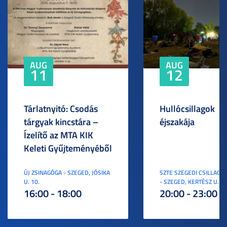
AUG
AUG
11
12
Tárlatnyitó: Csodás
Hullócsillagok
tárgyak kincstára –
éjszakája
Ízelítő az MTA KIK
Keleti Gyűjteményéből
ÚJ ZSINAGÓGA - SZEGED, JÓSIKA
SZTE SZEGEDI CSILLAGV
U. 10.
- SZEGED, KERTÉSZ U. 3.
16:00 - 18:00
20:00 - 23:00