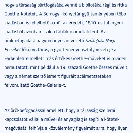
hogy a társaság pártfogásába venné a bibliotéka régi és ritka
Goethe-köteteit. A Somogyi-könyvtár gyűjteményében több
kiadásban is fellelhető a mű, az eredeti, 1810-es tübingeni
kiadásból azonban csak a táblák maradtak fent. Az
örökbefogadást hagyományosan vezető
Szőkefalvi-Nagy
Erzsébet
főkönyvtáros, a gyűjteményi osztály vezetője a
Farbenlehre mellett más értékes Goethe-műveket is röviden
bemutatott, mint például a 19. századi Goethe összes műveit,
vagy a német szerző ismert figuráit acélmetszeteken
felvonultató Goethe-Galerie-t.
Az örökbefogadással amellett, hogy a társaság szellemi
kapcsolatot vállal a művel és anyagilag is segíti a kötetek
megóvását, felhívja a közvélemény figyelmét arra, hogy ilyen