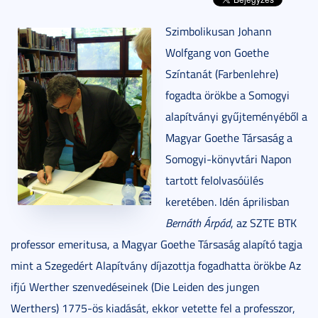
Szimbolikusan Johann
Wolfgang von Goethe
Színtanát (Farbenlehre)
fogadta örökbe a Somogyi
alapítványi gyűjteményéből a
Magyar Goethe Társaság a
Somogyi-könyvtári Napon
tartott felolvasóülés
keretében. Idén áprilisban
Bernáth Árpád
, az SZTE BTK
professor emeritusa, a Magyar Goethe Társaság alapító tagja
mint a Szegedért Alapítvány díjazottja fogadhatta örökbe Az
ifjú Werther szenvedéseinek (Die Leiden des jungen
Werthers) 1775-ös kiadását, ekkor vetette fel a professzor,