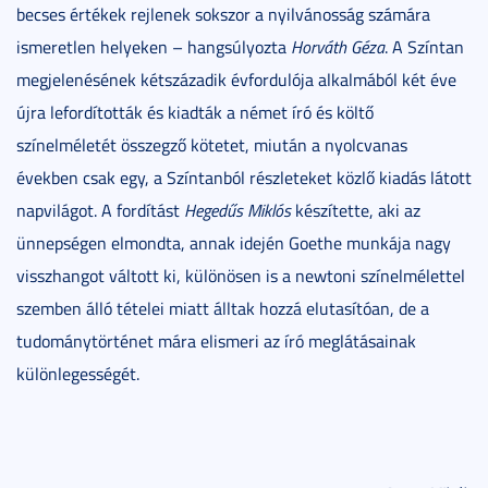
becses értékek rejlenek sokszor a nyilvánosság számára
ismeretlen helyeken – hangsúlyozta
Horváth Géza
. A Színtan
megjelenésének kétszázadik évfordulója alkalmából két éve
újra lefordították és kiadták a német író és költő
színelméletét összegző kötetet, miután a nyolcvanas
években csak egy, a Színtanból részleteket közlő kiadás látott
napvilágot. A fordítást
Hegedűs Miklós
készítette, aki az
ünnepségen elmondta, annak idején Goethe munkája nagy
visszhangot váltott ki, különösen is a newtoni színelmélettel
szemben álló tételei miatt álltak hozzá elutasítóan, de a
tudománytörténet mára elismeri az író meglátásainak
különlegességét.