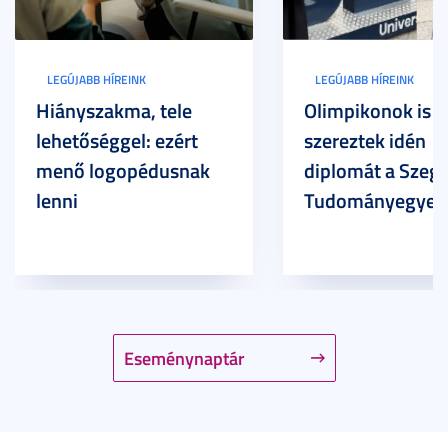
LEGÚJABB HÍREINK
LEGÚJABB HÍREINK
Hiányszakma, tele
Olimpikonok is
lehetőséggel: ezért
szereztek idén
menő logopédusnak
diplomát a Szege
lenni
Tudományegyet
Eseménynaptár