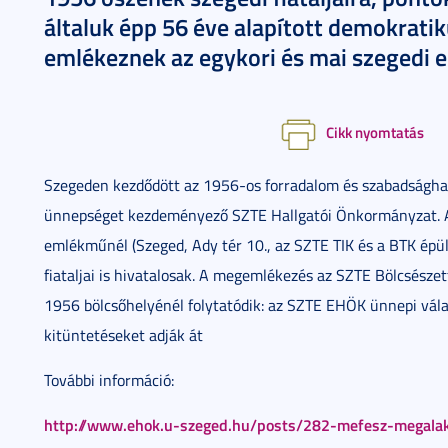
általuk épp 56 éve alapított demokratik
emlékeznek az egykori és mai szegedi 
Cikk nyomtatás
Szegeden kezdődött az 1956-os forradalom és szabadsághar
ünnepséget kezdeményező SZTE Hallgatói Önkormányzat.
emlékműnél (Szeged, Ady tér 10., az SZTE TIK és a BTK ép
fiataljai is hivatalosak. A megemlékezés az SZTE Bölcsésze
1956 bölcsőhelyénél folytatódik: az SZTE EHÖK ünnepi vála
kitüntetéseket adják át
További információ:
http://www.ehok.u-szeged.hu/posts/282-mefesz-megala