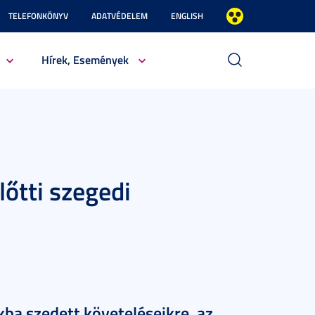
TELEFONKÖNYV
ADATVÉDELEM
ENGLISH
Hírek, Események
őtti szegedi
kba szedett követeléseikre, az