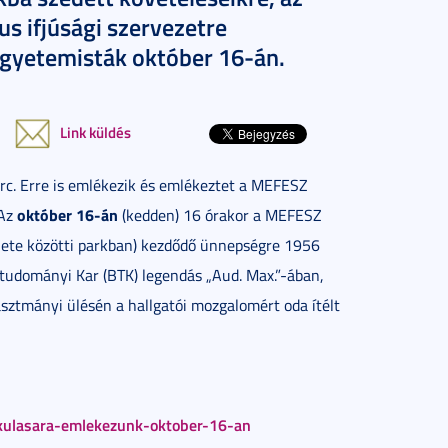
us ifjúsági szervezetre
egyetemisták október 16-án.
Link küldés
c. Erre is emlékezik és emlékeztet a MEFESZ
október 16-án
 Az
(kedden) 16 órakor a MEFESZ
ülete közötti parkban) kezdődő ünnepségre 1956
ttudományi Kar (BTK) legendás „Aud. Max.”-ában,
sztmányi ülésén a hallgatói mozgalomért oda ítélt
kulasara-emlekezunk-oktober-16-an