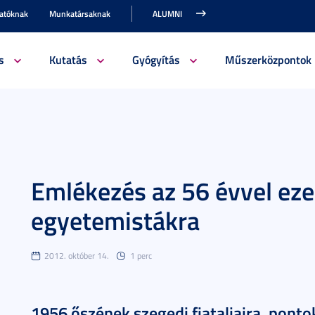
gatóknak
Munkatársaknak
ALUMNI
s
Kutatás
Gyógyítás
Műszerközpontok
Emlékezés az 56 évvel ezel
egyetemistákra
2012. október 14.
1 perc
1956 őszének szegedi fiataljaira, ponto