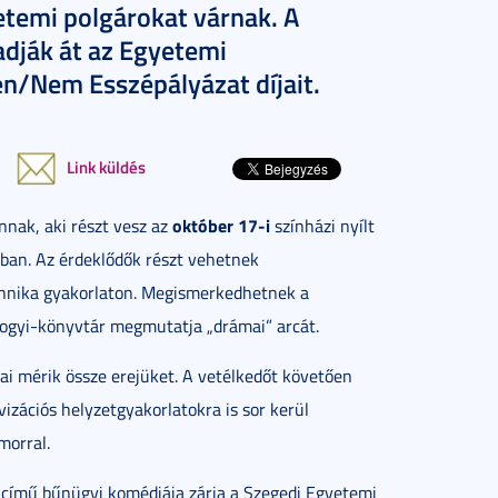
etemi polgárokat várnak. A
adják át az Egyetemi
en/Nem Esszépályázat díjait.
Link küldés
október 17-i
annak, aki részt vesz az
színházi nyílt
ban. Az érdeklődők részt vehetnek
chnika gyakorlaton. Megismerkedhetnek a
Somogyi-könyvtár megmutatja „drámai” arcát.
tai mérik össze erejüket. A vetélkedőt követően
izációs helyzetgyakorlatokra is sor kerül
morral.
 című bűnügyi komédiája zárja a Szegedi Egyetemi