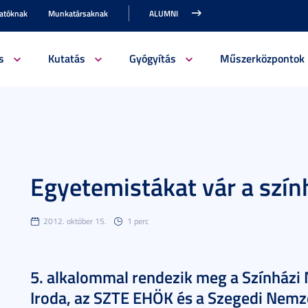
gatóknak
Munkatársaknak
ALUMNI
s
Kutatás
Gyógyítás
Műszerközpontok
Egyetemistákat vár a szín
2012. október 15.
1 perc
5. alkalommal rendezik meg a Színházi N
Iroda, az SZTE EHÖK és a Szegedi Nemz