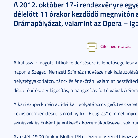
A 2012. október 17-i rendezvényre egy
délelőtt 11 órakor kezdődő megnyitón 
Drámapályázat, valamint az Opera – Ig
Cikk nyomtatás
A kulisszák mögötti titkok felderítésére is lehetősége lesz 
napon a Szegedi Nemzeti Színház művészeinek kalauzolásá
helyzetgyakorlaton, tánc- és énekórán, valamint beszédte
díszletépítés, a világosítás, a hangosítás fortélyaival. A 
A kari szuperkupán az idei kari gólyatáborok győztes csapa
közös örömzenélésre is mód nyílik. „Beugrás” címmel improv
színészek és önként jelentkezők közreműködésével, sok hu
Az estét 19.00 órakor Müller Péter: Szemenszedett igazság