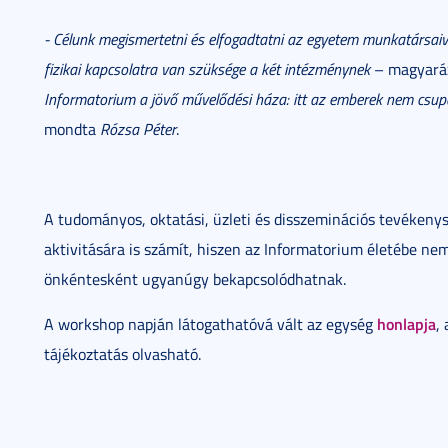
- Célunk megismertetni és elfogadtatni az egyetem munkatársaival
fizikai kapcsolatra van szüksége a két intézménynek
– magyaráz
Informatorium a jövő művelődési háza: itt az emberek nem csupán 
mondta
Rózsa Péter
.
A tudományos, oktatási, üzleti és disszeminációs tevékeny
aktivitására is számít, hiszen az Informatorium életébe n
önkéntesként ugyanúgy bekapcsolódhatnak.
honlapja
A workshop napján látogathatóvá vált az egység
,
tájékoztatás olvasható.