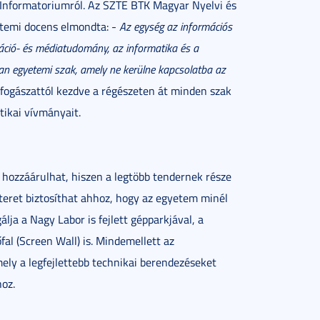
 Informatoriumról. Az SZTE BTK Magyar Nyelvi és
etemi docens elmondta: -
Az egység az információs
áció- és médiatudomány, az informatika és a
an egyetemi szak, amely ne kerülne kapcsolatba az
fogászattól kezdve a régészeten át minden szak
atikai vívmányait.
 hozzáárulhat, hiszen a legtöbb tendernek része
 teret biztosíthat ahhoz, hogy az egyetem minél
ja a Nagy Labor is fejlett gépparkjával, a
al (Screen Wall) is. Mindemellett az
mely a legfejlettebb technikai berendezéseket
hoz.