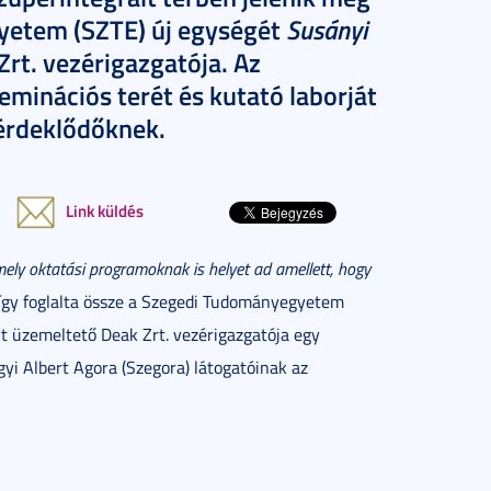
Susányi
yetem (SZTE) új egységét
rt. vezérigazgatója. Az
eminációs terét és kutató laborját
érdeklődőknek.
Link küldés
mely oktatási programoknak is helyet ad amellett, hogy
így foglalta össze a Szegedi Tudományegyetem
t üzemeltető Deak Zrt. vezérigazgatója egy
yi Albert Agora (Szegora) látogatóinak az