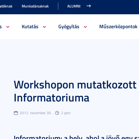
gatóknak
Munkatársaknak
ALUMNI
s
Kutatás
Gyógyítás
Műszerközpontok
Workshopon mutatkozott 
Informatoriuma
2012. november 30.
2 perc
Informatorium: a hely, ahol a jövő egy 