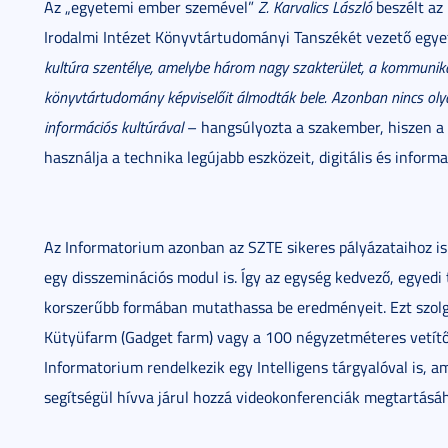
Az „egyetemi ember szemével”
Z. Karvalics László
beszélt az
Irodalmi Intézet Könyvtártudományi Tanszékét vezető egy
kultúra szentélye, amelybe három nagy szakterület, a kommunik
könyvtártudomány képviselőit álmodták bele. Azonban nincs oly
információs kultúrával
– hangsúlyozta a szakember, hiszen a 
használja a technika legújabb eszközeit, digitális és inform
Az Informatorium azonban az SZTE sikeres pályázataihoz is
egy disszeminációs modul is. Így az egység kedvező, egyedi
korszerűbb formában mutathassa be eredményeit. Ezt szolgál
Kütyüfarm (Gadget farm) vagy a 100 négyzetméteres vetítőf
Informatorium rendelkezik egy Intelligens tárgyalóval is, a
segítségül hívva járul hozzá videokonferenciák megtartásá