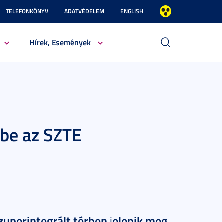
TELEFONKÖNYV
ADATVÉDELEM
ENGLISH
Hírek, Események
be az SZTE
szuperintegrált térben jelenik meg