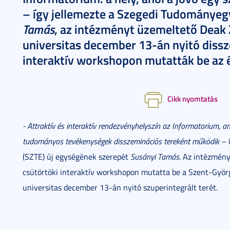
– így jellemezte a Szegedi Tudományeg
Tamás
, az intézményt üzemeltető Deak Z
universitas december 13-án nyitó dissz
interaktív workshopon mutatták be az 
Cikk nyomtatás
- Attraktív és interaktív rendezvényhelyszín az Informatorium, a
tudományos tevékenységek disszeminációs tereként működik
– 
(SZTE) új egységének szerepét
Susányi Tamás
. Az intézmény
csütörtöki interaktív workshopon mutatta be a Szent-Györg
universitas december 13-án nyitó szuperintegrált terét.