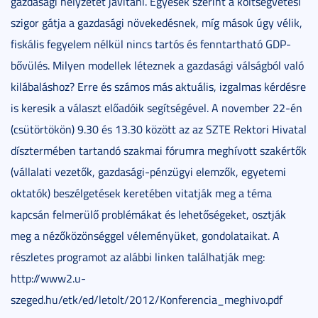
gazdasági helyzetét javítani. Egyesek szerint a költségvetési
szigor gátja a gazdasági növekedésnek, míg mások úgy vélik,
fiskális fegyelem nélkül nincs tartós és fenntartható GDP-
bővülés. Milyen modellek léteznek a gazdasági válságból való
kilábaláshoz? Erre és számos más aktuális, izgalmas kérdésre
is keresik a választ előadóik segítségével. A november 22-én
(csütörtökön) 9.30 és 13.30 között az az SZTE Rektori Hivatal
dísztermében tartandó szakmai fórumra meghívott szakértők
(vállalati vezetők, gazdasági-pénzügyi elemzők, egyetemi
oktatók) beszélgetések keretében vitatják meg a téma
kapcsán felmerülő problémákat és lehetőségeket, osztják
meg a nézőközönséggel véleményüket, gondolataikat. A
részletes programot az alábbi linken találhatják meg:
http://www2.u-
szeged.hu/etk/ed/letolt/2012/Konferencia_meghivo.pdf