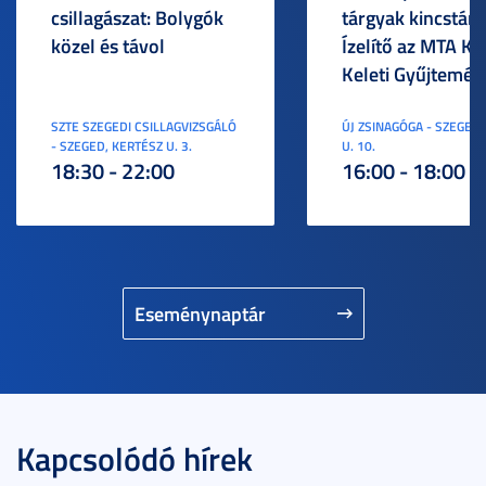
csillagászat: Bolygók
tárgyak kincstára
közel és távol
Ízelítő az MTA KI
Keleti Gyűjtemén
SZTE SZEGEDI CSILLAGVIZSGÁLÓ
ÚJ ZSINAGÓGA - SZEGED,
- SZEGED, KERTÉSZ U. 3.
U. 10.
18:30 - 22:00
16:00 - 18:00
Eseménynaptár
Kapcsolódó hírek