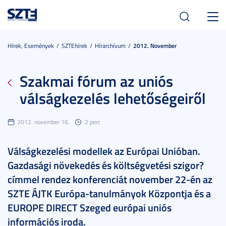
Toggl
navig
Hírek, Események
SZTEhírek
Hírarchívum
2012. November
Szakmai fórum az uniós
válságkezelés lehetőségeiről
2012. november 16.
2 perc
Válságkezelési modellek az Európai Unióban.
Gazdasági növekedés és költségvetési szigor?
címmel rendez konferenciát november 22-én az
SZTE ÁJTK Európa-tanulmányok Központja és a
EUROPE DIRECT Szeged európai uniós
információs iroda.