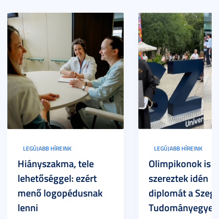
LEGÚJABB HÍREINK
LEGÚJABB HÍREINK
Hiányszakma, tele
Olimpikonok is
lehetőséggel: ezért
szereztek idén
menő logopédusnak
diplomát a Szege
lenni
Tudományegyet