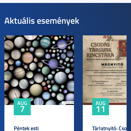
Aktuális események
AUG
AUG
7
11
Péntek esti
Tárlatnyitó: Csod