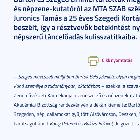
és népzene-kutatóról az MTA SZAB szé
Juronics Tamás a 25 éves Szegedi Kortá
beszélt, így a résztvevők betekintést n
népszerű táncelőadás kulisszatitkaiba.
Cikk nyomtatás
– Szeged művészeti múltjában Bartók Béla jelenléte olyan megha
Kunó személye a tudományban, oktatásban
– ezekkel a szava
Zeneművészeti Kar dékánja a zeneszerző és népzenekutató
Akadémiai Bizottság rendezvényén a dékán kiemelte: Bartók 
Szegeden; népi dallamokat gyűjtött Alsóvároson, Deszken, 
barátságot ápolt
König Péterrel
és
Balázs Bélával,
dolgozott is 