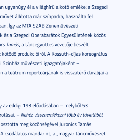
 ugyanúgy él a világhírű alkotó emléke: a Szegedi
 művét állította már színpadra, használta fel
iban. Így az MTA SZAB Zeneművészeti
 és a Szegedi Operabarátok Egyesületének közös
ics Tamás
, a táncegyüttes vezetője beszélt
 kötődő produkcióiról. A Kossuth-díjas koreográfus
i Színház művészeti igazgatójaként –
en a teátrum repertoárjának is visszatérő darabjai a
így az eddigi 193 előadásában – melyből 53
kotásai.
– Nehéz visszaemlékezni több év távlatából,
osztotta meg közönségével Juronics Tamás
n A csodálatos mandarint, a „magyar táncművészet