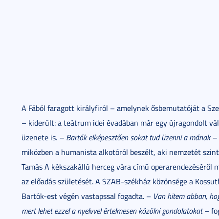
A Fából faragott királyfiról – amelynek ősbemutatóját a Sz
– kiderült: a teátrum idei évadában már egy újragondolt vá
üzenete is.
– Bartók elképesztően sokat tud üzenni a mának –
miközben a humanista alkotóról beszélt, aki nemzetét szin
Tamás A kékszakállú herceg vára című operarendezéséről m
az előadás születését. A SZAB-székház közönsége a Kossuth
Bartók-est végén vastapssal fogadta. –
Van hitem abban, hog
mert lehet ezzel a nyelvvel értelmesen közölni gondolatokat
– fo