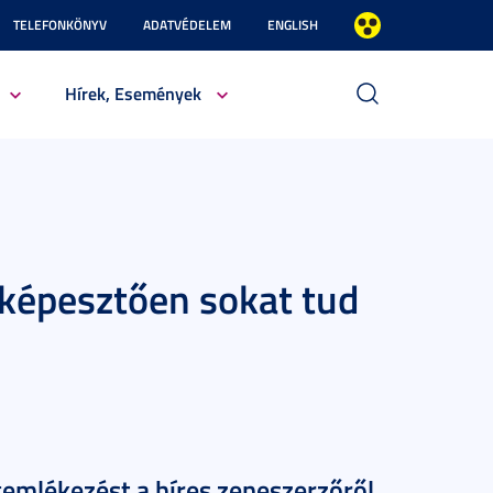
TELEFONKÖNYV
ADATVÉDELEM
ENGLISH
Hírek, Események
lképesztően sokat tud
emlékezést a híres zeneszerzőről