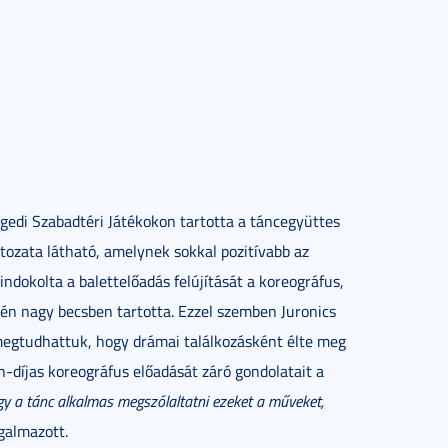
egedi Szabadtéri Játékokon tartotta a táncegyüttes
ltozata látható, amelynek sokkal pozitívabb az
indokolta a balettelőadás felújítását a koreográfus,
tén nagy becsben tartotta. Ezzel szemben Juronics
egtudhattuk, hogy drámai találkozásként élte meg
-díjas koreográfus előadását záró gondolatait a
y a tánc alkalmas megszólaltatni ezeket a műveket,
galmazott.