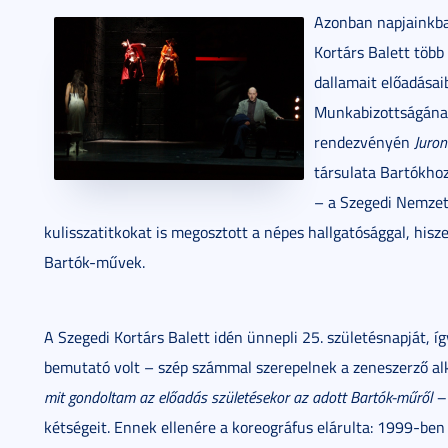
Azonban napjainkban
Kortárs Balett több
dallamait előadása
Munkabizottságának
rendezvényén
Juron
társulata Bartókhoz
– a Szegedi Nemzet
kulisszatitkokat is megosztott a népes hallgatósággal, hisz
Bartók-művek.
A Szegedi Kortárs Balett idén ünnepli 25. születésnapját, 
bemutató volt – szép számmal szerepelnek a zeneszerző al
mit gondoltam az előadás születésekor az adott Bartók-műről –
kétségeit. Ennek ellenére a koreográfus elárulta: 1999-be