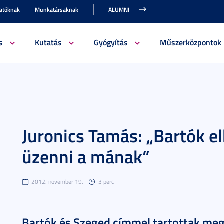
gatóknak
Munkatársaknak
ALUMNI
s
Kutatás
Gyógyítás
Műszerközpontok
Juronics Tamás: „Bartók e
üzenni a mának”
2012. november 19.
3 perc
Bartók és Szeged címmel tartottak meg