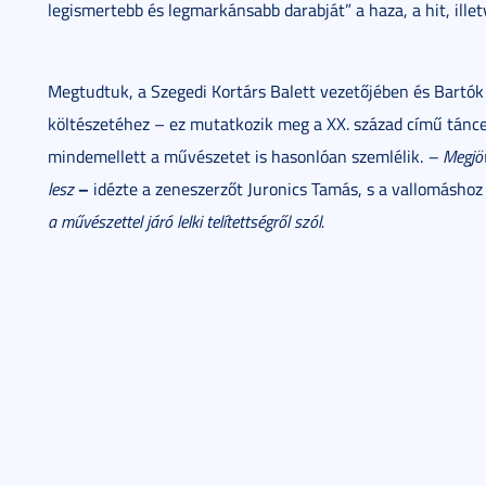
legismertebb és legmarkánsabb darabját” a haza, a hit, ill
Megtudtuk, a Szegedi Kortárs Balett vezetőjében és Bartó
költészetéhez – ez mutatkozik meg a XX. század című tánce
mindemellett a művészetet is hasonlóan szemlélik.
– Megjöv
–
lesz
idézte a zeneszerzőt Juronics Tamás, s a vallomáshoz
a művészettel járó lelki telítettségről szól.