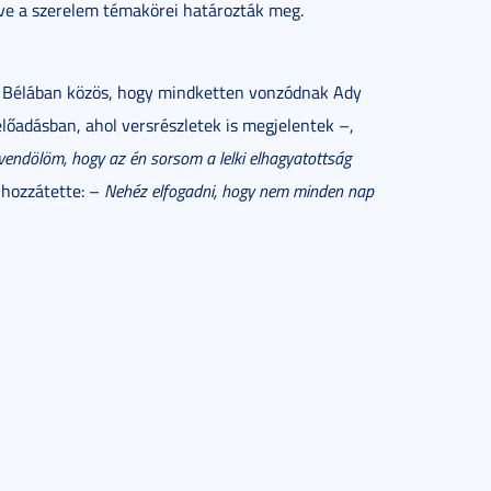
etve a szerelem témakörei határozták meg.
k Bélában közös, hogy mindketten vonzódnak Ady
lőadásban, ahol versrészletek is megjelentek –,
endölöm, hogy az én sorsom a lelki elhagyatottság
 hozzátette: –
Nehéz elfogadni, hogy nem minden nap