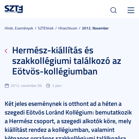
Toggl
navig
Hírek, Események
SZTEhírek
Hírarchívum
2012. November
Hermész-kiállítás és
szakkollégiumi találkozó az
Eötvös-kollégiumban
2012. november 06.
2 perc
Két jeles eseménynek is otthont ad a héten a
szegedi Eötvös Loránd Kollégium: bemutatkozik
a Hermész csoport, a szegedi alkotók köre, mely
kiállítást rendez a kollégiumban, valamint
kétnapos országos szakkollégiumi találkozóra