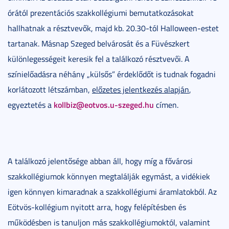
órától prezentációs szakkollégiumi bemutatkozásokat
hallhatnak a résztvevők, majd kb. 20.30-tól Halloween-estet
tartanak. Másnap Szeged belvárosát és a Füvészkert
különlegességeit keresik fel a találkozó résztvevői. A
színielőadásra néhány „külsős” érdeklődőt is tudnak fogadni
korlátozott létszámban,
előzetes jelentkezés alapján
,
kollbiz@eotvos.u-szeged.hu
egyeztetés a
címen.
A találkozó jelentősége abban áll, hogy míg a fővárosi
szakkollégiumok könnyen megtalálják egymást, a vidékiek
igen könnyen kimaradnak a szakkollégiumi áramlatokból. Az
Eötvös-kollégium nyitott arra, hogy felépítésben és
működésben is tanuljon más szakkollégiumoktól, valamint