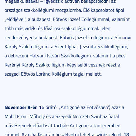
megalakulásával – igyekszik aktívan bekapcsolódni az
országos szakkollégiumi mozgalomba. Élő kapcsolatot ápol
„elődjével”, a budapesti Eötvös József Collegiummal, valamint
több más vidéki és fővárosi szakkollégiummal. Jelen
rendezvényen a budapesti Eötvös József Collegium, a Simonyi
Károly Szakkollégium, a Szent Ignác Jezsuita Szakkollégium,
a debreceni Hatvani István Szakkollégium, valamint a pécsi
Kerényi Károly Szakkollégium képviselői vesznek részt a
szegedi Eötvös Loránd Kollégium tagjai mellett.
November 9-én
16 órától „Antigoné az Eötvösben”, azaz a
Mobil Front Műhely és a Szegedi Nemzeti Színház fiatal
művészeinek előadását tartják: Antigoné a tanteremben
címmel. Az előadás után beszélgetni lehet a színészekkel. 18