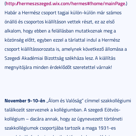
http://hermeszszeged.wix.com/hermes#!home/mainPage
(
.)
Habár a Hermész csoport tagjai külön-külön már számos
önálló és csoportos kiállításon vettek részt, ez az első
alkalom, hogy ebben a felállásban mutatkoznak meg a
közönség előtt, egyben ezzel a tárlattal indul a Hermész
csoport kiállítássorozata is, amelynek következő állomása a
Szegedi Akadémiai Bizottság székháza lesz. A kiállítás
megnyitójára minden érdeklődőt szeretettel várnak!
November 9-10-én
„Álom és Valóság” címmel szakkollégiumi
találkozót szerveznek a kollégiumban. A szegedi Eötvös-
kollégium – dacára annak, hogy az úgynevezett történeti
szakkollégiumok csoportjába tartozik a maga 1931-es