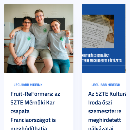
LEGÚJABB HÍREINK
LEGÚJABB HÍREINK
Fruit-ReFormers: az
Az SZTE Kulturál
SZTE Mérnöki Kar
Iroda őszi
csapata
szemeszterre
Franciaországot is
meghirdetett
meghódíthatja
pályázatai