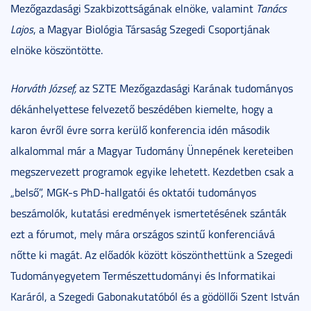
Mezőgazdasági Szakbizottságának elnöke, valamint
Tanács
Lajos
, a Magyar Biológia Társaság Szegedi Csoportjának
elnöke köszöntötte.
Horváth József,
az SZTE Mezőgazdasági Karának tudományos
dékánhelyettese felvezető beszédében kiemelte, hogy a
karon évről évre sorra kerülő konferencia idén második
alkalommal már a Magyar Tudomány Ünnepének kereteiben
megszervezett programok egyike lehetett. Kezdetben csak a
„belső”, MGK-s PhD-hallgatói és oktatói tudományos
beszámolók, kutatási eredmények ismertetésének szánták
ezt a fórumot, mely mára országos szintű konferenciává
nőtte ki magát. Az előadók között köszönthettünk a Szegedi
Tudományegyetem Természettudományi és Informatikai
Karáról, a Szegedi Gabonakutatóból és a gödöllői Szent István