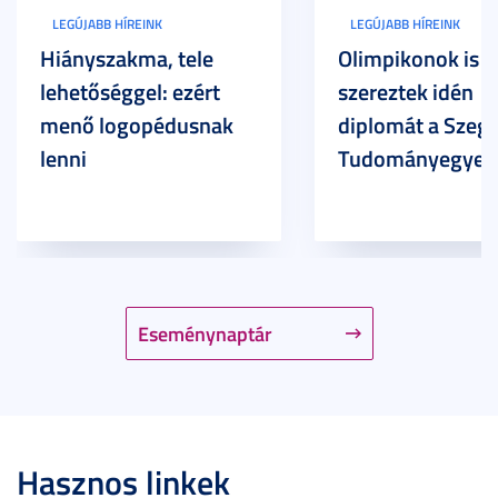
LEGÚJABB HÍREINK
LEGÚJABB HÍREINK
Hiányszakma, tele
Olimpikonok is
lehetőséggel: ezért
szereztek idén
menő logopédusnak
diplomát a Szege
lenni
Tudományegyet
Eseménynaptár
Hasznos linkek