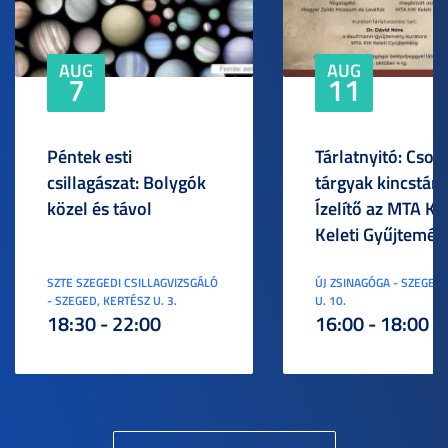
AUG
AUG
7
11
Péntek esti
Tárlatnyitó: Csod
csillagászat: Bolygók
tárgyak kincstára
közel és távol
Ízelítő az MTA KI
Keleti Gyűjtemén
SZTE SZEGEDI CSILLAGVIZSGÁLÓ
ÚJ ZSINAGÓGA - SZEGED,
- SZEGED, KERTÉSZ U. 3.
U. 10.
18:30 - 22:00
16:00 - 18:00