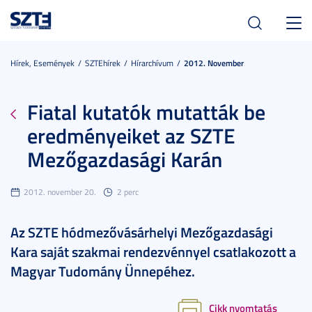
Toggl
navig
Hírek, Események
SZTEhírek
Hírarchívum
2012. November
Fiatal kutatók mutatták be
eredményeiket az SZTE
Mezőgazdasági Karán
2012. november 20.
2 perc
Az SZTE hódmezővásárhelyi Mezőgazdasági
Kara saját szakmai rendezvénnyel csatlakozott a
Magyar Tudomány Ünnepéhez.
Cikk nyomtatás