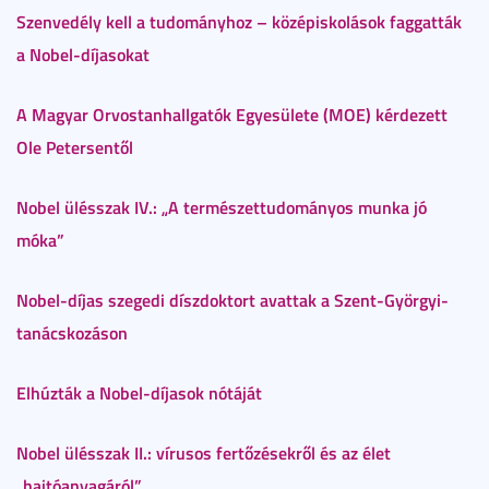
Szenvedély kell a tudományhoz – középiskolások faggatták
a Nobel-díjasokat
A Magyar Orvostanhallgatók Egyesülete (MOE) kérdezett
Ole Petersentől
Nobel ülésszak IV.: „A természettudományos munka jó
móka”
Nobel-díjas szegedi díszdoktort avattak a Szent-Györgyi-
tanácskozáson
Elhúzták a Nobel-díjasok nótáját
Nobel ülésszak II.: vírusos fertőzésekről és az élet
„hajtóanyagáról”