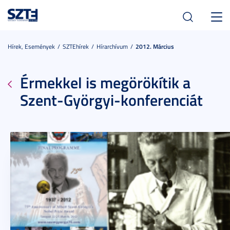
Toggl
navig
Hírek, Események
SZTEhírek
Hírarchívum
2012. Március
Érmekkel is megörökítik a
Szent-Györgyi-konferenciát