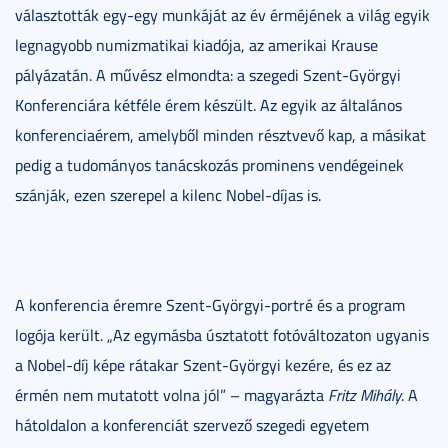
választották egy-egy munkáját az év érméjének a világ egyik
legnagyobb numizmatikai kiadója, az amerikai Krause
pályázatán. A művész elmondta: a szegedi Szent-Györgyi
Konferenciára kétféle érem készült. Az egyik az általános
konferenciaérem, amelyből minden résztvevő kap, a másikat
pedig a tudományos tanácskozás prominens vendégeinek
szánják, ezen szerepel a kilenc Nobel-díjas is.
A konferencia éremre Szent-Györgyi-portré és a program
logója került. „Az egymásba úsztatott fotóváltozaton ugyanis
a Nobel-díj képe rátakar Szent-Györgyi kezére, és ez az
érmén nem mutatott volna jól” – magyarázta
Fritz Mihály
. A
hátoldalon a konferenciát szervező szegedi egyetem