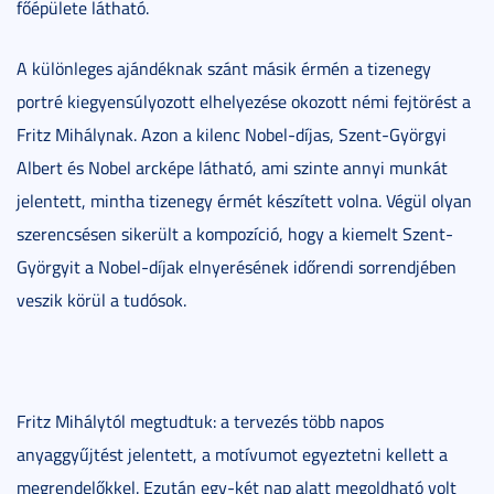
főépülete látható.
A különleges ajándéknak szánt másik érmén a tizenegy
portré kiegyensúlyozott elhelyezése okozott némi fejtörést a
Fritz Mihálynak. Azon a kilenc Nobel-díjas, Szent-Györgyi
Albert és Nobel arcképe látható, ami szinte annyi munkát
jelentett, mintha tizenegy érmét készített volna. Végül olyan
szerencsésen sikerült a kompozíció, hogy a kiemelt Szent-
Györgyit a Nobel-díjak elnyerésének időrendi sorrendjében
veszik körül a tudósok.
Fritz Mihálytól megtudtuk: a tervezés több napos
anyaggyűjtést jelentett, a motívumot egyeztetni kellett a
megrendelőkkel. Ezután egy-két nap alatt megoldható volt