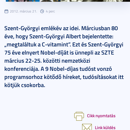
2012. március 21.
4 perc
Szent-Györgyi emlékév az idei. Márciusban 80
éve, hogy Szent-Györgyi Albert bejelentette:
„megtaláltuk a C-vitamint”. Ezt és Szent-Györgyi
75 éve elnyert Nobel-díját is ünnepli az SZTE
március 22-25. közötti nemzetközi
konferenciája. A 9 Nobel-díjas tudóst vonzó
programsorhoz kötődő híreket, tudósításokat itt
kötjük csokorba.
Cikk nyomtatás
Link küldés