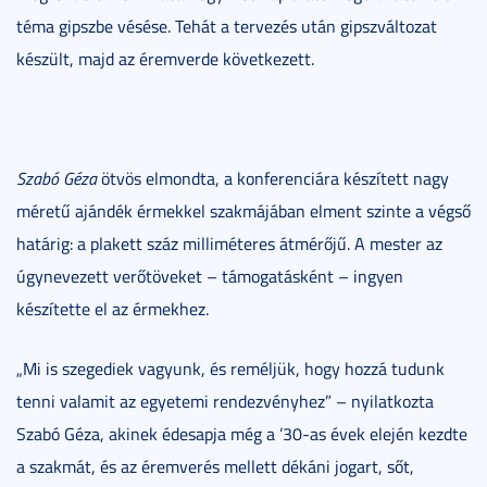
téma gipszbe vésése. Tehát a tervezés után gipszváltozat
készült, majd az éremverde következett.
Szabó Géza
ötvös elmondta, a konferenciára készített nagy
méretű ajándék érmekkel szakmájában elment szinte a végső
határig: a plakett száz milliméteres átmérőjű. A mester az
úgynevezett verőtöveket – támogatásként – ingyen
készítette el az érmekhez.
„Mi is szegediek vagyunk, és reméljük, hogy hozzá tudunk
tenni valamit az egyetemi rendezvényhez” – nyilatkozta
Szabó Géza, akinek édesapja még a ’30-as évek elején kezdte
a szakmát, és az éremverés mellett dékáni jogart, sőt,