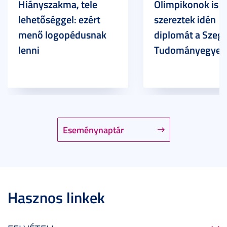
Hiányszakma, tele
Olimpikonok is
lehetőséggel: ezért
szereztek idén
menő logopédusnak
diplomát a Szege
lenni
Tudományegyet
Eseménynaptár
Hasznos linkek