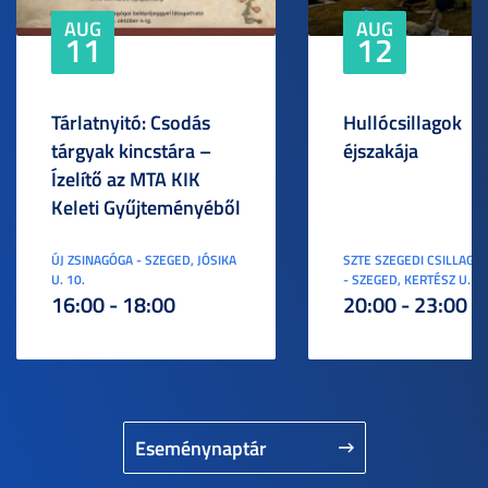
AUG
AUG
11
12
Tárlatnyitó: Csodás
Hullócsillagok
tárgyak kincstára –
éjszakája
Ízelítő az MTA KIK
Keleti Gyűjteményéből
ÚJ ZSINAGÓGA - SZEGED, JÓSIKA
SZTE SZEGEDI CSILLAGV
U. 10.
- SZEGED, KERTÉSZ U. 3.
16:00 - 18:00
20:00 - 23:00
Eseménynaptár