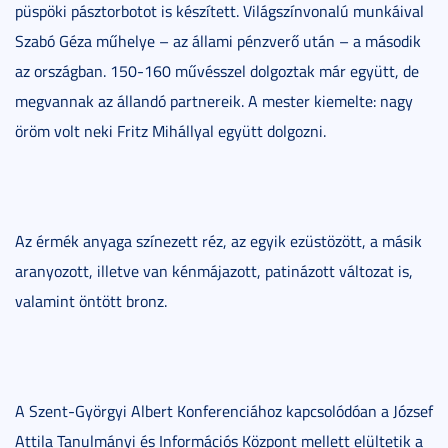
püspöki pásztorbotot is készített. Világszínvonalú munkáival
Szabó Géza műhelye – az állami pénzverő után – a második
az országban. 150-160 művésszel dolgoztak már együtt, de
megvannak az állandó partnereik. A mester kiemelte: nagy
öröm volt neki Fritz Mihállyal együtt dolgozni.
Az érmék anyaga színezett réz, az egyik ezüstözött, a másik
aranyozott, illetve van kénmájazott, patinázott változat is,
valamint öntött bronz.
A Szent-Györgyi Albert Konferenciához kapcsolódóan a József
Attila Tanulmányi és Információs Központ mellett elültetik a