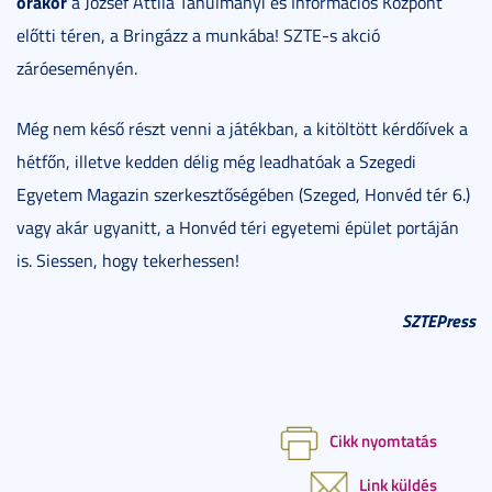
órakor
a József Attila Tanulmányi és Információs Központ
előtti téren, a Bringázz a munkába! SZTE-s akció
záróeseményén.
Még nem késő részt venni a játékban, a kitöltött kérdőívek a
hétfőn, illetve kedden délig még leadhatóak a Szegedi
Egyetem Magazin szerkesztőségében (Szeged, Honvéd tér 6.)
vagy akár ugyanitt, a Honvéd téri egyetemi épület portáján
is. Siessen, hogy tekerhessen!
SZTEPress
Cikk nyomtatás
Link küldés