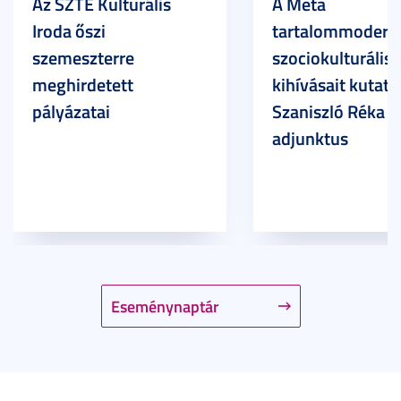
Az SZTE Kulturális
A Meta
Iroda őszi
tartalommoderác
szemeszterre
szociokulturális
meghirdetett
kihívásait kutatja
pályázatai
Szaniszló Réka Br
adjunktus
Eseménynaptár