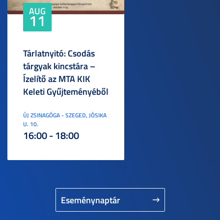
AUG
11
Tárlatnyitó: Csodás
tárgyak kincstára –
Ízelítő az MTA KIK
Keleti Gyűjteményéből
ÚJ ZSINAGÓGA - SZEGED, JÓSIKA
U. 10.
16:00 - 18:00
Eseménynaptár