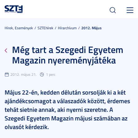
Toggl
navig
Hírek, Események
SZTEhírek
Hírarchívum
2012. Május
Még tart a Szegedi Egyetem
Magazin nyereményjátéka
2012. május 21.
1 perc
Május 22-én, kedden délután sorsolják ki a két
ajándékcsomagot a válaszadók között, érdemes
tehát sietnie annak, aki nyerni szeretne. A
Szegedi Egyetem Magazin májusi számában az
olvasót kérdezik.