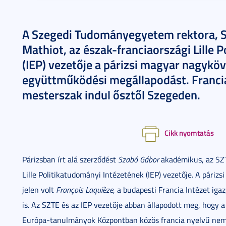
A Szegedi Tudományegyetem rektora, S
Mathiot, az észak-franciaországi Lille 
(IEP) vezetője a párizsi magyar nagyköv
együttműködési megállapodást. Franci
mesterszak indul ősztől Szegeden.
Cikk nyomtatás
Párizsban írt alá szerződést
Szabó Gábor
akadémikus, az SZ
Lille Politikatudományi Intézetének (IEP) vezetője. A pári
jelen volt
François Laquièze
, a budapesti Francia Intézet iga
is. Az SZTE és az IEP vezetője abban állapodott meg, hogy
Európa-tanulmányok Központban közös francia nyelvű nemz