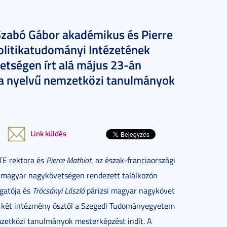
zabó Gábor akadémikus és Pierre
Politikatudományi Intézetének
etségen írt alá május 23-án
a nyelvű nemzetközi tanulmányok
Link küldés
TE rektora és
Pierre Mathiot
, az észak-franciaországi
zsi magyar nagykövetségen rendezett találkozón
zgatója és
Trócsányi László
párizsi magyar nagykövet
 a két intézmény ősztől a Szegedi Tudományegyetem
etközi tanulmányok mesterképzést indít. A