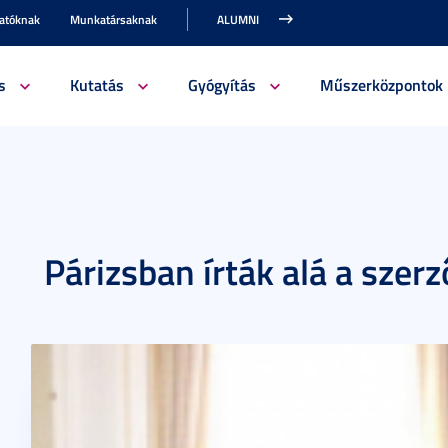
gatóknak
Munkatársaknak
ALUMNI
s
Kutatás
Gyógyítás
Műszerközpontok
Párizsban írták alá a szer