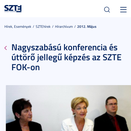
Toggl
navig
Hírek, Események
SZTEhírek
Hírarchívum
2012. Május
Nagyszabású konferencia és
úttörő jellegű képzés az SZTE
FOK-on