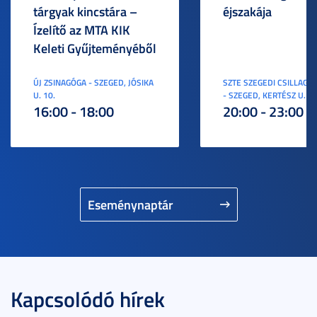
tárgyak kincstára –
éjszakája
Ízelítő az MTA KIK
Keleti Gyűjteményéből
ÚJ ZSINAGÓGA - SZEGED, JÓSIKA
SZTE SZEGEDI CSILLAGV
U. 10.
- SZEGED, KERTÉSZ U. 3.
16:00 - 18:00
20:00 - 23:00
Eseménynaptár
Kapcsolódó hírek