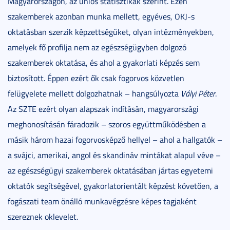
Magyarországon, az uniós statisztikák szerint. Ezen
szakemberek azonban munka mellett, egyéves, OKJ-s
oktatásban szerzik képzettségüket, olyan intézményekben,
amelyek fő profilja nem az egészségügyben dolgozó
szakemberek oktatása, és ahol a gyakorlati képzés sem
biztosított. Éppen ezért ők csak fogorvos közvetlen
felügyelete mellett dolgozhatnak – hangsúlyozta
Vályi Péter
.
Az SZTE ezért olyan alapszak indításán, magyarországi
meghonosításán fáradozik – szoros együttműködésben a
másik három hazai fogorvosképző hellyel – ahol a hallgatók –
a svájci, amerikai, angol és skandináv mintákat alapul véve –
az egészségügyi szakemberek oktatásában jártas egyetemi
oktatók segítségével, gyakorlatorientált képzést követően, a
fogászati team önálló munkavégzésre képes tagjaként
szereznek oklevelet.