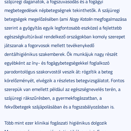
szájüregi daganatok, a fogszuvasodás és a fogágyi
megbetegedések népbetegségnek tekinthetők. A szájüregi
betegségek megelőzésében (ami
Nagy Katalin
megfogalmazása
szerint a gyógyítás egyik legfontosabb eszköze) a fejlettebb
egészségkultúrával rendelkező országokban komoly szerepet
játszanak a fogorvosok mellett tevékenykedő
dentálhigiénikus szakemberek. Ők munkájuk nagy részét
egyébként az íny- és fogágybetegségekkel foglalkozó
parodontológus szakorvostól veszik át: rögzítik a beteg
kórelőzményét, elvégzik a részletes betegvizsgálatot. Fontos
szerepük van emellett például az egészségnevelés terén, a
szájüregi rákszűrésben, a gyermekfogászatban, a
fekvőbetegek szájápolásában és a fogszabályozásban is.
Több mint ezer klinikai fogászati higiénikus dolgozik