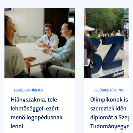
LEGÚJABB HÍREINK
LEGÚJABB HÍREINK
Hiányszakma, tele
Olimpikonok is
lehetőséggel: ezért
szereztek idén
menő logopédusnak
diplomát a Szege
lenni
Tudományegyet