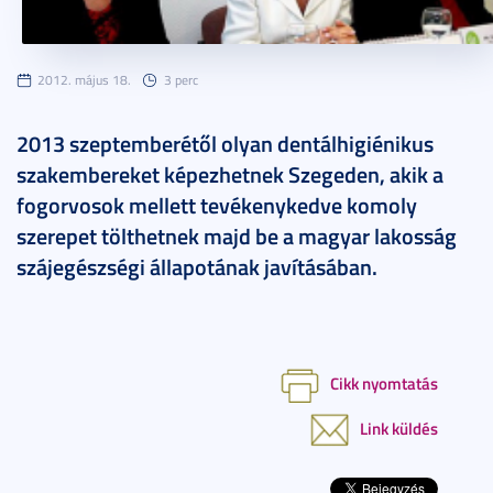
2012. május 18.
3 perc
2013 szeptemberétől olyan dentálhigiénikus
szakembereket képezhetnek Szegeden, akik a
fogorvosok mellett tevékenykedve komoly
szerepet tölthetnek majd be a magyar lakosság
szájegészségi állapotának javításában.
Cikk nyomtatás
Link küldés