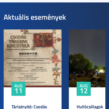
Aktuális események
AUG
AUG
11
12
Tárlatnyitó: Csodás
Hullócsillagok