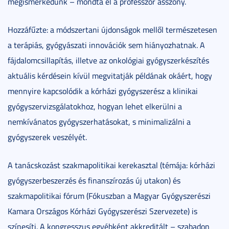
megismerkedünk – mondta el a professzor asszony.
Hozzáfűzte: a módszertani újdonságok mellől természetesen
a terápiás, gyógyászati innovációk sem hiányozhatnak. A
fájdalomcsillapítás, illetve az onkológiai gyógyszerkészítés
aktuális kérdésein kívül megvitatják példának okáért, hogy
mennyire kapcsolódik a kórházi gyógyszerész a klinikai
gyógyszervizsgálatokhoz, hogyan lehet elkerülni a
nemkívánatos gyógyszerhatásokat, s minimalizálni a
gyógyszerek veszélyét.
A tanácskozást szakmapolitikai kerekasztal (témája: kórházi
gyógyszerbeszerzés és finanszírozás új utakon) és
szakmapolitikai fórum (Fókuszban a Magyar Gyógyszerészi
Kamara Országos Kórházi Gyógyszerészi Szervezete) is
színesíti. A kongresszus egyébként akkreditált – szabadon