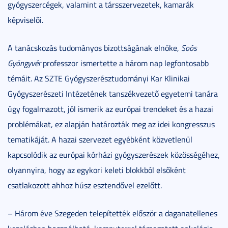
gyógyszercégek, valamint a társszervezetek, kamarák
képviselői.
A tanácskozás tudományos bizottságának elnöke,
Soós
Gyöngyvér
professzor ismertette a három nap legfontosabb
témáit. Az SZTE Gyógyszerésztudományi Kar Klinikai
Gyógyszerészeti Intézetének tanszékvezető egyetemi tanára
úgy fogalmazott, jól ismerik az európai trendeket és a hazai
problémákat, ez alapján határozták meg az idei kongresszus
tematikáját. A hazai szervezet egyébként közvetlenül
kapcsolódik az európai kórházi gyógyszerészek közösségéhez,
olyannyira, hogy az egykori keleti blokkból elsőként
csatlakozott ahhoz húsz esztendővel ezelőtt.
– Három éve Szegeden telepítették először a daganatellenes