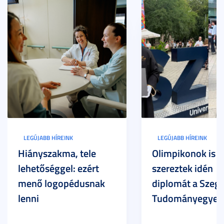
LEGÚJABB HÍREINK
LEGÚJABB HÍREINK
Hiányszakma, tele
Olimpikonok is
lehetőséggel: ezért
szereztek idén
menő logopédusnak
diplomát a Szege
lenni
Tudományegyet