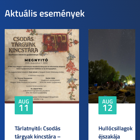
Aktuális események
AUG
AUG
11
12
Tárlatnyitó: Csodás
Hullócsillagok
tárgyak kincstára –
éjszakája