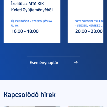
Ízelítő az MTA KIK
Keleti Gyűjteményéből
ÚJ ZSINAGÓGA - SZEGED, JÓSIKA
SZTE SZEGEDI CSILLAGV
U. 10.
- SZEGED, KERTÉSZ U. 3.
16:00 - 18:00
20:00 - 23:00
Eseménynaptár
Kapcsolódó hírek