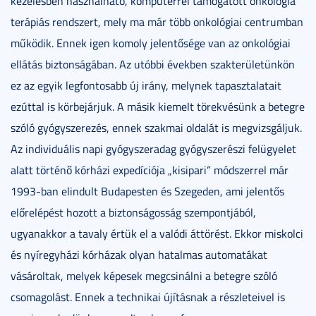
kezelésben használható, komputerrel támogatott onkológia
terápiás rendszert, mely ma már több onkológiai centrumban
működik. Ennek igen komoly jelentősége van az onkológiai
ellátás biztonságában. Az utóbbi években szakterületünkön
ez az egyik legfontosabb új irány, melynek tapasztalatait
ezúttal is körbejárjuk. A másik kiemelt törekvésünk a betegre
szóló gyógyszerezés, ennek szakmai oldalát is megvizsgáljuk.
Az individuális napi gyógyszeradag gyógyszerészi felügyelet
alatt történő kórházi expedíciója „kisipari” módszerrel már
1993-ban elindult Budapesten és Szegeden, ami jelentős
előrelépést hozott a biztonságosság szempontjából,
ugyanakkor a tavaly értük el a valódi áttörést. Ekkor miskolci
és nyíregyházi kórházak olyan hatalmas automatákat
vásároltak, melyek képesek megcsinálni a betegre szóló
csomagolást. Ennek a technikai újításnak a részleteivel is