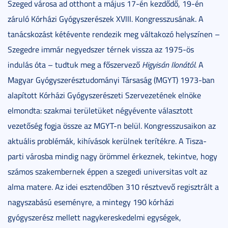
Szeged városa ad otthont a május 17-én kezdődő, 19-én
záruló Kórházi Gyógyszerészek XVIII. Kongresszusának. A
tanácskozást kétévente rendezik meg váltakozó helyszínen –
Szegedre immár negyedszer térnek vissza az 1975-ös
indulás óta – tudtuk meg a főszervező
Higyisán Ilonától
. A
Magyar Gyógyszerésztudományi Társaság (MGYT) 1973-ban
alapított Kórházi Gyógyszerészeti Szervezetének elnöke
elmondta: szakmai területüket négyévente választott
vezetőség fogja össze az MGYT-n belül. Kongresszusaikon az
aktuális problémák, kihívások kerülnek terítékre. A Tisza-
parti városba mindig nagy örömmel érkeznek, tekintve, hogy
számos szakembernek éppen a szegedi universitas volt az
alma matere. Az idei esztendőben 310 résztvevő regisztrált a
nagyszabású eseményre, a mintegy 190 kórházi
gyógyszerész mellett nagykereskedelmi egységek,