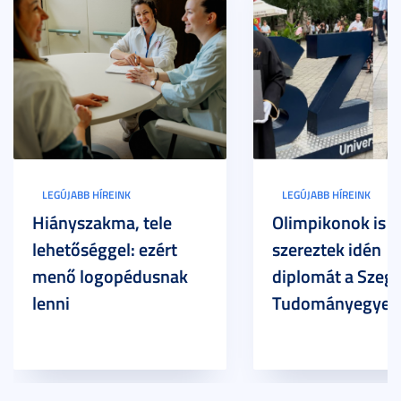
LEGÚJABB HÍREINK
LEGÚJABB HÍREINK
Hiányszakma, tele
Olimpikonok is
lehetőséggel: ezért
szereztek idén
menő logopédusnak
diplomát a Szege
lenni
Tudományegyet