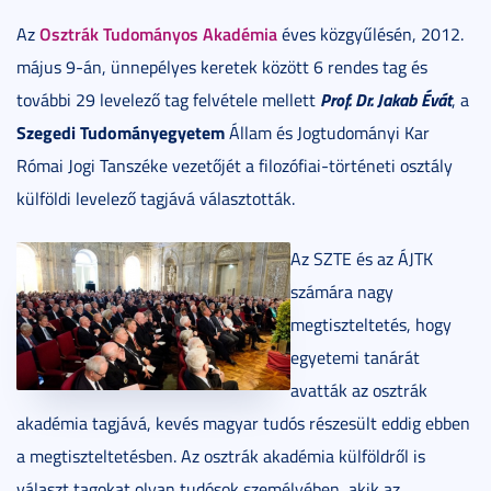
Osztrák Tudományos Akadémia
Az
éves közgyűlésén, 2012.
május 9-án, ünnepélyes keretek között 6 rendes tag és
Prof. Dr. Jakab Évát
további 29 levelező tag felvétele mellett
, a
Szegedi Tudományegyetem
Állam és Jogtudományi Kar
Római Jogi Tanszéke vezetőjét a filozófiai-történeti osztály
külföldi levelező tagjává választották.
Az SZTE és az ÁJTK
számára nagy
megtiszteltetés, hogy
egyetemi tanárát
avatták az osztrák
akadémia tagjává, kevés magyar tudós részesült eddig ebben
a megtiszteltetésben. Az osztrák akadémia külföldről is
választ tagokat olyan tudósok személyében, akik az