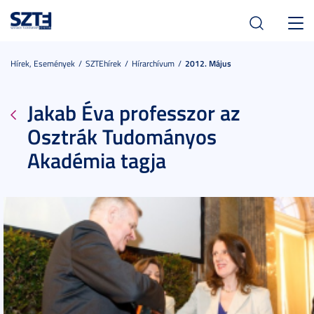
Toggl
navig
Hírek, Események
SZTEhírek
Hírarchívum
2012. Május
Jakab Éva professzor az
Osztrák Tudományos
Akadémia tagja