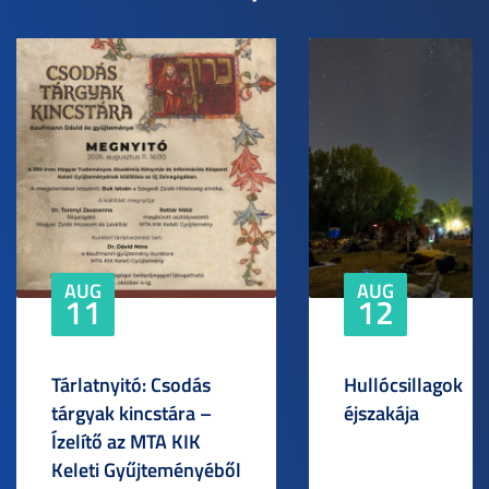
AUG
AUG
11
12
Tárlatnyitó: Csodás
Hullócsillagok
tárgyak kincstára –
éjszakája
Ízelítő az MTA KIK
Keleti Gyűjteményéből