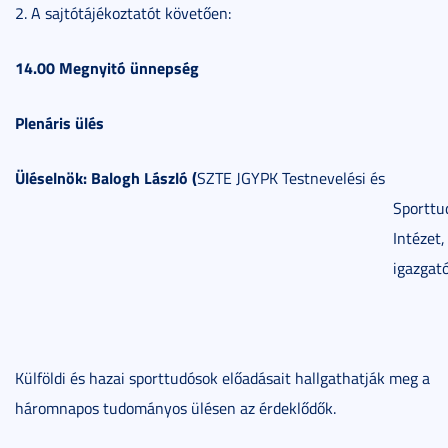
2. A sajtótájékoztatót követően:
14.00 Megnyitó ünnepség
Plenáris ülés
Üléselnök: Balogh László (
SZTE JGYPK Testnevelési és
Sporttu
Intézet,
igazgató
Külföldi és hazai sporttudósok előadásait hallgathatják meg a
háromnapos tudományos ülésen az érdeklődők.