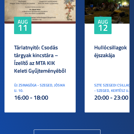
AUG
AUG
11
12
Tárlatnyitó: Csodás
Hullócsillagok
tárgyak kincstára –
éjszakája
Ízelítő az MTA KIK
Keleti Gyűjteményéből
ÚJ ZSINAGÓGA - SZEGED, JÓSIKA
SZTE SZEGEDI CSILLAGV
U. 10.
- SZEGED, KERTÉSZ U. 3.
16:00 - 18:00
20:00 - 23:00