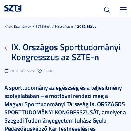
Toggl
navig
Hírek, Események
SZTEhírek
Hírarchívum
2012. Május
IX. Országos Sporttudományi
Kongresszus az SZTE-n
2012. május 23.
2 perc
A sporttudomány az egészség és a teljesítmény
szolgálatában – e mottóval rendezi meg a
Magyar Sporttudományi Társaság IX. ORSZÁGOS
SPORTTUDOMÁNYI KONGRESSZUSÁT, amelyet a
Szegedi Tudományegyetem Juhász Gyula
Pedagógusképző Kar Testnevelési és