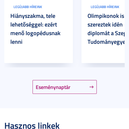
LEGÚJABB HÍREINK
LEGÚJABB HÍREINK
Hiányszakma, tele
Olimpikonok is
lehetőséggel: ezért
szereztek idén
menő logopédusnak
diplomát a Szege
lenni
Tudományegyet
Eseménynaptár
Hasznos linkek