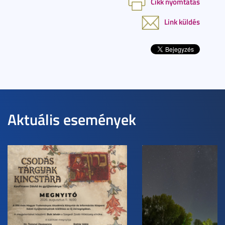
Cikk nyomtatás
Link küldés
Aktuális események