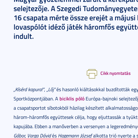
selejtezője. A Szegedi Tudományegyet
16 csapata mérte össze erejét a május
lovaspólót idéző játék háromfős együtte
indult.
Cikk nyomtatás
„Kísérd kapura!”
,
„Lőj”
és hasonló kiáltásokkal buzdították 
biciklis póló
Sportközpontjában. A
Európa-bajnoki selejtezőj
a csapatsportot síbotokból házilag készített alkalmatosságo
három-háromfős együttesek célja, hogy eljuttassák a tyúkto
kapujába. Ebben a manőverben a versenyen a legeredménye
Gábor, Varga Dávid
és
Hagemann József
alkotta trió nyerte a s