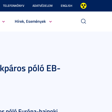
TELEFONKÖNYV
ADATVÉDELEM
ENGLISH
Hírek, Események
ékpáros póló EB-
os póló Európa-bajnoki