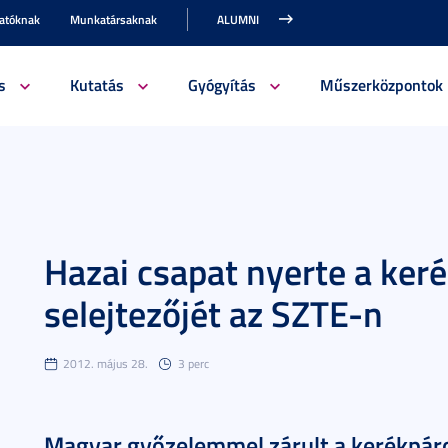
gatóknak
Munkatársaknak
ALUMNI
s
Kutatás
Gyógyítás
Műszerközpontok
Hazai csapat nyerte a ker
selejtezőjét az SZTE-n
2012. május 28.
3 perc
Magyar győzelemmel zárult a kerékpár