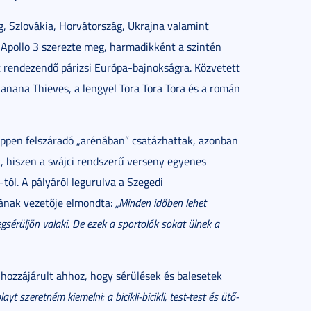
g, Szlovákia, Horvátország, Ukrajna valamint
 Apollo 3 szerezte meg, harmadikként a szintén
t rendezendő párizsi Európa-bajnokságra. Közvetett
nana Thieves, a lengyel Tora Tora Tora és a román
éppen felszáradó „arénában” csatázhattak, azonban
t, hiszen a svájci rendszerű verseny egyenes
ól. A pályáról legurulva a Szegedi
nak vezetője elmondta:
„Minden időben lehet
gsérüljön valaki. De ezek a sportolók sokat ülnek a
 hozzájárult ahhoz, hogy sérülések és balesetek
playt szeretném kiemelni: a bicikli-bicikli, test-test és ütő-