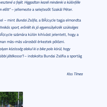
esztené a fejét. Higgadtan kezeli mindenki a különféle
m előtt” –
jellemezte a selejtezőt Szakál Péter.
vel – mint
Bundai Zsófia
, a BÁJcycle tagja elmondta
chnikás sport, erőnlét és jó egyensúlyérzék szükséges
ÁJcycle számára külön kihívást jelentett, hogy a
rman más-más városból érkeztek pólózni.
lyan közösség alakul ki a bike polo körül, hogy
öbbi játékossa”l
– indokolta Bundai Zsófia a sportág
Kiss Tímea