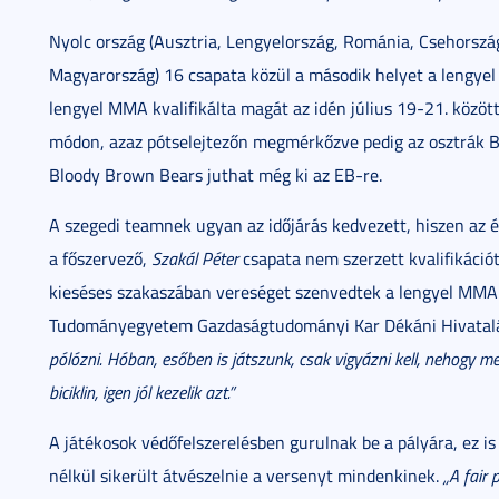
Nyolc ország (Ausztria, Lengyelország, Románia, Csehorszá
Magyarország) 16 csapata közül a második helyet a lengyel
lengyel MMA kvalifikálta magát az idén július 19-21. közöt
módon, azaz pótselejtezőn megmérkőzve pedig az osztrák Ba
Bloody Brown Bears juthat még ki az EB-re.
A szegedi teamnek ugyan az időjárás kedvezett, hiszen az 
a főszervező,
Szakál Péter
csapata nem szerzett kvalifikáció
kieséses szakaszában vereséget szenvedtek a lengyel MMA-t
Tudományegyetem Gazdaságtudományi Kar Dékáni Hivatalá
pólózni. Hóban, esőben is játszunk, csak vigyázni kell, nehogy me
biciklin, igen jól kezelik azt.”
A játékosok védőfelszerelésben gurulnak be a pályára, ez is
nélkül sikerült átvészelnie a versenyt mindenkinek.
„A fair 