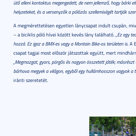
ütő elleni kontaktus megengedett, de nem jellemző, hogy bárki elv
helyzeteket, és a versenyzők a pólózás szellemiségét tartják sze
A megmérettetésen egyetlen lánycsapat indult csupán, mi
– a biciklis póló hívei között kevés lány található. „
Ez egy te
hozzá. Ez igaz a BMX-es vagy a Montain Bike-os területen is.
A B
csapat tagjai most először játszottak együtt, mert mindhá
„Megmozgat, gyors, pörgős és nagyon összetett játék; másrészt o
bárhova megyek a világon, egyből egy hullámhosszon vagyok a t
iránti szeretetét.