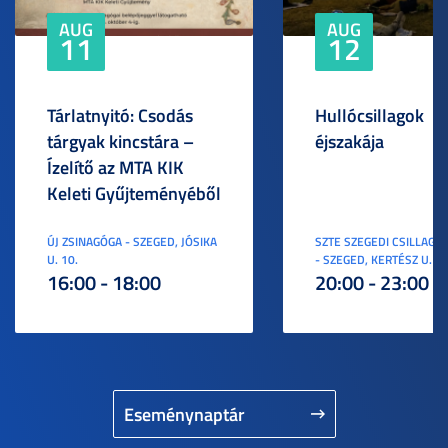
AUG
AUG
11
12
Tárlatnyitó: Csodás
Hullócsillagok
tárgyak kincstára –
éjszakája
Ízelítő az MTA KIK
Keleti Gyűjteményéből
ÚJ ZSINAGÓGA - SZEGED, JÓSIKA
SZTE SZEGEDI CSILLAGV
U. 10.
- SZEGED, KERTÉSZ U. 3.
16:00 - 18:00
20:00 - 23:00
Eseménynaptár