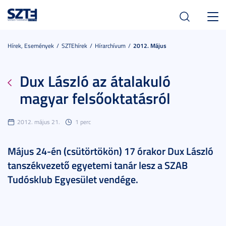
Toggl
navig
Hírek, Események
SZTEhírek
Hírarchívum
2012. Május
Dux László az átalakuló
magyar felsőoktatásról
2012. május 21.
1 perc
Május 24-én (csütörtökön) 17 órakor Dux László
tanszékvezető egyetemi tanár lesz a SZAB
Tudósklub Egyesület vendége.