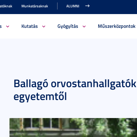
gatóknak
Munkatársaknak
ALUMNI
s
Kutatás
Gyógyítás
Műszerközpontok
Ballagó orvostanhallgatók
egyetemtől