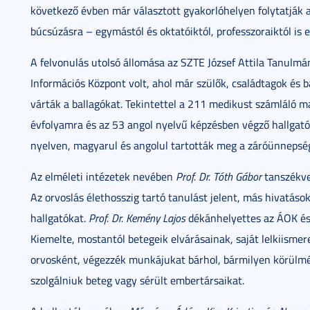
következő évben már választott gyakorlóhelyen folytatják a
búcsúzásra – egymástól és oktatóiktól, professzoraiktól is 
A felvonulás utolsó állomása az SZTE József Attila Tanulmá
Információs Központ volt, ahol már szülők, családtagok és b
várták a ballagókat. Tekintettel a 211 medikust számláló 
évfolyamra és az 53 angol nyelvű képzésben végző hallgató
nyelven, magyarul és angolul tartották meg a záróünnepsé
Az elméleti intézetek nevében
Prof. Dr. Tóth Gábor
tanszékve
Az orvoslás élethosszig tartó tanulást jelent, más hivatás
hallgatókat.
Prof. Dr. Kemény Lajos
dékánhelyettes az ÁOK és 
Kiemelte, mostantól betegeik elvárásainak, saját lelkiisme
orvosként, végezzék munkájukat bárhol, bármilyen körülmén
szolgálniuk beteg vagy sérült embertársaikat.