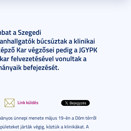
mbat a Szegedi
hallgatók búcsúztak a klinikai
képző Kar végzősei pedig a JGYPK
ar felvezetésével vonultak a
ányaik befejezését.
Link küldés
mányos ünnepi menete május 19-én a Dóm térről
pületeket járták végig, köztük a klinikákat. A