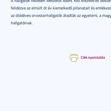
A hallgatók nevében
Mészáros Ádám
,
Kiss Krisztina
és
Nasse
felidézve az elmúlt öt év kiemelkedő pillanatait és emléke
az ötödéves orvostanhallgatók átadták az egyetemi, a magy
hallgatóinak.
Cikk nyomtatás