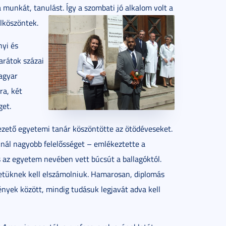
 munkát, tanulást. Így a szombati jó alkalom volt a
elköszöntek.
nyi és
arátok százai
magyar
ra, két
get.
zető egyetemi tanár köszöntötte az ötödéveseket.
oknál nagyobb felelősséget – emlékeztette a
az egyetem nevében vett búcsút a ballagóktól.
retüknek kell elszámolniuk. Hamarosan, diplomás
yek között, mindig tudásuk legjavát adva kell