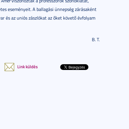
r
Amer
viszonozták a professzorok szónoklatát,
zetes eseményeit. A ballagási ünnepség zárásaként
ar és az uniós zászlókat az őket követő évfolyam
B. T.
Link küldés