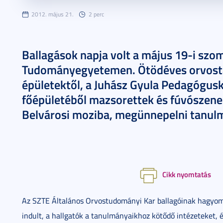
2012. május 21.
2 perc
Ballagások napja volt a május 19-i szo
Tudományegyetemen. Ötödéves orvostan
épületektől, a Juhász Gyula Pedagógus
főépületéből mazsorettek és fúvószenek
Belvárosi moziba, megünnepelni tanulm
Cikk nyomtatás
Az SZTE Általános Orvostudományi Kar ballagóinak hagyo
indult, a hallgatók a tanulmányaikhoz kötődő intézeteket, é