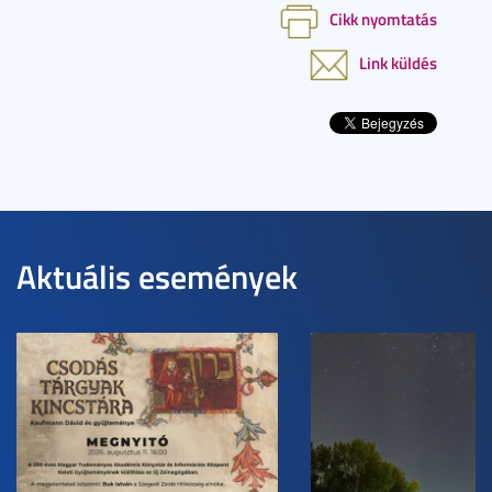
Cikk nyomtatás
Link küldés
Aktuális események