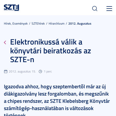
Toggl
navig
Hírek, Események
SZTEhírek
Hírarchívum
2012. Augusztus
Elektronikussá válik a
könyvtári beiratkozás az
SZTE-n
2012. augusztus 15.
1 perc
Igazodva ahhoz, hogy szeptembertől már az új
diákigazolvány lesz forgalomban, és megszűnik
a chipes rendszer, az SZTE Klebelsberg Könyvtár
számítógép-használatában is változások
történnek.