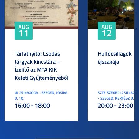
AUG
AUG
11
12
Tárlatnyitó: Csodás
Hullócsillagok
tárgyak kincstára –
éjszakája
Ízelítő az MTA KIK
Keleti Gyűjteményéből
ÚJ ZSINAGÓGA - SZEGED, JÓSIKA
SZTE SZEGEDI CSILLAGV
U. 10.
- SZEGED, KERTÉSZ U. 3.
16:00 - 18:00
20:00 - 23:00