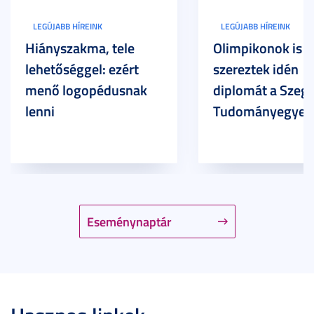
LEGÚJABB HÍREINK
LEGÚJABB HÍREINK
Hiányszakma, tele
Olimpikonok is
lehetőséggel: ezért
szereztek idén
menő logopédusnak
diplomát a Szege
lenni
Tudományegyet
Eseménynaptár