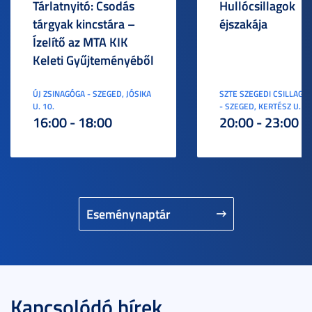
Tárlatnyitó: Csodás
Hullócsillagok
tárgyak kincstára –
éjszakája
Ízelítő az MTA KIK
Keleti Gyűjteményéből
ÚJ ZSINAGÓGA - SZEGED, JÓSIKA
SZTE SZEGEDI CSILLAGV
U. 10.
- SZEGED, KERTÉSZ U. 3.
16:00 - 18:00
20:00 - 23:00
Eseménynaptár
Kapcsolódó hírek