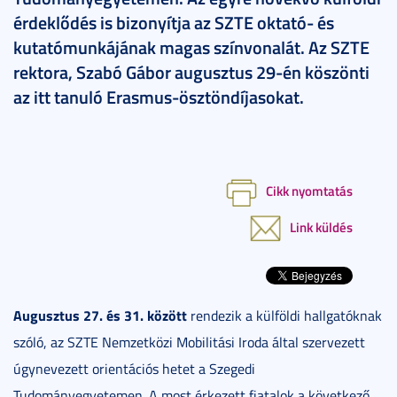
érdeklődés is bizonyítja az SZTE oktató- és
kutatómunkájának magas színvonalát. Az SZTE
rektora, Szabó Gábor augusztus 29-én köszönti
az itt tanuló Erasmus-ösztöndíjasokat.
Cikk nyomtatás
Link küldés
Augusztus 27. és 31. között
rendezik a külföldi hallgatóknak
szóló, az SZTE Nemzetközi Mobilitási Iroda által szervezett
úgynevezett orientációs hetet a Szegedi
Tudományegyetemen. A most érkezett fiatalok a következő