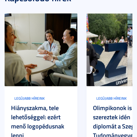
LEGÚJABB HÍREINK
LEGÚJABB HÍREINK
Hiányszakma, tele
Olimpikonok is
lehetőséggel: ezért
szereztek idén
menő logopédusnak
diplomát a Szege
lenni
Tudományegyet