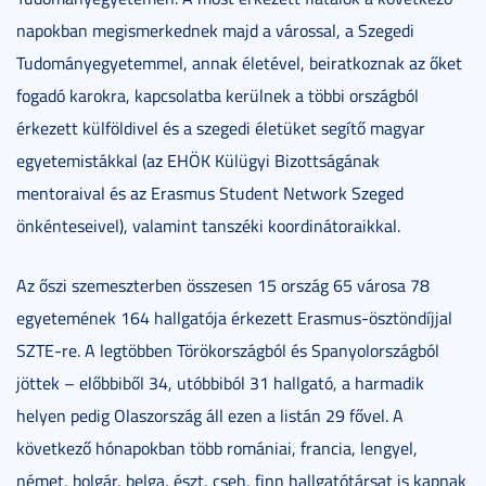
napokban megismerkednek majd a várossal, a Szegedi
Tudományegyetemmel, annak életével, beiratkoznak az őket
fogadó karokra, kapcsolatba kerülnek a többi országból
érkezett külföldivel és a szegedi életüket segítő magyar
egyetemistákkal (az EHÖK Külügyi Bizottságának
mentoraival és az Erasmus Student Network Szeged
önkénteseivel), valamint tanszéki koordinátoraikkal.
Az őszi szemeszterben összesen 15 ország 65 városa 78
egyetemének 164 hallgatója érkezett Erasmus-ösztöndíjjal
SZTE-re. A legtöbben Törökországból és Spanyolországból
jöttek – előbbiből 34, utóbbiból 31 hallgató, a harmadik
helyen pedig Olaszország áll ezen a listán 29 fővel. A
következő hónapokban több romániai, francia, lengyel,
német, bolgár, belga, észt, cseh, finn hallgatótársat is kapnak