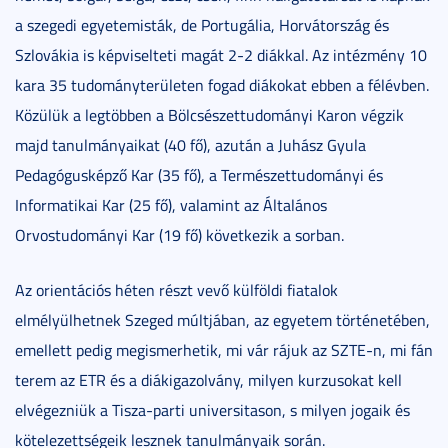
a szegedi egyetemisták, de Portugália, Horvátország és
Szlovákia is képviselteti magát 2-2 diákkal. Az intézmény 10
kara 35 tudományterületen fogad diákokat ebben a félévben.
Közülük a legtöbben a Bölcsészettudományi Karon végzik
majd tanulmányaikat (40 fő), azután a Juhász Gyula
Pedagógusképző Kar (35 fő), a Természettudományi és
Informatikai Kar (25 fő), valamint az Általános
Orvostudományi Kar (19 fő) következik a sorban.
Az orientációs héten részt vevő külföldi fiatalok
elmélyülhetnek Szeged múltjában, az egyetem történetében,
emellett pedig megismerhetik, mi vár rájuk az SZTE-n, mi fán
terem az ETR és a diákigazolvány, milyen kurzusokat kell
elvégezniük a Tisza-parti universitason, s milyen jogaik és
kötelezettségeik lesznek tanulmányaik során.