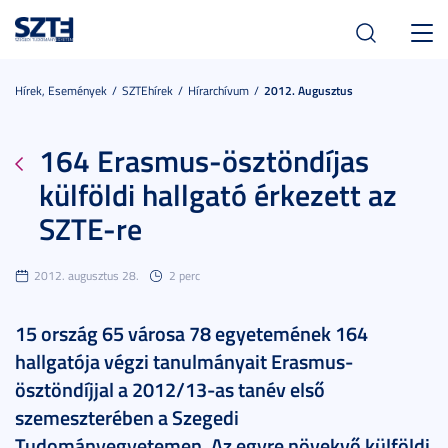
Toggl
navig
Hírek, Események
SZTEhírek
Hírarchívum
2012. Augusztus
164 Erasmus-ösztöndíjas
külföldi hallgató érkezett az
SZTE-re
2012. augusztus 28.
2 perc
15 ország 65 városa 78 egyetemének 164
hallgatója végzi tanulmányait Erasmus-
ösztöndíjjal a 2012/13-as tanév első
szemeszterében a Szegedi
Tudományegyetemen. Az egyre növekvő külföldi