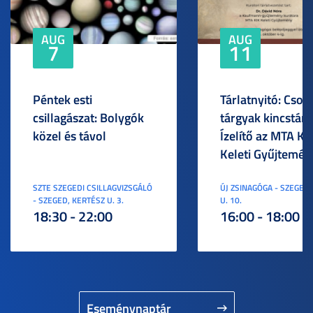
AUG
AUG
7
11
Péntek esti
Tárlatnyitó: Csod
csillagászat: Bolygók
tárgyak kincstára
közel és távol
Ízelítő az MTA KI
Keleti Gyűjtemén
SZTE SZEGEDI CSILLAGVIZSGÁLÓ
ÚJ ZSINAGÓGA - SZEGED,
- SZEGED, KERTÉSZ U. 3.
U. 10.
18:30 - 22:00
16:00 - 18:00
Eseménynaptár