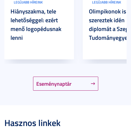
LEGÚJABB HÍREINK
LEGÚJABB HÍREINK
Hiányszakma, tele
Olimpikonok is
lehetőséggel: ezért
szereztek idén
menő logopédusnak
diplomát a Szege
lenni
Tudományegyet
Eseménynaptár
Hasznos linkek