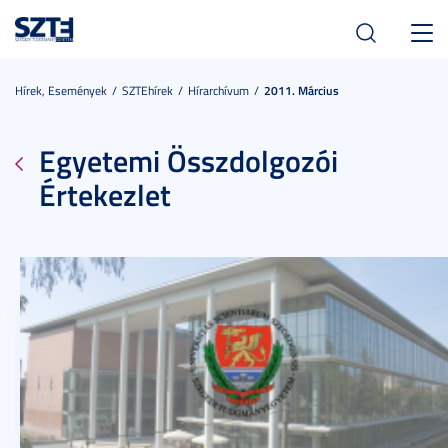
Toggl
navig
Hírek, Események
SZTEhírek
Hírarchívum
2011. Március
Egyetemi Összdolgozói
Értekezlet