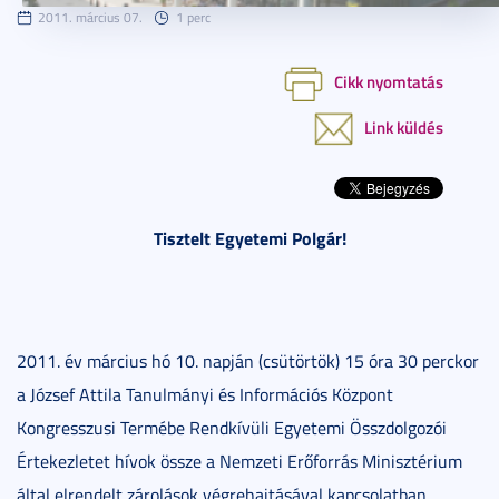
2011. március 07.
1 perc
Cikk nyomtatás
Link küldés
Tisztelt Egyetemi Polgár!
2011. év március hó 10. napján (csütörtök) 15 óra 30 perckor
a József Attila Tanulmányi és Információs Központ
Kongresszusi Termébe Rendkívüli Egyetemi Összdolgozói
Értekezletet hívok össze a Nemzeti Erőforrás Minisztérium
által elrendelt zárolások végrehajtásával kapcsolatban.