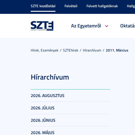
SZTE kezdőoldal
Felvételi
Felvett hallgatóknak
Hall
Az Egyetemről
Oktatá
Hírek, Események
SZTEhírek
Hírarchívum
2011. Március
Hírarchívum
2026. AUGUSZTUS
2026. JÚLIUS
2026. JÚNIUS
2026. MÁJUS