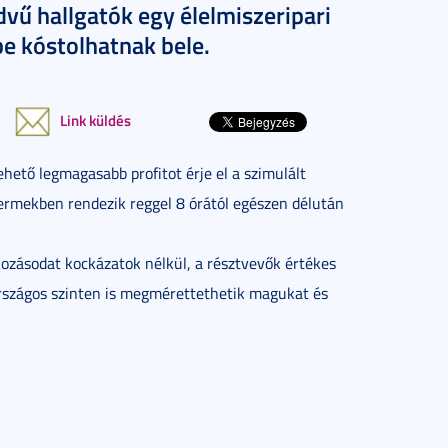
dvű hallgatók egy élelmiszeripari
be kóstolhatnak bele.
Link küldés
lehető legmagasabb profitot érje el a szimulált
dótermekben rendezik reggel 8 órától egészen délután
lkozásodat kockázatok nélkül, a résztvevők értékes
 országos szinten is megmérettethetik magukat és