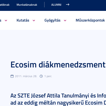
gatóknak
Munkatársaknak
ALUMNI
s
Kutatás
Gyógyítás
Műszerközpontok
Ecosim diákmenedzsment
2011. március 28.
1 perc
Az SZTE József Attila Tanulmányi és Inf
ad az eddig méltán nagysikerű Ecosim