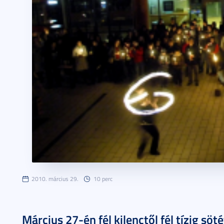
2010. március 29.
10 perc
Már­ci­us 27-én fél ki­lenc­től fél tí­zig sö­té