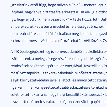
„Az éle­tünk at­tól függ, hogy mi­lyen a Föld” – mond­ta la­punk­
lád­já­val, nagy­lá­nya biz­ta­tá­sá­ra ér­ke­zett a TIK elé. „Ha o
így, hogy el­jöt­tünk, nem pa­za­rol­juk” – tet­te hoz­zá Tóth Bet­t
em­be­re­ket, aki­ket a té­ma ér­de­kel és fe­le­lős­sé­get érez­nek i
nem sza­bad át­es­ni a ló túl­só ol­da­lá­ra: meg kell őriz­ni a gaz
ra hoz­ni kör­nye­zet­vé­del­mi kor­lá­to­zá­so­kat” – vé­li Ko­vács Zsol
A TIK épü­let­gé­pé­sze­ti­leg is kör­nye­zet­kí­mé­lő: nap­kol­lek­tor
csök­ken­te­ni, a me­leg víz egy ré­szét eb­ből nye­rik. Moz­gás­é
ren­de­zé­sek se­gí­te­nek spó­rol­ni az ener­gi­á­val, tesz­te­lik a v
má­sú víz­csap­ok­kal is ta­ka­ré­kos­kod­nak. Mi­nő­sí­tett szemé­
egyik kör­nye­zet­vé­del­mi jel­lel el­lá­tott, és mi­nő­sí­tett cate
nye­i­ken mi­nél kör­nye­zet­tu­da­to­sabb ét­kez­te­tés­re tö­re­ked­
súlyt fektetnek ar­ra is, hogy he­lyi be­szál­lí­tók­tól sze­rez­zék
az­az kar­ton­bú­to­rok so­ra­koz­nak, új­ra­hasz­no­sí­tott pa­pírt ha