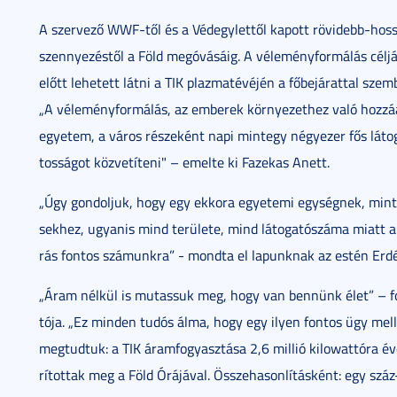
A szer­ve­ző WWF-től és a Véd­egy­let­től ka­pott rö­vi­debb-hossz
szen­­nye­zés­től a Föld meg­óvá­sá­ig. A vé­le­mény­for­má­lás cél­
előtt le­he­tett lát­ni a TIK plaz­ma­té­vé­jén a fő­be­já­rat­tal szem­
„A vé­le­mény­for­má­lás, az em­be­rek kör­nye­zet­hez va­ló hoz­zá­
egye­tem, a vá­ros ré­sze­ként na­pi mintegy négyezer fős lá­to­ga
tos­sá­got köz­ve­tí­te­ni" – emel­te ki Fa­ze­kas Anet­t.
„Úgy gon­dol­juk, hogy egy ek­ko­ra egye­te­mi egy­ség­nek, mint a 
sek­hez, ugyan­is mind te­rü­le­te, mind lá­to­ga­tó­szá­ma mi­att a p
rás fon­tos szá­munk­ra” - mond­ta el la­punk­nak az es­tén Er­dé­l
„Áram nél­kül is mu­tas­suk meg, hogy van ben­nünk élet” – fo­ga
tó­ja. „Ez min­den tu­dós ál­ma, hogy egy ilyen fon­tos ügy mel­lé 
meg­tud­tuk: a TIK áram­fo­gyasz­tá­sa 2,6 mil­lió ki­lo­watt­óra év
rí­tot­tak meg a Föld Órá­já­val. Ös­­sze­ha­son­lí­tás­ként: egy szá