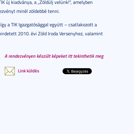
K új ki­ad­vá­nya, a „Zöl­dülj ve­lünk!", amely­ben
ez­vényt mi­nél zöl­deb­bé ten­ni.
y a TIK Igaz­ga­tó­ság­gal együtt – csat­la­ko­zott a
hir­de­tett 2010. évi Zöld Iro­da Ver­seny­hez, va­la­mint
A rendezvényen készült képeket itt tekinthetik meg
Link küldés