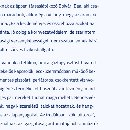
nak az ép­pen tár­sas­já­té­ko­zó Bolvári Bea, aki csa­
tt­hon ma­ra­dunk, ak­kor ég a vil­lany, megy az áram, de
i­na. „Ez a kez­de­mé­nye­zés ös­­sze­hoz­za azo­kat az
rán­ta. Jó do­log a kör­nye­zet­vé­de­lem, de sze­rin­tem
­da­sá­gi ver­seny­ké­pes­sé­get, nem sza­bad en­nek ká­rá­
t el­ső­éves fi­zi­kus­hall­ga­tó.
­ok van­nak a te­tő­kön, ami a gáz­fo­gyasz­tást hi­va­tott
r­zé­ke­lős kap­cso­lók, eco-üzem­mód­ban mű­kö­dő be­
íz­men­tes pi­szo­árt, per­lá­toros, csök­ken­tett víz­nyo­
ly­higiénés ter­mé­ke­ket hasz­nál az in­téz­mény, mind­
ringes part­ne­re­ket tud­hat ma­ga mel­lett. Ren­dez­vé­
nek, nagy ki­sze­re­lé­sű ita­lo­kat ho­zat­nak, és hang­
 be az alap­anya­go­kat. Az iro­dák­ban „zöld bú­to­rok",
sz­nál­nak, az igaz­ga­tó­ság au­to­ma­tá­já­ból szám­űz­ték