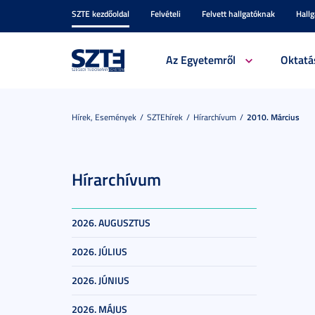
SZTE kezdőoldal
Felvételi
Felvett hallgatóknak
Hall
Az Egyetemről
Oktatá
Hírek, Események
SZTEhírek
Hírarchívum
2010. Március
Hírarchívum
2026. AUGUSZTUS
2026. JÚLIUS
2026. JÚNIUS
2026. MÁJUS