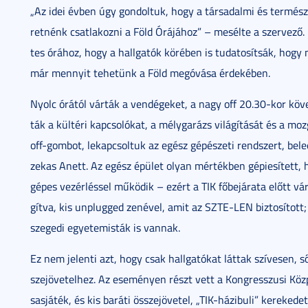
„Az idei év­ben úgy gon­dol­tuk, hogy a tár­sa­dal­mi és ter­mé­sze­
ret­nénk csat­la­koz­ni a Föld Órá­já­hoz” – me­sél­te a szer­ve­ző.
tes órá­hoz, hogy a hall­ga­tók kö­ré­ben is tu­da­to­sít­sák, hogy m
már men­­nyit te­he­tünk a Föld meg­óvá­sa ér­de­ké­ben.
Nyolc órá­tól vár­ták a ven­dé­ge­ket, a nagy off 20.30-kor kö­ve
ták a kül­té­ri kap­cso­ló­kat, a mély­ga­rázs vi­lá­gí­tá­sát és a m
off-­gom­bot, le­kap­csol­tuk az egész gé­pé­sze­ti rend­szert, be­le­
ze­kas Anet­t. Az egész épü­let olyan mér­ték­ben gé­pi­e­sí­tett, h
gé­pes ve­zér­lés­sel mű­kö­dik – ezért a TIK fő­be­já­ra­ta előtt vár
gít­va, kis unplugged ze­né­vel, amit az SZTE-LEN biz­to­sí­tott; 
szegedi egye­te­mis­ták is vannak.
Ez nem je­len­ti azt, hogy csak hall­ga­tó­kat lát­tak szí­ve­sen, sőt
sze­jö­ve­tel­hez. Az ese­mé­nyen részt vett a Kong­res­­szu­si Köz­
sas­já­ték, és kis ba­rá­ti össze­jö­ve­tel, „TIK-házibuli” ke­re­ke­d