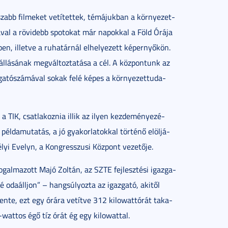
abb fil­me­ket ve­tí­tet­tek, té­má­juk­ban a kör­nye­zet­
já­val a rö­vi­debb spo­tokat már na­pok­kal a Föld Órá­ja
ben, il­let­ve a ru­ha­tár­nál el­he­lye­zett kép­er­nyő­kön.
ál­lá­sá­nak meg­vál­toz­ta­tá­sa a cél. A köz­pon­tunk az
­tó­szá­má­val so­kak fe­lé ké­pes a kör­nye­zet­tu­da­
TIK, csat­la­koz­nia il­lik az ilyen kez­de­mé­nye­zé­
él­da­mu­ta­tás, a jó gya­kor­la­tok­kal tör­té­nő elöl­já­
yi Eve­lyn, a Kong­resszu­si Köz­pont ve­ze­tő­je.
l­ma­zott Majó Zol­tán, az SZTE fej­lesz­té­si igaz­ga­
oda­áll­jon” – hang­sú­lyoz­ta az igaz­ga­tó, aki­től
en­te, ezt egy órá­ra ve­tít­ve 312 ki­lo­watt­órát ta­ka­
z-wat­tos égő tíz órát ég egy ki­lo­wat­tal.