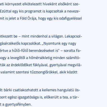
ti kör­nye­zet el­kö­te­le­zett hí­ve­ként el­ső­ként sze­
 Ez­út­tal egy kis prog­ra­mot is kap­csol­tak a ne­ve­ze­
it is je­let a Föld Órá­ja, hogy egy kis oda­fi­gye­lés­sel
t­ke­zett be – mint min­den­hol a vi­lá­gon. Le­kap­csol­
oz­gás­ér­zé­ke­lős kap­cso­ló­kat. „Nyom­tunk egy nagy
ért­ve a hű­tő-fű­tő be­ren­de­zé­se­ket is” – so­rol­ta Fa­
ogy a le­ve­gő­től a hő­mér­sék­le­tig min­den szá­mí­tó­
­ták az ér­dek­lő­dő­ket fák­lyá­val, gyer­tyá­val meg­vi­lá­
va­la­mint szentesi tűz­zsong­lő­rök­kel, akik között
: bár­ki csat­la­koz­ha­tott a kel­le­mes han­gu­la­tú ös­­
pont egész igaz­ga­tó­sá­ga is, elő­ke­rült a tea, a tár­
ett a gyer­tya­fény­ben.