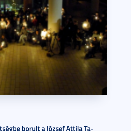
t­ség­be bo­rult a Jó­zsef At­ti­la Ta­