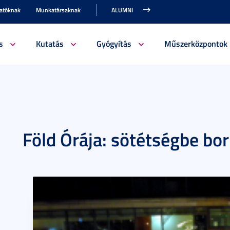
gatóknak
Munkatársaknak
ALUMNI
s
Kutatás
Gyógyítás
Műszerközpontok
Föld Órája: sötétségbe bor