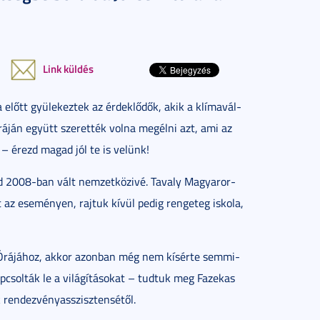
Link küldés
 előtt gyü­le­kez­tek az ér­dek­lő­dők, akik a klí­ma­vál­
Órá­ján együtt sze­ret­ték vol­na meg­él­ni azt, ami az
t – érezd ma­gad jól te is ve­lünk!
jd 2008-ban vált nem­zet­kö­zi­vé. Ta­valy Ma­gyar­or­
az ese­mé­nyen, raj­tuk kí­vül pe­dig ren­ge­teg is­ko­la,
ld Órá­já­hoz, ak­kor azon­ban még nem kí­sér­te sem­mi­
­csol­ták le a vi­lá­gí­tá­so­kat – tud­tuk meg Fa­ze­kas
ren­dez­vény­as­­szisz­ten­sé­től.