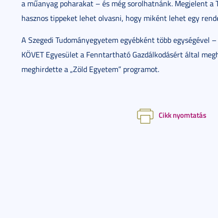
a mű­anyag po­ha­ra­kat – és még so­rol­hat­nánk. Meg­je­lent a TI
hasz­nos tip­pe­ket le­het ol­vas­ni, hogy mi­ként le­het egy ren­d
A Sze­ge­di Tu­do­mány­egye­tem egyéb­ként több egy­sé­gé­vel – íg
KÖ­VET Egye­sü­let a Fenn­tart­ha­tó Gaz­dál­ko­dá­sért ál­tal meg­
meg­hir­det­te a „Zöld Egye­tem” prog­ra­mot.
Cikk nyomtatás