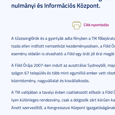
nul­má­nyi és In­for­má­ci­ós Köz­pont.
Cikk nyomtatás
A tűz­zsong­lő­rök és a gyer­tyák ad­ta fény­ben a TIK fő­be­já­ra­ta
to­zás el­len in­dí­tott nem­zet­kö­zi kez­de­mé­nye­zé­sen, a Föld 
esemény ol­da­lán is ol­vas­ha­tó: a Föld egy órát jól ér­zi ma­gá
A Föld Órá­ja 2007-ben in­dult az auszt­rá­li­ai Syd­ney­ből, ma
szá­gon 67 te­le­pü­lés és több mint egy­mil­lió em­ber vett részt 
köz­in­téz­mény, nagy­vál­la­lat és kis­vál­lal­ko­zás.
A TIK va­ló­já­ban a ta­va­lyi év­ben csat­la­ko­zott elő­ször a Fö
lyen kü­lön­le­ges ren­dez­vény, csak a dol­go­zók zárt kö­rű­en kap
Anett szer­ve­ző­től, a Kong­res­­szu­si Köz­pont Igaz­ga­tó­sá­gá­nak 