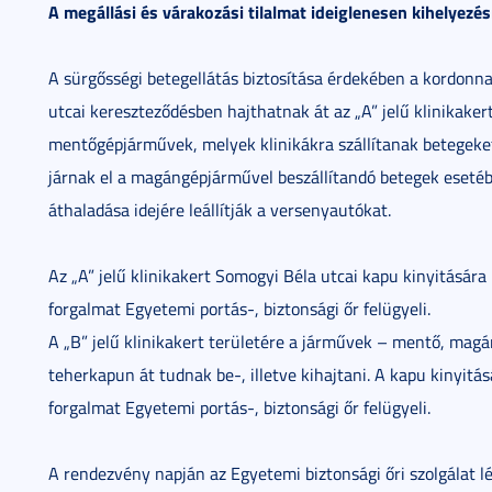
A megállási és várakozási tilalmat ideiglenesen kihelyezésr
A sürgősségi betegellátás biztosítása érdekében a kordonna
utcai kereszteződésben hajthatnak át az „A” jelű klinikake
mentőgépjárművek, melyek klinikákra szállítanak betegeket
járnak el a magángépjárművel beszállítandó betegek esetébe
áthaladása idejére leállítják a versenyautókat.
Az „A” jelű klinikakert Somogyi Béla utcai kapu kinyitásár
forgalmat Egyetemi portás-, biztonsági őr felügyeli.
A „B” jelű klinikakert területére a járművek – mentő, magá
teherkapun át tudnak be-, illetve kihajtani. A kapu kinyit
forgalmat Egyetemi portás-, biztonsági őr felügyeli.
A rendezvény napján az Egyetemi biztonsági őri szolgálat