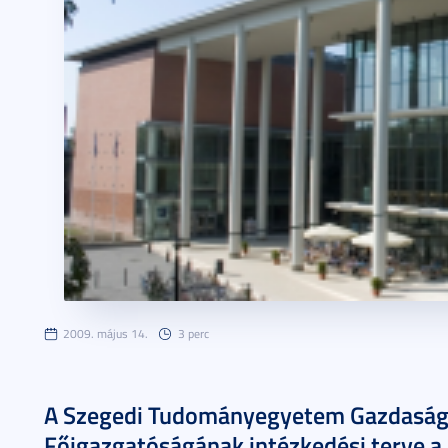
2009. május 14.
3 perc
A Szegedi Tudományegyetem Gazdasági
Főigazgatóságának intézkedési terve a