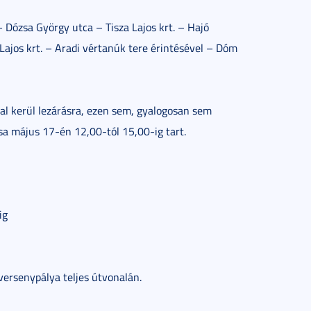
 Dózsa György utca – Tisza Lajos krt. – Hajó
Lajos krt. – Aradi vértanúk tere érintésével – Dóm
tal kerül lezárásra, ezen sem, gyalogosan sem
sa május 17-én 12,00-tól 15,00-ig tart.
ig
versenypálya teljes útvonalán.