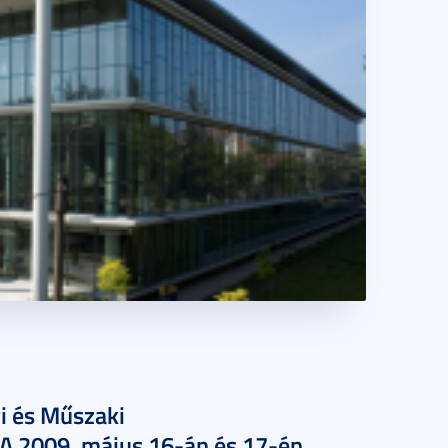
 és Műszaki
 A 2009. május 16-án és 17-én