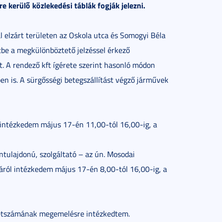
e kerülő közlekedési táblák fogják jelezni.
l elzárt területen az Oskola utca és Somogyi Béla
rtbe a megkülönböztető jelzéssel érkező
. A rendező kft ígérete szerint hasonló módon
n is. A sürgősségi betegszállítást végző járművek
a intézkedem május 17-én 11,00-tól 16,00-ig, a
ntulajdonú, szolgáltató – az ún. Mosodai
ásáról intézkedem május 17-én 8,00-tól 16,00-ig, a
 létszámának megemelésre intézkedtem.