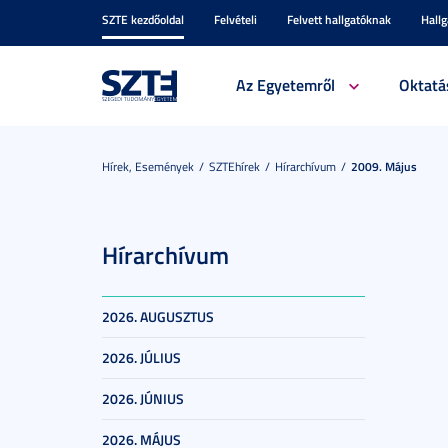
SZTE kezdőoldal
Felvételi
Felvett hallgatóknak
Hall
Az Egyetemről
Oktatá
Hírek, Események
SZTEhírek
Hírarchívum
2009. Május
Hírarchívum
2026. AUGUSZTUS
2026. JÚLIUS
2026. JÚNIUS
2026. MÁJUS