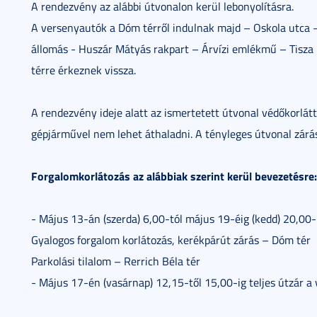
A rendezvény az alábbi útvonalon kerül lebonyolításra.
A versenyautók a Dóm térről indulnak majd – Oskola utca –
állomás - Huszár Mátyás rakpart – Árvízi emlékmű – Tisza 
térre érkeznek vissza.
A rendezvény ideje alatt az ismertetett útvonal védőkorlát
gépjárművel nem lehet áthaladni. A tényleges útvonal zárá
Forgalomkorlátozás az alábbiak szerint kerül bevezetésre:
- Május 13-án (szerda) 6,00-tól május 19-éig (kedd) 20,00-
Gyalogos forgalom korlátozás, kerékpárút zárás – Dóm tér
Parkolási tilalom – Rerrich Béla tér
- Május 17-én (vasárnap) 12,15-től 15,00-ig teljes útzár a 