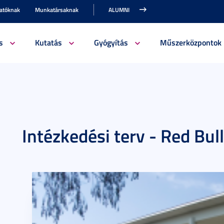
gatóknak
Munkatársaknak
ALUMNI
s
Kutatás
Gyógyítás
Műszerközpontok
Intézkedési terv - Red Bul