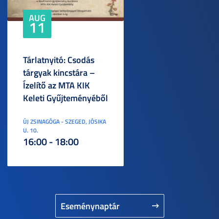
AUG
11
Tárlatnyitó: Csodás
tárgyak kincstára –
Ízelítő az MTA KIK
Keleti Gyűjteményéből
ÚJ ZSINAGÓGA - SZEGED, JÓSIKA
U. 10.
16:00 - 18:00
Eseménynaptár