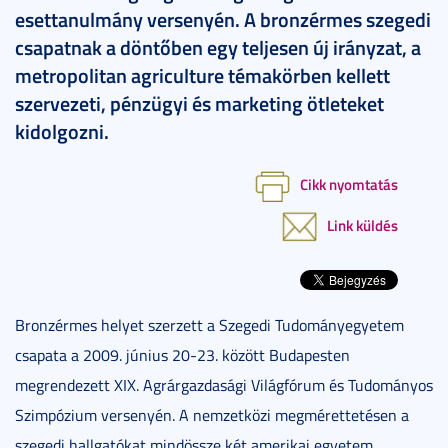
esettanulmány versenyén. A bronzérmes szegedi
csapatnak a döntőben egy teljesen új irányzat, a
metropolitan agriculture témakörben kellett
szervezeti, pénzügyi és marketing ötleteket
kidolgozni.
Cikk nyomtatás
Link küldés
Bronzérmes helyet szerzett a Szegedi Tudományegyetem
csapata a 2009. június 20-23. között Budapesten
megrendezett XIX. Agrárgazdasági Világfórum és Tudományos
Szimpózium versenyén. A nemzetközi megmérettetésen a
szegedi hallgatókat mindössze két amerikai egyetem