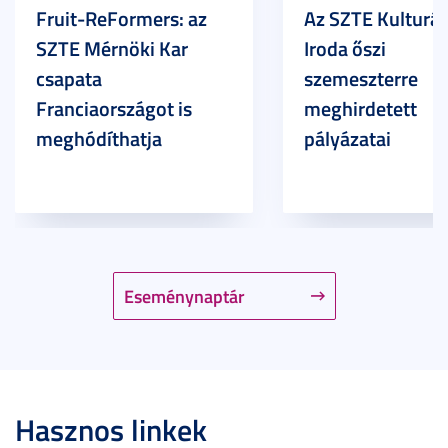
Fruit-ReFormers: az
Az SZTE Kulturál
SZTE Mérnöki Kar
Iroda őszi
csapata
szemeszterre
Franciaországot is
meghirdetett
meghódíthatja
pályázatai
Eseménynaptár
Hasznos linkek