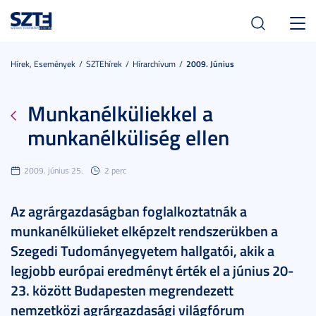
Toggl
navig
Hírek, Események
SZTEhírek
Hírarchívum
2009. Június
Munkanélküliekkel a
munkanélküliség ellen
2009. június 25.
2 perc
Az agrárgazdaságban foglalkoztatnák a
munkanélkülieket elképzelt rendszerükben a
Szegedi Tudományegyetem hallgatói, akik a
legjobb európai eredményt érték el a június 20-
23. között Budapesten megrendezett
nemzetközi agrárgazdasági világfórum