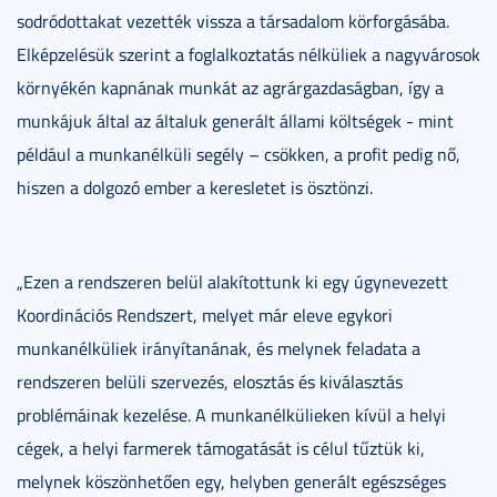
sodródottakat vezették vissza a társadalom körforgásába.
Elképzelésük szerint a foglalkoztatás nélküliek a nagyvárosok
környékén kapnának munkát az agrárgazdaságban, így a
munkájuk által az általuk generált állami költségek - mint
például a munkanélküli segély – csökken, a profit pedig nő,
hiszen a dolgozó ember a keresletet is ösztönzi.
„Ezen a rendszeren belül alakítottunk ki egy úgynevezett
Koordinációs Rendszert, melyet már eleve egykori
munkanélküliek irányítanának, és melynek feladata a
rendszeren belüli szervezés, elosztás és kiválasztás
problémáinak kezelése. A munkanélkülieken kívül a helyi
cégek, a helyi farmerek támogatását is célul tűztük ki,
melynek köszönhetően egy, helyben generált egészséges