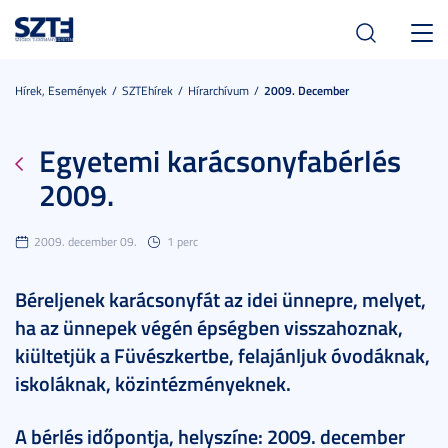
Toggl
navig
Hírek, Események
SZTEhírek
Hírarchívum
2009. December
Egyetemi karácsonyfabérlés
2009.
2009. december 09.
1 perc
Béreljenek karácsonyfát az idei ünnepre, melyet,
ha az ünnepek végén épségben visszahoznak,
kiültetjük a Füvészkertbe, felajánljuk óvodáknak,
iskoláknak, közintézményeknek.
A bérlés időpontja, helyszíne: 2009. december