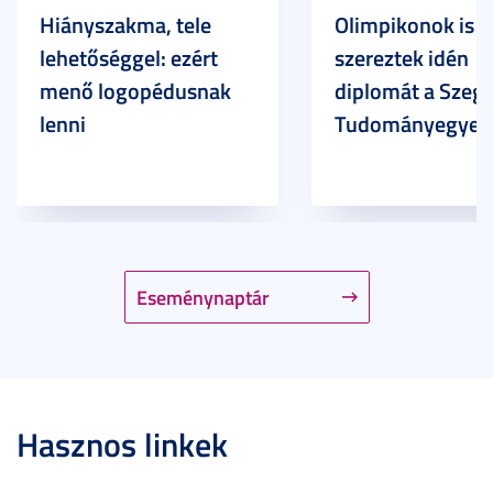
Hiányszakma, tele
Olimpikonok is
lehetőséggel: ezért
szereztek idén
menő logopédusnak
diplomát a Szege
lenni
Tudományegyet
Eseménynaptár
Hasznos linkek