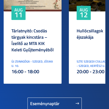
AUG
AUG
11
12
Tárlatnyitó: Csodás
Hullócsillagok
tárgyak kincstára –
éjszakája
Ízelítő az MTA KIK
Keleti Gyűjteményéből
ÚJ ZSINAGÓGA - SZEGED, JÓSIKA
SZTE SZEGEDI CSILLAGV
U. 10.
- SZEGED, KERTÉSZ U. 3.
16:00 - 18:00
20:00 - 23:00
Eseménynaptár