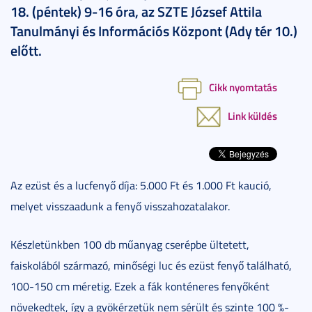
18. (péntek) 9-16 óra, az SZTE József Attila
Tanulmányi és Információs Központ (Ady tér 10.)
előtt.
Cikk nyomtatás
Link küldés
Az ezüst és a lucfenyő díja: 5.000 Ft és 1.000 Ft kaució,
melyet visszaadunk a fenyő visszahozatalakor.
Készletünkben 100 db műanyag cserépbe ültetett,
faiskolából származó, minőségi luc és ezüst fenyő található,
100-150 cm méretig. Ezek a fák konténeres fenyőként
növekedtek, így a gyökérzetük nem sérült és szinte 100 %-