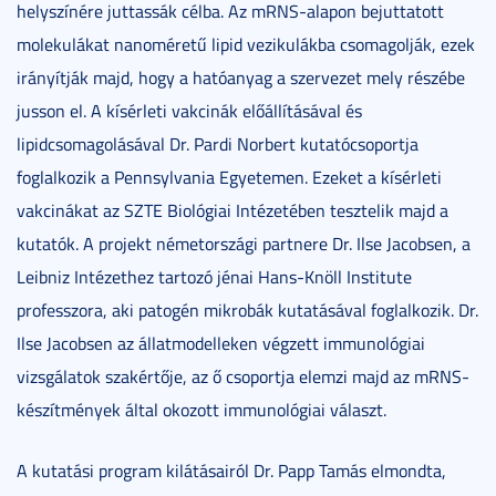
helyszínére juttassák célba. Az mRNS-alapon bejuttatott
molekulákat nanoméretű lipid vezikulákba csomagolják, ezek
irányítják majd, hogy a hatóanyag a szervezet mely részébe
jusson el. A kísérleti vakcinák előállításával és
lipidcsomagolásával Dr. Pardi Norbert kutatócsoportja
foglalkozik a Pennsylvania Egyetemen. Ezeket a kísérleti
vakcinákat az SZTE Biológiai Intézetében tesztelik majd a
kutatók. A projekt németországi partnere Dr. Ilse Jacobsen, a
Leibniz Intézethez tartozó jénai Hans-Knöll Institute
professzora, aki patogén mikrobák kutatásával foglalkozik. Dr.
Ilse Jacobsen az állatmodelleken végzett immunológiai
vizsgálatok szakértője, az ő csoportja elemzi majd az mRNS-
készítmények által okozott immunológiai választ.
A kutatási program kilátásairól Dr. Papp Tamás elmondta,