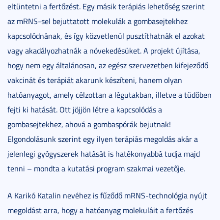
eltüntetni a fertőzést. Egy másik terápiás lehetőség szerint
az mRNS-sel bejuttatott molekulák a gombasejtekhez
kapcsolódnának, és így közvetlenül pusztíthatnák el azokat
vagy akadályozhatnák a növekedésüket. A projekt újítása,
hogy nem egy általánosan, az egész szervezetben kifejeződő
vakcinát és terápiát akarunk készíteni, hanem olyan
hatóanyagot, amely célzottan a légutakban, illetve a tüdőben
fejti ki hatását. Ott jöjjön létre a kapcsolódás a
gombasejtekhez, ahová a gombaspórák bejutnak!
Elgondolásunk szerint egy ilyen terápiás megoldás akár a
jelenlegi gyógyszerek hatását is hatékonyabbá tudja majd
tenni – mondta a kutatási program szakmai vezetője.
A Karikó Katalin nevéhez is fűződő mRNS-technológia nyújt
megoldást arra, hogy a hatóanyag molekuláit a fertőzés