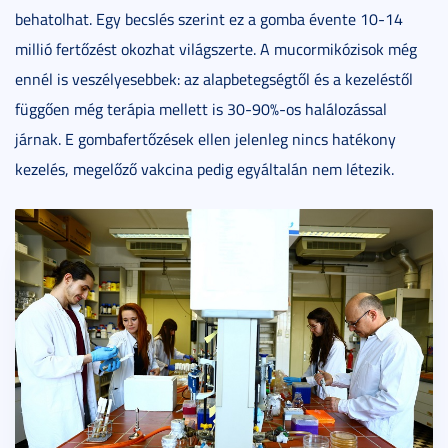
behatolhat. Egy becslés szerint ez a gomba évente 10-14
millió fertőzést okozhat világszerte. A mucormikózisok még
ennél is veszélyesebbek: az alapbetegségtől és a kezeléstől
függően még terápia mellett is 30-90%-os halálozással
járnak. E gombafertőzések ellen jelenleg nincs hatékony
kezelés, megelőző vakcina pedig egyáltalán nem létezik.