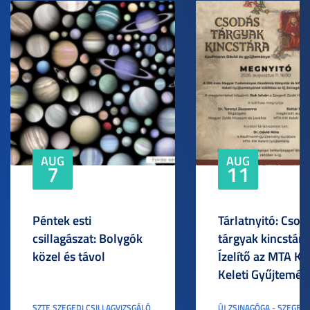
AUG
AUG
7
11
Péntek esti
Tárlatnyitó: Csod
csillagászat: Bolygók
tárgyak kincstára
közel és távol
Ízelítő az MTA KI
Keleti Gyűjtemén
SZTE SZEGEDI CSILLAGVIZSGÁLÓ
ÚJ ZSINAGÓGA - SZEGED,