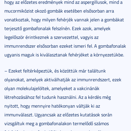
hogy az előzetes eredmények mind az aspergillusok, mind a
mucormikózist okozó gombák esetében elsősorban arra
vonatkoztak, hogy milyen fehérjék vannak jelen a gombákat
terjesztő gombafonalak felszínén. Ezek azok, amelyek
legelőször érintkeznek a szervezettel, vagyis az
immunrendszer elsősorban ezeket ismeri fel. A gombafonalak
ugyanis maguk is kiválasztanak fehérjéket a környezetükbe.
– Ezeket feltérképeztük, és közöttük már találtunk
olyanokat, amelyek aktiválhatják az immunrendszert, ezek
olyan molekulajelöltek, amelyeket a vakcinánák
létrehozásához fel tudunk használni. Az a kérdés még
nyitott, hogy mennyire hatékonyan váltják ki az
immunválaszt. Ugyancsak az előzetes kutatások során
vizsgáltuk meg a gombafonalakon termelődő számos