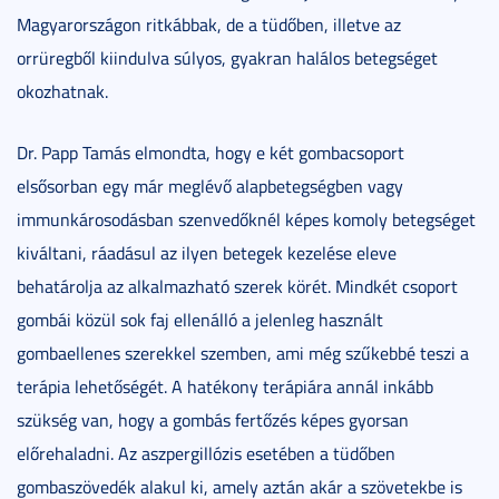
Magyarországon ritkábbak, de a tüdőben, illetve az
orrüregből kiindulva súlyos, gyakran halálos betegséget
okozhatnak.
Dr. Papp Tamás elmondta, hogy e két gombacsoport
elsősorban egy már meglévő alapbetegségben vagy
immunkárosodásban szenvedőknél képes komoly betegséget
kiváltani, ráadásul az ilyen betegek kezelése eleve
behatárolja az alkalmazható szerek körét. Mindkét csoport
gombái közül sok faj ellenálló a jelenleg használt
gombaellenes szerekkel szemben, ami még szűkebbé teszi a
terápia lehetőségét. A hatékony terápiára annál inkább
szükség van, hogy a gombás fertőzés képes gyorsan
előrehaladni. Az aszpergillózis esetében a tüdőben
gombaszövedék alakul ki, amely aztán akár a szövetekbe is