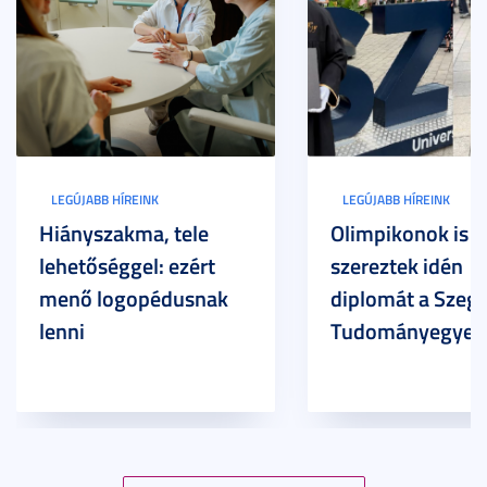
LEGÚJABB HÍREINK
LEGÚJABB HÍREINK
Hiányszakma, tele
Olimpikonok is
lehetőséggel: ezért
szereztek idén
menő logopédusnak
diplomát a Szege
lenni
Tudományegyet