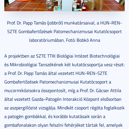
Prof. Dr. Papp Tamás (jobbról) munkatársaival, a HUN-REN-
SZTE Gombafertőzések Patomechanizmusai Kutatócsoport
laboratóriumában. Fotó: Bobkó Anna
A projektben az SZTE TTIK Biológiai Intézet Biotechnológiai
és Mikrobiológiai Tanszékének két kutatócsoportja vesz részt:
a Prof. Dr. Papp Tamás által vezetett HUN-REN-SZTE
Gombafertőzések Patomechanizmusai Kutatócsoport a
mucormikózisokra összpontosít, míg a Prof. Dr. Gácser Attila
által vezetett Gazda-Patogén Interakció Központ elsősorban
az aszpergillózist vizsgálja. Mindkét csoport régóta foglalkozik
a patogén gombákkal, és korábbi kutatásaik során a
gombafonalakon olyan felszíni fehérjéket tártak fel, amelyek