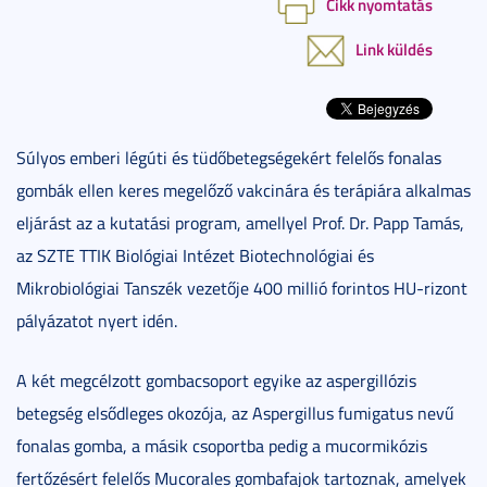
Cikk nyomtatás
Link küldés
Súlyos emberi légúti és tüdőbetegségekért felelős fonalas
gombák ellen keres megelőző vakcinára és terápiára alkalmas
eljárást az a kutatási program, amellyel Prof. Dr. Papp Tamás,
az SZTE TTIK Biológiai Intézet Biotechnológiai és
Mikrobiológiai Tanszék vezetője 400 millió forintos HU-rizont
pályázatot nyert idén.
A két megcélzott gombacsoport egyike az aspergillózis
betegség elsődleges okozója, az Aspergillus fumigatus nevű
fonalas gomba, a másik csoportba pedig a mucormikózis
fertőzésért felelős Mucorales gombafajok tartoznak, amelyek