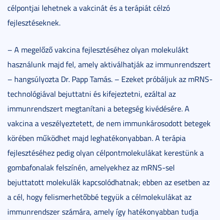
célpontjai lehetnek a vakcinát és a terápiát célzó
fejlesztéseknek.
– A megelőző vakcina fejlesztéséhez olyan molekulákt
használunk majd fel, amely aktiválhatják az immunrendszert
– hangsúlyozta Dr. Papp Tamás. – Ezeket próbáljuk az mRNS-
technológiával bejuttatni és kifejeztetni, ezáltal az
immunrendszert megtanítani a betegség kivédésére. A
vakcina a veszélyeztetett, de nem immunkárosodott betegek
körében működhet majd leghatékonyabban. A terápia
fejlesztéséhez pedig olyan célpontmolekulákat kerestünk a
gombafonalak felszínén, amelyekhez az mRNS-sel
bejuttatott molekulák kapcsolódhatnak; ebben az esetben az
a cél, hogy felismerhetőbbé tegyük a célmolekulákat az
immunrendszer számára, amely így hatékonyabban tudja