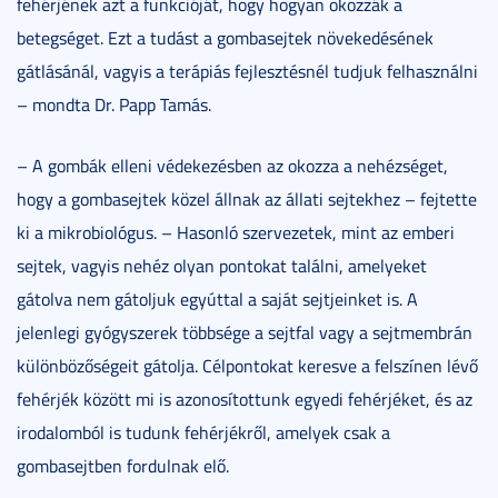
fehérjének azt a funkcióját, hogy hogyan okozzák a
betegséget. Ezt a tudást a gombasejtek növekedésének
gátlásánál, vagyis a terápiás fejlesztésnél tudjuk felhasználni
– mondta Dr. Papp Tamás.
– A gombák elleni védekezésben az okozza a nehézséget,
hogy a gombasejtek közel állnak az állati sejtekhez – fejtette
ki a mikrobiológus. – Hasonló szervezetek, mint az emberi
sejtek, vagyis nehéz olyan pontokat találni, amelyeket
gátolva nem gátoljuk egyúttal a saját sejtjeinket is. A
jelenlegi gyógyszerek többsége a sejtfal vagy a sejtmembrán
különbözőségeit gátolja. Célpontokat keresve a felszínen lévő
fehérjék között mi is azonosítottunk egyedi fehérjéket, és az
irodalomból is tudunk fehérjékről, amelyek csak a
gombasejtben fordulnak elő.