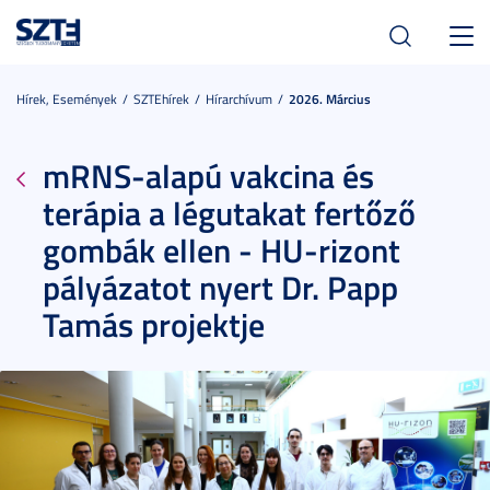
Toggl
navig
Hírek, Események
SZTEhírek
Hírarchívum
2026. Március
mRNS-alapú vakcina és
terápia a légutakat fertőző
gombák ellen - HU-rizont
pályázatot nyert Dr. Papp
Tamás projektje