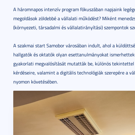
A háromnapos intenzív program fókuszában napjaink legégető
megoldások zöldebbé a vállalati működést? Miként menedzs
(környezeti, társadalmi és vállalatirányítási) szempontok sz
A szakmai start Samobor városában indult, ahol a küldöttsé
hallgatók és oktatók olyan esettanulmányokat ismerhettek
gyakorlati megvalósítását mutatták be, különös tekintettel a
kérdéseire, valamint a digitális technológiák szerepére a v
nyomon követésében.