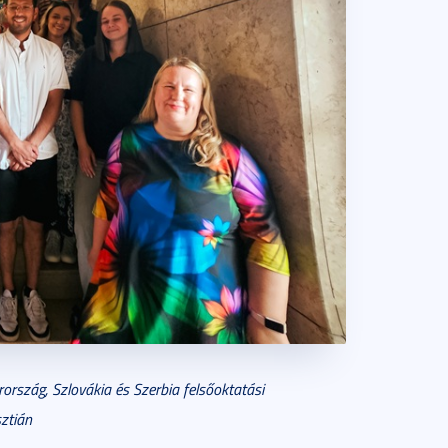
rszág, Szlovákia és Szerbia felsőoktatási
sztián