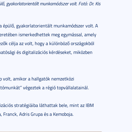
ő, gyakorlatorientált munkamódszer volt. Fotó: Dr. Kis
a épülő, gyakorlatorientált munkamódszer volt. A
 keretében ismerkedhettek meg egymással, amely
ők célja az volt, hogy a különböző országokból
atósági és digitalizációs kérdéseket, miközben
 volt, amikor a hallgatók nemzetközi
ómunkát” végeztek a régió topvállalatainál.
izációs stratégiáiba láthattak bele, mint az IBM
, Franck, Adris Grupa és a Kemoboja.