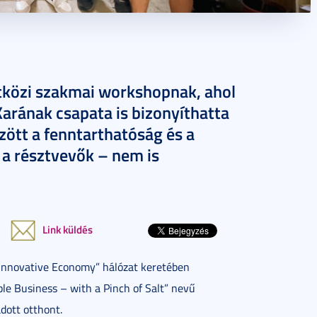
tközi szakmai workshopnak, ahol
rának csapata is bizonyíthatta
ött a fenntarthatóság és a
k a résztvevők – nem is
Link küldés
Innovative Economy” hálózat keretében
ble Business – with a Pinch of Salt” nevű
ott otthont.