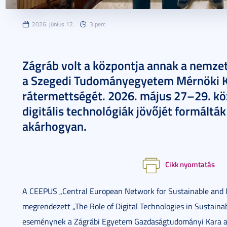
2026. június 12.
3 perc
Zágráb volt a központja annak a nemze
a Szegedi Tudományegyetem Mérnöki Ka
rátermettségét. 2026. május 27–29. köz
digitális technológiák jövőjét formáltá
akárhogyan.
Cikk nyomtatás
A CEEPUS „Central European Network for Sustainable and 
megrendezett „The Role of Digital Technologies in Sustaina
eseménynek a Zágrábi Egyetem Gazdaságtudományi Kara ad