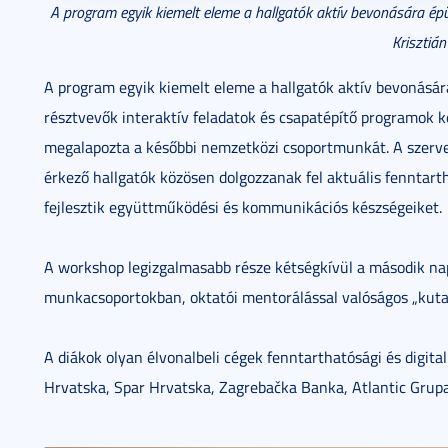
A program egyik kiemelt eleme a hallgatók aktív bevonására épül
Krisztián
A program egyik kiemelt eleme a hallgatók aktív bevonásár
résztvevők interaktív feladatok és csapatépítő programok
megalapozta a későbbi nemzetközi csoportmunkát. A szervez
érkező hallgatók közösen dolgozzanak fel aktuális fenntarth
fejlesztik együttműködési és kommunikációs készségeiket.
A workshop legizgalmasabb része kétségkívül a második nap
munkacsoportokban, oktatói mentorálással valóságos „kutat
A diákok olyan élvonalbeli cégek fenntarthatósági és digital
Hrvatska, Spar Hrvatska, Zagrebačka Banka, Atlantic Grupa