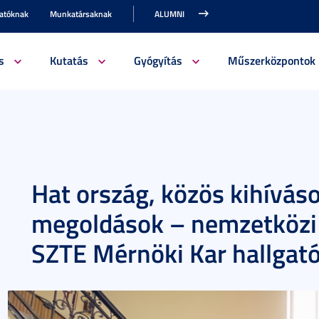
gatóknak
Munkatársaknak
ALUMNI
s
Kutatás
Gyógyítás
Műszerközpontok
Hat ország, közös kihíváso
megoldások – nemzetközi 
SZTE Mérnöki Kar hallgató