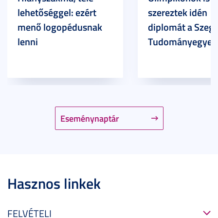
lehetőséggel: ezért
szereztek idén
menő logopédusnak
diplomát a Szege
lenni
Tudományegyet
Eseménynaptár
Hasznos linkek
FELVÉTELI