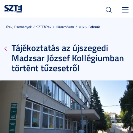
Toggl
navig
Hírek, Események
SZTEhírek
Hírarchívum
2026. Február
Tájékoztatás az újszegedi
Madzsar József Kollégiumban
történt tűzesetről