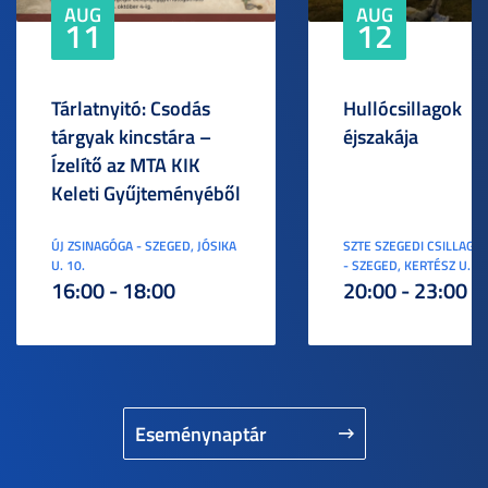
AUG
AUG
11
12
Tárlatnyitó: Csodás
Hullócsillagok
tárgyak kincstára –
éjszakája
Ízelítő az MTA KIK
Keleti Gyűjteményéből
ÚJ ZSINAGÓGA - SZEGED, JÓSIKA
SZTE SZEGEDI CSILLAGV
U. 10.
- SZEGED, KERTÉSZ U. 3.
16:00 - 18:00
20:00 - 23:00
Eseménynaptár