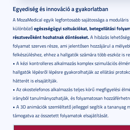
Egyediség és innováció a gyakorlatban
A MozaMedical egyik legfontosabb sajátossága a moduláris f
egészségügyi szituációkat, betegellátási folya
különböző
résztvevőként hozhatnak döntéseket.
A hibázás lehetőség
folyamat szerves része, ami jelentősen hozzájárul a mély
felkészüléshez, ehhez a hallgatók számára több eszköz is re
• A kézi kontrolleres alkalmazás komplex szimulációs élm
hallgatók lépésről lépésre gyakorolhatják az ellátási proto
hátterét is elsajátítják.
• Az okostelefonos alkalmazás teljes körű megfigyelési élmé
irányból tanulmányozhatják, és folyamatosan hozzáférhetn
• A 3D animációk szemléltető jelleggel segítik a tananyag 
támogatva az összetett folyamatok elsajátítását.