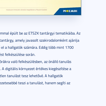
mal épült be az ETSZK tantárgyi tematikáiba. Az
tantárgy, amely javasolt szakirodalomként ajánlja
ő el a hallgatók számára. Eddig több mint 1700
ést felkészülése során.
rákra való felkészülésben, az önálló tanulás
A digitális környezet értékes kiegészítése a
len tanulást tesz lehetővé. A hallgatók
ezetesebbé teszi a tanulást, hanem segíti az