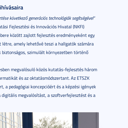
ihívásaira
ztése következő generációs technológiák segítségével”
ási Fejlesztési és Innovációs Hivatal (NKFI)
bere között zajlott fejlesztés eredményeként egy
t létre, amely lehetővé teszi a hallgatók számára
ek biztonságos, szimulált környezetben történő
ésben megvalósuló közös kutatás-fejlesztés három
formatikát és az oktatásmódszertant. Az ETSZK
, a pedagógiai koncepcióért és a képzési igények
digitális megvalósítást, a szoftverfejlesztést és a