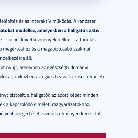
elépítés és az interaktív működés. A rendszer
matokat modellez, amelyekben a hallgatók aktív
e – valódi következmények nélkül – a tanulási
ebb megértéshez és a magabiztosabb szakmai
ndelkezésre áll:
ényt nyújt, amelyben az egészségtudományi
kollokat, miközben az egyes beavatkozások elméleti
nyt biztosít: a hallgatók az adott képet minden
ek a kapcsolódó elméleti magyarázatokhoz.
mélyebb megértését, vizuális élményen keresztül