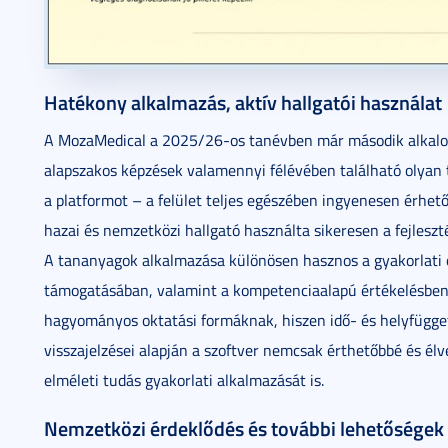
Hatékony alkalmazás, aktív hallgatói használat
A MozaMedical a 2025/26-os tanévben már második alkalom
alapszakos képzések valamennyi félévében található olyan 
a platformot – a felület teljes egészében ingyenesen érhet
hazai és nemzetközi hallgató használta sikeresen a fejleszt
A tananyagok alkalmazása különösen hasznos a gyakorlati ó
támogatásában, valamint a kompetenciaalapú értékelésben. 
hagyományos oktatási formáknak, hiszen idő- és helyfügget
visszajelzései alapján a szoftver nemcsak érthetőbbé és élv
elméleti tudás gyakorlati alkalmazását is.
Nemzetközi érdeklődés és további lehetőségek