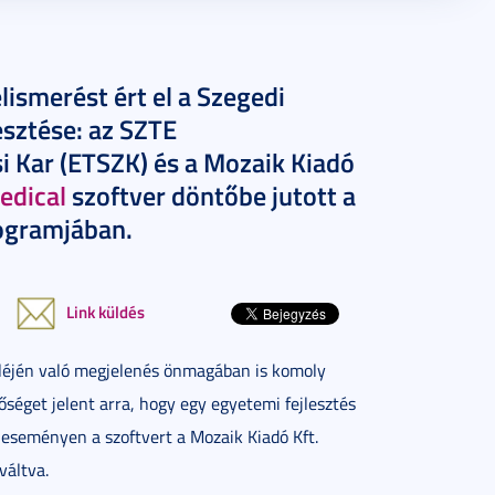
ismerést ért el a Szegedi
sztése: az SZTE
i Kar (ETSZK) és a Mozaik Kiadó
dical
szoftver döntőbe jutott a
rogramjában.
Link küldés
mléjén való megjelenés önmagában is komoly
séget jelent arra, hogy egy egyetemi fejlesztés
 eseményen a szoftvert a Mozaik Kiadó Kft.
váltva.