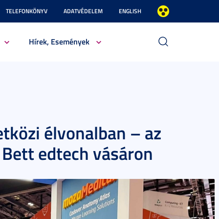
TELEFONKÖNYV
ADATVÉDELEM
ENGLISH
Hírek, Események
tközi élvonalban – az
i Bett edtech vásáron