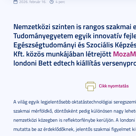
2026. február 16.
4 perc
Nemzetközi szinten is rangos szakmai el
Tudományegyetem egyik innovatív fejle
Egészségtudományi és Szociális Képzés
Kft. közös munkájában létrejött
MozaMe
londoni Bett edtech kiállítás versenyp
Cikk nyomtatás
A világ egyik legjelentősebb oktatástechnológiai seregsze
szakmai mérföldkő, döntősként pedig különösen nagy lehető
nemzetközi közegben is reflektorfénybe kerüljön. A londoni
mutatta be az érdeklődőknek, jelentős szakmai figyelmet ki