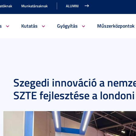
gatóknak
Munkatársaknak
ALUMNI
s
Kutatás
Gyógyítás
Műszerközpontok
Szegedi innováció a nemze
SZTE fejlesztése a london