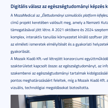
Digitális válasz az egészségtudományi képzés k
A MozaMedical az
„Élettudományi szimulációs platform kifejles
című projekt keretében valósult meg, amely a Nemzeti Kutat
támogatásával jött létre. A 2021 októbere és 2024 szeptem
komplex, interaktív tanulási környezetet kínáló szoftver jöt
az elméleti ismeretek elmélyítését és a gyakorlati helyzet
gyakorlását.
A Mozaik Kiadó Kft.-vel létrejött konzorciumi együttműköd
szakterületet kapcsolt össze: az egészségtudományt, az in
szakemberei az egészségtudományi tartalmak kidolgozásáért
pontos meghatározásáért feleltek, míg a Mozaik Kiadó Kft. a 
vizuális, technológiai megoldásokat biztosította.