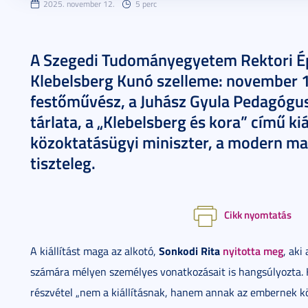
2025. november 12.
5 perc
A Szegedi Tudományegyetem Rektori Ép
Klebelsberg Kunó szelleme: november 1
festőművész, a Juhász Gyula Pedagógus
tárlata, a „Klebelsberg és kora” című kiá
közoktatásügyi miniszter, a modern magy
tiszteleg.
Cikk nyomtatás
Sonkodi Rita
nyitotta meg
A kiállítást maga az alkotó,
, aki
számára mélyen személyes vonatkozásait is hangsúlyozta. 
részvétel „nem a kiállításnak, hanem annak az embernek kös