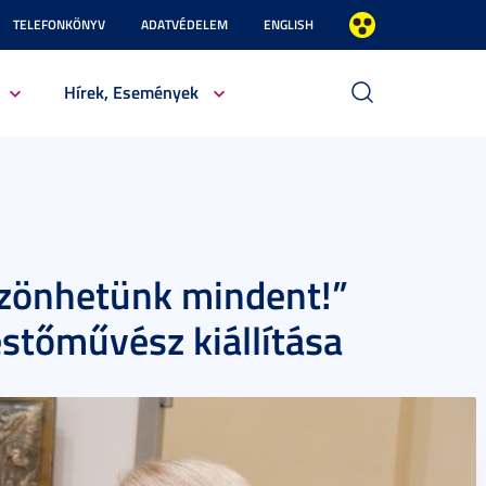
TELEFONKÖNYV
ADATVÉDELEM
ENGLISH
Hírek, Események
szönhetünk mindent!”
estőművész kiállítása