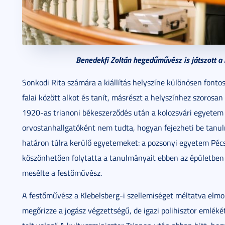
Benedekfi Zoltán hegedűművész is játszott a
Sonkodi Rita számára a kiállítás helyszíne különösen font
falai között alkot és tanít, másrészt a helyszínhez szorosa
1920-as trianoni békeszerződés után a kolozsvári egyete
orvostanhallgatóként nem tudta, hogyan fejezheti be tanul
határon túlra kerülő egyetemeket: a pozsonyi egyetem Pécs
köszönhetően folytatta a tanulmányait ebben az épületbe
mesélte a festőművész.
A festőművész a Klebelsberg-i szellemiséget méltatva elmon
megőrizze a jogász végzettségű, de igazi polihisztor emlék