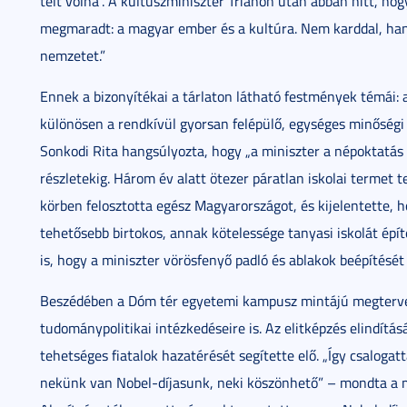
telt volna”. A kultuszminiszter Trianon után abban hitt, ho
megmaradt: a magyar ember és a kultúra. Nem karddal, ha
nemzetet.”
Ennek a bizonyítékai a tárlaton látható festmények témái:
különösen a rendkívül gyorsan felépülő, egységes minőségi 
Sonkodi Rita hangsúlyozta, hogy „a miniszter a népoktatás
részletekig. Három év alatt ötezer páratlan iskolai termet t
körben felosztotta egész Magyarországot, és kijelentette, 
tehetősebb birtokos, annak kötelessége tanyasi iskolát épít
is, hogy a miniszter vörösfenyő padló és ablakok beépítését í
Beszédében a Dóm tér egyetemi kampusz mintájú megtervez
tudománypolitikai intézkedéseire is. Az elitképzés elindítás
tehetséges fiatalok hazatérését segítette elő. „Így csalogat
nekünk van Nobel-díjasunk, neki köszönhető” – mondta a m