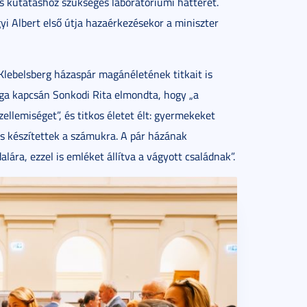
s kutatáshoz szükséges laboratóriumi hátteret.
i Albert első útja hazaérkezésekor a miniszter
Klebelsberg házaspár magánéletének titkait is
ága kapcsán Sonkodi Rita elmondta, hogy „a
ellemiséget”, és titkos életet élt: gyermekeket
is készítettek a számukra. A pár házának
lára, ezzel is emléket állítva a vágyott családnak”.