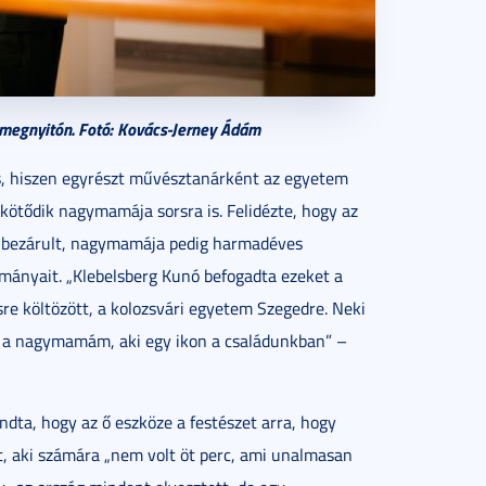
 megnyitón. Fotó: Kovács-Jerney Ádám
os, hiszen egyrészt művésztanárként az egyetem
n kötődik nagymamája sorsra is. Felidézte, hogy az
m bezárult, nagymamája pedig harmadéves
mányait. „Klebelsberg Kunó befogadta ezeket a
re költözött, a kolozsvári egyetem Szegedre. Neki
n a nagymamám, aki egy ikon a családunkban” –
dta, hogy az ő eszköze a festészet arra, hogy
ét, aki számára „nem volt öt perc, ami unalmasan