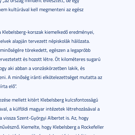
gy „az ország mindent elvesztett, de egy
nem kultúrával kell megmenteni az egész
 a Klebelsberg-korszak kiemelkedő eredményei,
elvek alapján tervezett népiskolák hálózata.
 minőségére törekedett, egészen a legapróbb
erveztetett és hozott létre. Öt kilométeres sugarú
hogy aki abban a vonzáskörzetben lakik, és
eni. A minőség iránti elkötelezettséget mutatta az
rta elő”.
ése mellett kitért Klebelsberg kulcsfontosságú
ával, a külföldi magyar intézetek létrehozásával a
ta vissza Szent-Györgyi Albertet is. Az, hogy
űvésznő. Kiemelte, hogy Klebelsberg a Rockefeller