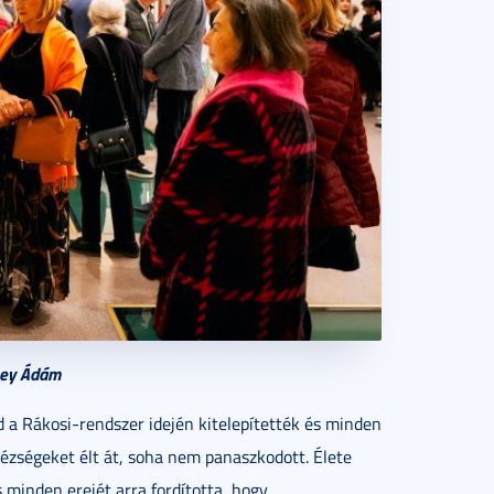
ney Ádám
d a Rákosi-rendszer idején kitelepítették és minden
ézségeket élt át, soha nem panaszkodott. Élete
 minden erejét arra fordította, hogy