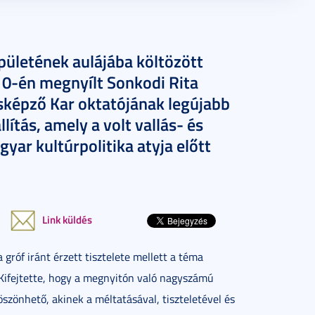
ületének aulájába költözött
0-én megnyílt Sonkodi Rita
képző Kar oktatójának legújabb
llítás, amely a volt vallás- és
ar kultúrpolitika atyja előtt
Link küldés
 a gróf iránt érzett tisztelete mellett a téma
Kifejtette, hogy a megnyitón való nagyszámú
zönhető, akinek a méltatásával, tiszteletével és