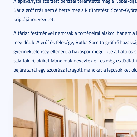
Alapítványtól szerzett pénzzel teremtette meg a Nobel-díja
Bár a gróf már nem élhette meg a kitüntetést, Szent-György
kriptájához vezetett.
A tárlat festményei nemcsak a történelmi alakot, hanem a 
megidézik. A gróf és felesége, Botka Sarolta grófnő házass
gyermektelenség ellenére a házaspár megőrizte a fiatalos sz
találtak ki, akiket Manóknak neveztek el, és még családfát 
bejáratánál egy szobrász faragott manókat a lépcsők két olda