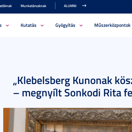
gatóknak
Munkatársaknak
ALUMNI
s
Kutatás
Gyógyítás
Műszerközpontok
„Klebelsberg Kunonak kö
– megnyílt Sonkodi Rita f