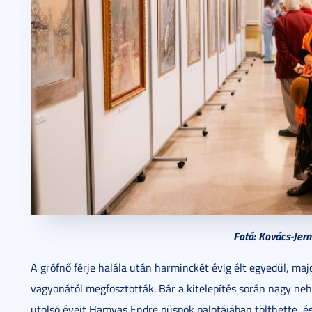
Fotó: Kovács-Jer
A grófnő férje halála után harminckét évig élt egyedül, maj
vagyonától megfosztották. Bár a kitelepítés során nagy neh
utolsó éveit Hamvas Endre püspök palotájában tölthette, és