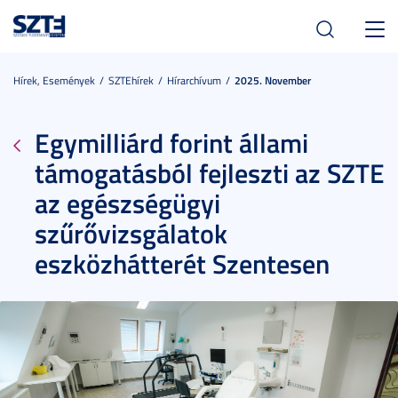
Toggl
navig
Hírek, Események
SZTEhírek
Hírarchívum
2025. November
Egymilliárd forint állami
támogatásból fejleszti az SZTE
az egészségügyi
szűrővizsgálatok
eszközhátterét Szentesen