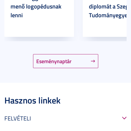
menő logopédusnak
diplomát a Szege
lenni
Tudományegyet
Eseménynaptár
Hasznos linkek
FELVÉTELI