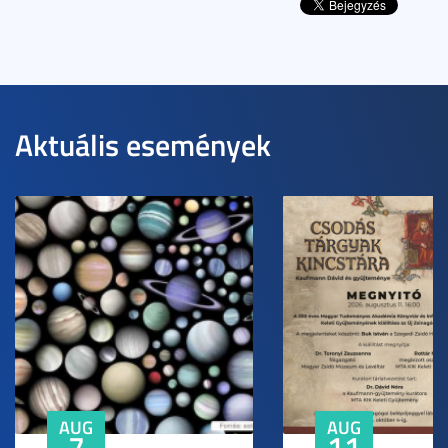
Aktuális események
AUG
AUG
7
11