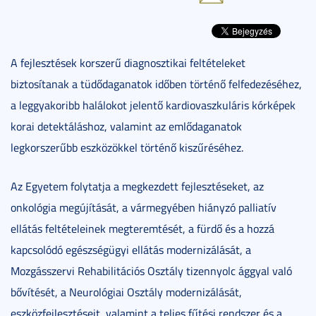
A fejlesztések korszerű diagnosztikai feltételeket
biztosítanak a tüdődaganatok időben történő felfedezéséhez,
a leggyakoribb halálokot jelentő kardiovaszkuláris kórképek
korai detektáláshoz, valamint az emlődaganatok
legkorszerűbb eszközökkel történő kiszűréséhez.
Az Egyetem folytatja a megkezdett fejlesztéseket, az
onkológia megújítását, a vármegyében hiányzó palliatív
ellátás feltételeinek megteremtését, a fürdő és a hozzá
kapcsolódó egészségügyi ellátás modernizálását, a
Mozgásszervi Rehabilitációs Osztály tizennyolc ággyal való
bővítését, a Neurológiai Osztály modernizálását,
eszközfejlesztéseit, valamint a teljes fűtési rendszer és a