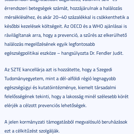
érrendszeri betegségek számát, hozzájárulnak a halálozás
mérsékléséhez, és akár 20–40 százalékkal is csökkenthetik a
későbbi kezelések költségeit. Az OECD és a WHO ajánlásai is
rávilágítanak arra, hogy a prevenció, a szűrés az elkerülhető
halálozás megelőzésének egyik legfontosabb
egészségpolitikai eszköze – hangsúlyozta Dr. Fendler Judit.
Az SZTE kancellárja azt is hozzátette, hogy a Szegedi
Tudományegyetem, mint a dél-alföldi régió legnagyobb
egészségügyi és kutatóintézménye, kiemelt társadalmi
felelősségének tekinti, hogy a lakosság minél szélesebb körét
elérjék a célzott prevenciós lehetőségek.
A jelen kormányzati támogatásból megvalósuló beruházások
ezt a célkitűzést szolgálják.