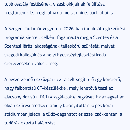
több osztály festésének, vizesblokkjainak felújítása
megtörténik és megújulnak a méltán híres park útjai is.
A Szegedi Tudományegyetem 2026-ban induló átfogó szűrési
programja kiemelt célként fogalmazta meg a Szentes és a
Szentesi Járás lakosságának teljeskörű szűrését, melyet
szegedi kollégák és a helyi Egészségfejlesztési Iroda
szervezésében valósít meg.
A beszerzendő eszközpark ezt a célt segíti elő egy korszerű,
nagy felbontású CT-készülékkel, mely lehetővé teszi az
alacsony dózisú (LDCT) vizsgálatok elvégzését. Ez az egyetlen
olyan szűrési módszer, amely bizonyítottan képes korai
stádiumban jelezni a tüdő-daganatot és ezzel csökkenteni a
tüdőrák okozta halálozást.