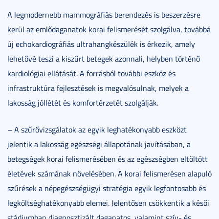
A legmodernebb mammográfiás berendezés is beszerzésre
kerül az emlődaganatok korai felismerését szolgálva, továbbá
új echokardiográfiás ultrahangkészülék is érkezik, amely
lehetővé teszi a kiszűrt betegek azonnali, helyben történő
kardiológiai ellátását. A forrásból további eszköz és
infrastruktúra fejlesztések is megvalósulnak, melyek a
lakosság jóllétét és komfortérzetét szolgálják.
– A szűrővizsgálatok az egyik leghatékonyabb eszközt
jelentik a lakosság egészségi állapotának javításában, a
betegségek korai felismerésében és az egészségben eltöltött
életévek számának növelésében. A korai felismerésen alapuló
szűrések a népegészségügyi stratégia egyik legfontosabb és
legköltséghatékonyabb elemei. Jelentősen csökkentik a késői
stádiumban diagnosztizált daganatos, valamint szív- és