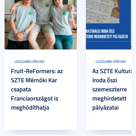
LEGÚJABB HÍREINK
LEGÚJABB HÍREINK
Fruit-ReFormers: az
Az SZTE Kulturál
SZTE Mérnöki Kar
Iroda őszi
csapata
szemeszterre
Franciaországot is
meghirdetett
meghódíthatja
pályázatai