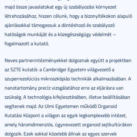
majd össze javaslatokat egy új szabályozási környezet
létrehozásához, hiszen célunk, hogy a bizonyítékokon alapuló
ajánlásokkal támogassuk a döntéshozó és szabályozó
hatóságok munkáját és a közegészségügy védelmét –
fogalmazott a kutató.
Neves partnerintézményekkel dolgoznak együtt a projektben
az SZTE kutatói: a Cambridgei Egyetem világvezető a
szuperrezolúciús mikroszkópiás technikák alkalmazásában. A
nanotartomány precíz vizsgálatához erre az eljárásra van
szükség. A technológia kifejlesztésében, illetve beállításában
segítenek majd. Az Ulmi Egyetemen működő Organoid
Kutatási Központ a világon az egyik legkomplexebb intézet,
amely háromdimenziós, úgynevezett organoid sejtkultúrákon
dolgozik. Ezek sokkal közelebb állnak az egyes szervek