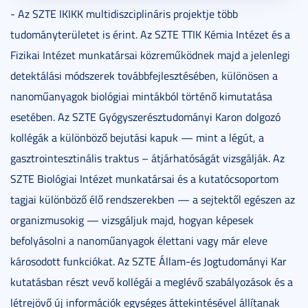
- Az SZTE IKIKK multidiszciplináris projektje több
tudományterületet is érint. Az SZTE TTIK Kémia Intézet és a
Fizikai Intézet munkatársai közreműködnek majd a jelenlegi
detektálási módszerek továbbfejlesztésében, különösen a
nanoműanyagok biológiai mintákból történő kimutatása
esetében. Az SZTE Gyógyszerésztudományi Karon dolgozó
kollégák a különböző bejutási kapuk — mint a légút, a
gasztrointesztinális traktus – átjárhatóságát vizsgálják. Az
SZTE Biológiai Intézet munkatársai és a kutatócsoportom
tagjai különböző élő rendszerekben — a sejtektől egészen az
organizmusokig — vizsgáljuk majd, hogyan képesek
befolyásolni a nanoműanyagok élettani vagy már eleve
károsodott funkciókat. Az SZTE Állam-és Jogtudományi Kar
kutatásban részt vevő kollégái a meglévő szabályozások és a
létrejövő új információk egységes áttekintésével állítanak