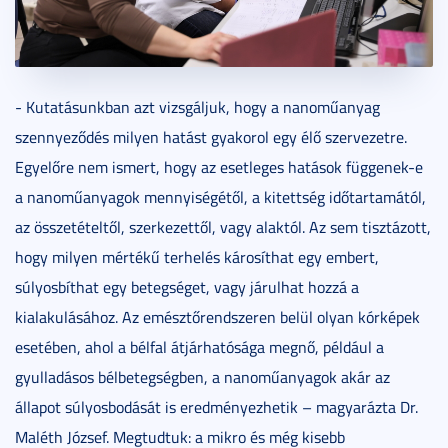
- Kutatásunkban azt vizsgáljuk, hogy a nanoműanyag
szennyeződés milyen hatást gyakorol egy élő szervezetre.
Egyelőre nem ismert, hogy az esetleges hatások függenek-e
a nanoműanyagok mennyiségétől, a kitettség időtartamától,
az összetételtől, szerkezettől, vagy alaktól. Az sem tisztázott,
hogy milyen mértékű terhelés károsíthat egy embert,
súlyosbíthat egy betegséget, vagy járulhat hozzá a
kialakulásához. Az emésztőrendszeren belül olyan kórképek
esetében, ahol a bélfal átjárhatósága megnő, például a
gyulladásos bélbetegségben, a nanoműanyagok akár az
állapot súlyosbodását is eredményezhetik – magyarázta Dr.
Maléth József. Megtudtuk: a mikro és még kisebb