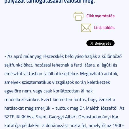
pályázat támogatásával valósul meg.
Cikk nyomtatás
Link küldés
- Az apró műanyag részecskék befolyásolhatják a különböző
sejtfunkciókat, hatással lehetnek a fertilitásra, a légúti és
emésztőtraktusban található sejtekre. Megbízható adatok,
amelyek szisztematikus vizsgálatok során keletkeztek
egyelőre nem, vagy csak korlátozottan állnak
rendelkezésünkre. Ezért kiemelten fontos, hogy ezeket a
hatásokat megismerjük – tudtuk meg Dr. Maléth Józseftől. Az
SZTE IKIKK és a Szent-Györgyi Albert Orvostudományi Kar
kutatója példaként a dohányzást hozta fel, amelyről az 1900-