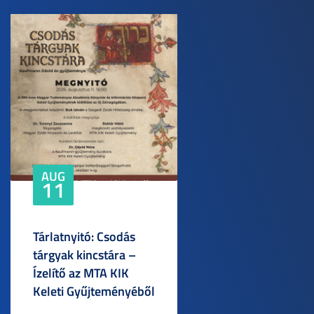
AUG
11
Tárlatnyitó: Csodás
tárgyak kincstára –
Ízelítő az MTA KIK
Keleti Gyűjteményéből