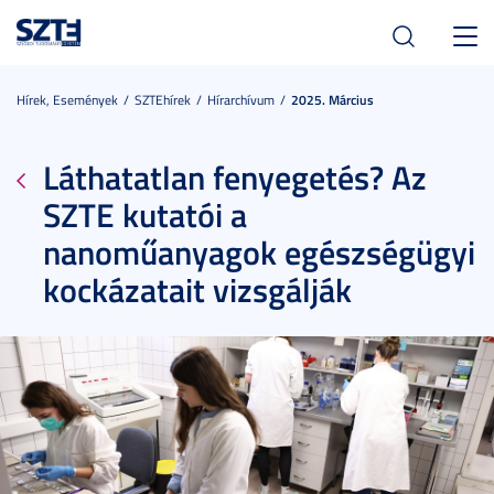
Toggl
navig
Hírek, Események
SZTEhírek
Hírarchívum
2025. Március
Láthatatlan fenyegetés? Az
SZTE kutatói a
nanoműanyagok egészségügyi
kockázatait vizsgálják