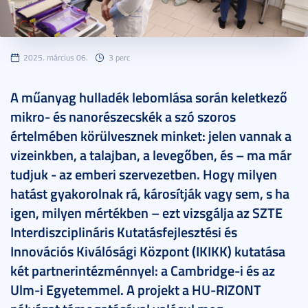
2025. március 06.
3 perc
A műanyag hulladék lebomlása során keletkező
mikro- és nanorészecskék a szó szoros
értelmében körülvesznek minket: jelen vannak a
vizeinkben, a talajban, a levegőben, és – ma már
tudjuk - az emberi szervezetben. Hogy milyen
hatást gyakorolnak rá, károsítják vagy sem, s ha
igen, milyen mértékben – ezt vizsgálja az SZTE
Interdiszciplináris Kutatásfejlesztési és
Innovációs Kiválósági Központ (IKIKK) kutatása
két partnerintézménnyel: a Cambridge-i és az
Ulm-i Egyetemmel. A projekt a HU-RIZONT