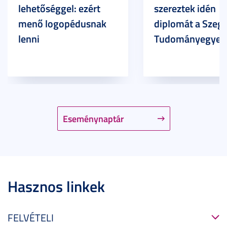
lehetőséggel: ezért
szereztek idén
menő logopédusnak
diplomát a Szege
lenni
Tudományegyet
Eseménynaptár
Hasznos linkek
FELVÉTELI