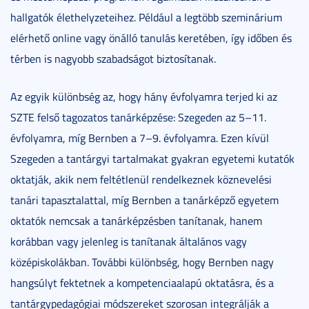
hallgatók élethelyzeteihez. Például a legtöbb szeminárium
elérhető online vagy önálló tanulás keretében, így időben és
térben is nagyobb szabadságot biztosítanak.
Az egyik különbség az, hogy hány évfolyamra terjed ki az
SZTE felső tagozatos tanárképzése: Szegeden az 5–11.
évfolyamra, míg Bernben a 7–9. évfolyamra. Ezen kívül
Szegeden a tantárgyi tartalmakat gyakran egyetemi kutatók
oktatják, akik nem feltétlenül rendelkeznek köznevelési
tanári tapasztalattal, míg Bernben a tanárképző egyetem
oktatók nemcsak a tanárképzésben tanítanak, hanem
korábban vagy jelenleg is tanítanak általános vagy
középiskolákban. További különbség, hogy Bernben nagy
hangsúlyt fektetnek a kompetenciaalapú oktatásra, és a
tantárgypedagógiai módszereket szorosan integrálják a