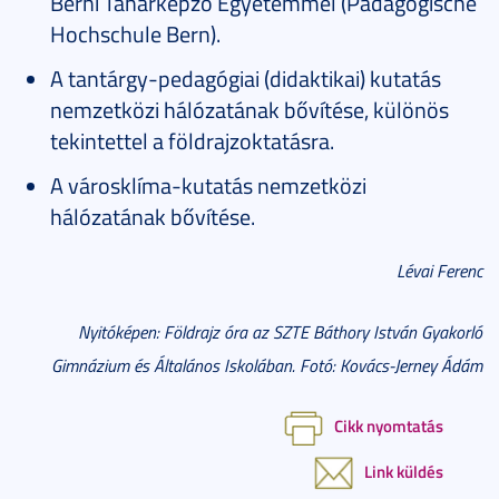
Berni Tanárképző Egyetemmel (Pädagogische
Hochschule Bern).
A tantárgy-pedagógiai (didaktikai) kutatás
nemzetközi hálózatának bővítése, különös
tekintettel a földrajzoktatásra.
A városklíma-kutatás nemzetközi
hálózatának bővítése.
Lévai Ferenc
Nyitóképen: Földrajz óra az SZTE Báthory István Gyakorló
Gimnázium és Általános Iskolában. Fotó: Kovács-Jerney Ádám
Cikk nyomtatás
Link küldés