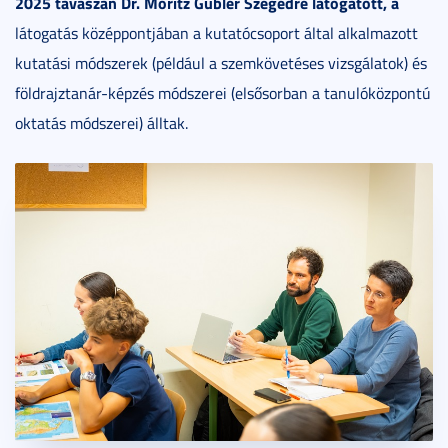
2025 tavaszán Dr. Moritz Gubler Szegedre látogatott, a
látogatás középpontjában a kutatócsoport által alkalmazott
kutatási módszerek (például a szemkövetéses vizsgálatok) és
földrajztanár-képzés módszerei (elsősorban a tanulóközpontú
oktatás módszerei) álltak.