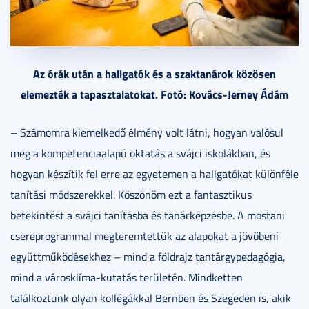
Az órák után a hallgatók és a szaktanárok közösen
elemezték a tapasztalatokat. Fotó: Kovács-Jerney Ádám
– Számomra kiemelkedő élmény volt látni, hogyan valósul
meg a kompetenciaalapú oktatás a svájci iskolákban, és
hogyan készítik fel erre az egyetemen a hallgatókat különféle
tanítási módszerekkel. Köszönöm ezt a fantasztikus
betekintést a svájci tanításba és tanárképzésbe. A mostani
csereprogrammal megteremtettük az alapokat a jövőbeni
együttműködésekhez – mind a földrajz tantárgypedagógia,
mind a városklíma-kutatás területén. Mindketten
találkoztunk olyan kollégákkal Bernben és Szegeden is, akik