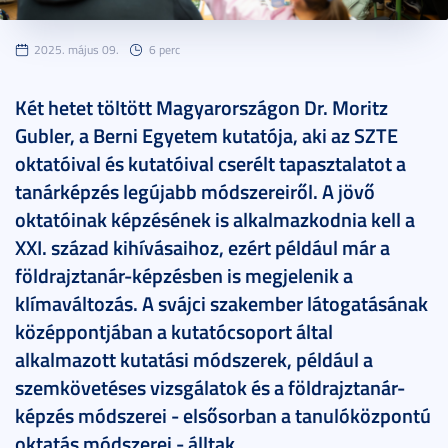
2025. május 09.
6 perc
Két hetet töltött Magyarországon Dr. Moritz
Gubler, a Berni Egyetem kutatója, aki az SZTE
oktatóival és kutatóival cserélt tapasztalatot a
tanárképzés legújabb módszereiről. A jövő
oktatóinak képzésének is alkalmazkodnia kell a
XXI. század kihívásaihoz, ezért például már a
földrajztanár-képzésben is megjelenik a
klímaváltozás. A svájci szakember látogatásának
középpontjában a kutatócsoport által
alkalmazott kutatási módszerek, például a
szemkövetéses vizsgálatok és a földrajztanár-
képzés módszerei - elsősorban a tanulóközpontú
oktatás módszerei - álltak.