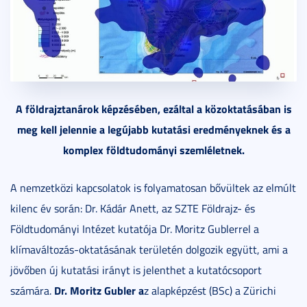
A földrajztanárok képzésében, ezáltal a közoktatásában is
meg kell jelennie a legújabb kutatási eredményeknek és a
komplex földtudományi szemléletnek.
A nemzetközi kapcsolatok is folyamatosan bővültek az elmúlt
kilenc év során: Dr. Kádár Anett, az SZTE Földrajz- és
Földtudományi Intézet kutatója Dr. Moritz Gublerrel a
klímaváltozás-oktatásának területén dolgozik együtt, ami a
jövőben új kutatási irányt is jelenthet a kutatócsoport
Dr. Moritz Gubler a
számára.
z alapképzést (BSc) a Zürichi