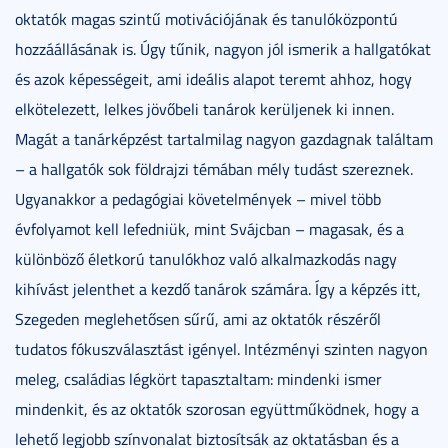
oktatók magas szintű motivációjának és tanulóközpontú
hozzáállásának is. Úgy tűnik, nagyon jól ismerik a hallgatókat
és azok képességeit, ami ideális alapot teremt ahhoz, hogy
elkötelezett, lelkes jövőbeli tanárok kerüljenek ki innen.
Magát a tanárképzést tartalmilag nagyon gazdagnak találtam
– a hallgatók sok földrajzi témában mély tudást szereznek.
Ugyanakkor a pedagógiai követelmények – mivel több
évfolyamot kell lefedniük, mint Svájcban – magasak, és a
különböző életkorú tanulókhoz való alkalmazkodás nagy
kihívást jelenthet a kezdő tanárok számára. Így a képzés itt,
Szegeden meglehetősen sűrű, ami az oktatók részéről
tudatos fókuszválasztást igényel. Intézményi szinten nagyon
meleg, családias légkört tapasztaltam: mindenki ismer
mindenkit, és az oktatók szorosan együttműködnek, hogy a
lehető legjobb színvonalat biztosítsák az oktatásban és a