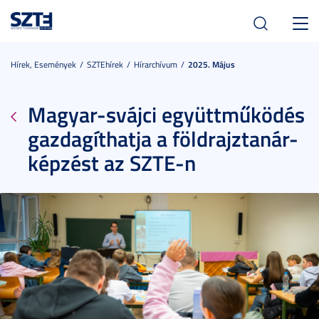
Toggl
navig
Hírek, Események
SZTEhírek
Hírarchívum
2025. Május
Magyar-svájci együttműködés
gazdagíthatja a földrajztanár-
képzést az SZTE-n