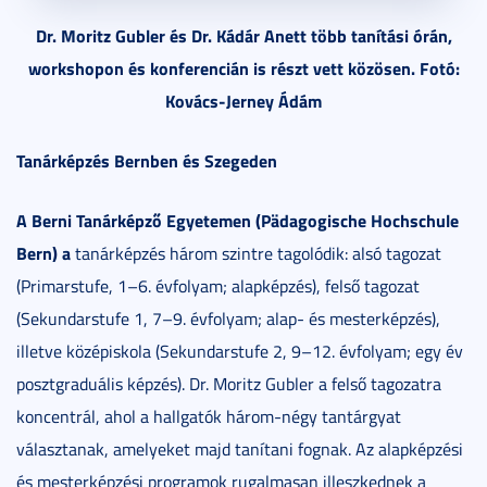
Dr. Moritz Gubler és Dr. Kádár Anett több tanítási órán,
workshopon és konferencián is részt vett közösen. Fotó:
Kovács-Jerney Ádám
Tanárképzés Bernben és Szegeden
A
Berni Tanárképző Egyetemen (Pädagogische Hochschule
Bern) a
tanárképzés három szintre tagolódik: alsó tagozat
(Primarstufe, 1–6. évfolyam; alapképzés), felső tagozat
(Sekundarstufe 1, 7–9. évfolyam; alap- és mesterképzés),
illetve középiskola (Sekundarstufe 2, 9–12. évfolyam; egy év
posztgraduális képzés). Dr. Moritz Gubler a felső tagozatra
koncentrál, ahol a hallgatók három-négy tantárgyat
választanak, amelyeket majd tanítani fognak. Az alapképzési
és mesterképzési programok rugalmasan illeszkednek a