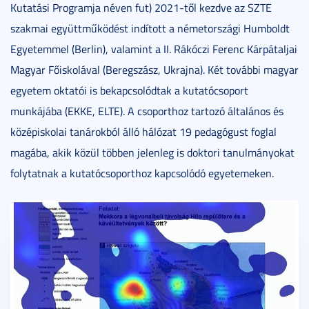
Kutatási Programja néven fut) 2021-től kezdve az SZTE
szakmai együttműködést indított a németországi Humboldt
Egyetemmel (Berlin), valamint a II. Rákóczi Ferenc Kárpátaljai
Magyar Főiskolával (Beregszász, Ukrajna). Két további magyar
egyetem oktatói is bekapcsolódtak a kutatócsoport
munkájába (EKKE, ELTE). A csoporthoz tartozó általános és
középiskolai tanárokból álló hálózat 19 pedagógust foglal
magába, akik közül többen jelenleg is doktori tanulmányokat
folytatnak a kutatócsoporthoz kapcsolódó egyetemeken.