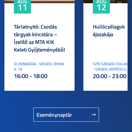
AUG
AUG
11
12
Tárlatnyitó: Csodás
Hullócsillagok
tárgyak kincstára –
éjszakája
Ízelítő az MTA KIK
Keleti Gyűjteményéből
ÚJ ZSINAGÓGA - SZEGED, JÓSIKA
SZTE SZEGEDI CSILLAGV
U. 10.
- SZEGED, KERTÉSZ U. 3.
16:00 - 18:00
20:00 - 23:00
Eseménynaptár