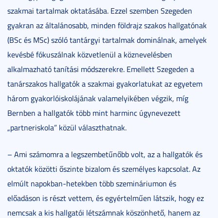
szakmai tartalmak oktatásába. Ezzel szemben Szegeden
gyakran az általánosabb, minden földrajz szakos hallgatónak
(BSc és MSc) szóló tantárgyi tartalmak dominálnak, amelyek
kevésbé fókuszálnak közvetlenül a köznevelésben
alkalmazható tanítási módszerekre. Emellett Szegeden a
tanárszakos hallgatók a szakmai gyakorlatukat az egyetem
három gyakorlóiskolájának valamelyikében végzik, míg
Bernben a hallgatók több mint harminc úgynevezett
„partneriskola” közül választhatnak.
– Ami számomra a legszembetűnőbb volt, az a hallgatók és
oktatók közötti őszinte bizalom és személyes kapcsolat. Az
elmúlt napokban-hetekben több szemináriumon és
előadáson is részt vettem, és egyértelműen látszik, hogy ez
nemcsak a kis hallgatói létszámnak köszönhető, hanem az