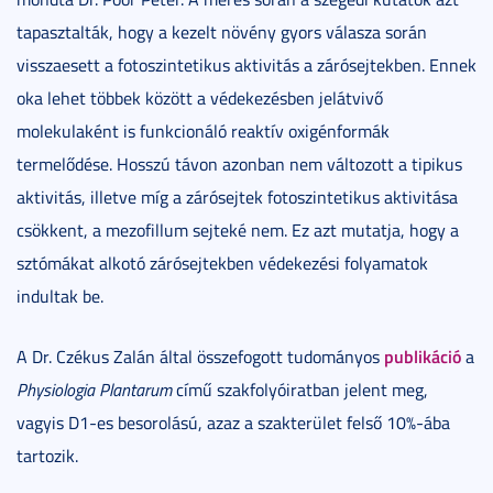
tapasztalták, hogy a kezelt növény gyors válasza során
visszaesett a fotoszintetikus aktivitás a zárósejtekben. Ennek
oka lehet többek között a védekezésben jelátvivő
molekulaként is funkcionáló reaktív oxigénformák
termelődése. Hosszú távon azonban nem változott a tipikus
aktivitás, illetve míg a zárósejtek fotoszintetikus aktivitása
csökkent, a mezofillum sejteké nem. Ez azt mutatja, hogy a
sztómákat alkotó zárósejtekben védekezési folyamatok
indultak be.
publikáció
A Dr. Czékus Zalán által összefogott tudományos
a
Physiologia Plantarum
című szakfolyóiratban jelent meg,
vagyis D1-es besorolású, azaz a szakterület felső 10%-ába
tartozik.