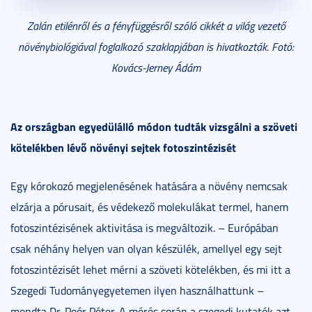
Zalán etilénről és a fényfüggésről szóló cikkét a világ vezető
növénybiológiával foglalkozó szaklapjában is hivatkozták. Fotó:
Kovács-Jerney Ádám
Az országban egyedülálló módon tudták vizsgálni a szöveti
kötelékben lévő növényi sejtek fotoszintézisét
Egy kórokozó megjelenésének hatására a növény nemcsak
elzárja a pórusait, és védekező molekulákat termel, hanem
fotoszintézisének aktivitása is megváltozik. – Európában
csak néhány helyen van olyan készülék, amellyel egy sejt
fotoszintézisét lehet mérni a szöveti kötelékben, és mi itt a
Szegedi Tudományegyetemen ilyen használhattunk –
mondta Dr. Poór Péter. A mérés során a szegedi kutatók azt