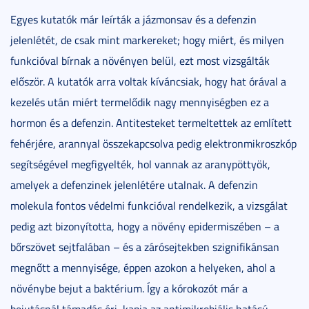
Egyes kutatók már leírták a jázmonsav és a defenzin
jelenlétét, de csak mint markereket; hogy miért, és milyen
funkcióval bírnak a növényen belül, ezt most vizsgálták
először. A kutatók arra voltak kíváncsiak, hogy hat órával a
kezelés után miért termelődik nagy mennyiségben ez a
hormon és a defenzin. Antitesteket termeltettek az említett
fehérjére, arannyal összekapcsolva pedig elektronmikroszkóp
segítségével megfigyelték, hol vannak az aranypöttyök,
amelyek a defenzinek jelenlétére utalnak. A defenzin
molekula fontos védelmi funkcióval rendelkezik, a vizsgálat
pedig azt bizonyította, hogy a növény epidermiszében – a
bőrszövet sejtfalában – és a zárósejtekben szignifikánsan
megnőtt a mennyisége, éppen azokon a helyeken, ahol a
növénybe bejut a baktérium. Így a kórokozót már a
bejutásnál támadás éri, kapja az antimikrobiális hatású