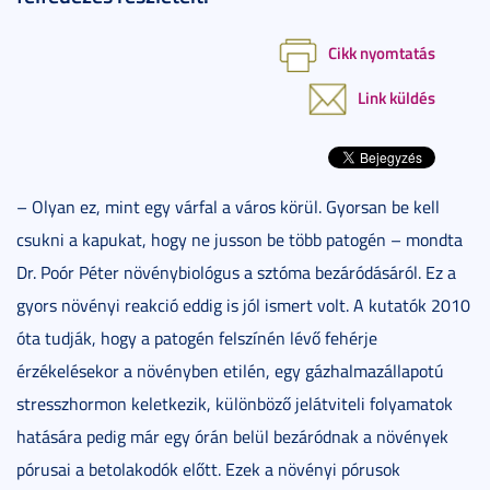
Cikk nyomtatás
Link küldés
– Olyan ez, mint egy várfal a város körül. Gyorsan be kell
csukni a kapukat, hogy ne jusson be több patogén – mondta
Dr. Poór Péter növénybiológus a sztóma bezáródásáról. Ez a
gyors növényi reakció eddig is jól ismert volt. A kutatók 2010
óta tudják, hogy a patogén felszínén lévő fehérje
érzékelésekor a növényben etilén, egy gázhalmazállapotú
stresszhormon keletkezik, különböző jelátviteli folyamatok
hatására pedig már egy órán belül bezáródnak a növények
pórusai a betolakodók előtt. Ezek a növényi pórusok