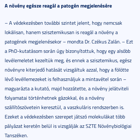
A növény egésze reagál a patogén megjelenésére
– A védekezésben további szintet jelent, hogy nemcsak
lokálisan, hanem szisztemikusan is reagál a növény a
patogének megjelenésekor – mondta Dr. Czékus Zalán. – Ezt
a PhD-kutatásom során úgy bizonyítottuk, hogy egy alsóbb
levélemeletet kezeltük meg, és ennek a szisztemikus, egész
növényre kiterjedő hatását vizsgáltuk azzal, hogy a fölötte
lévő levéllemezeket is felhasználjuk a mintavétel során –
magyarázta a kutató, majd hozzátette, a növény jelátviteli
folyamatai történhetnek gázokkal, és a növény
szállítószövetein keresztül, a vaszkuláris rendszerben is.
Ezeket a védekezésben szerepet játszó molekulákat több
pályázat keretén belül is vizsgálják az SZTE Növénybiológiai
Tanszéken.