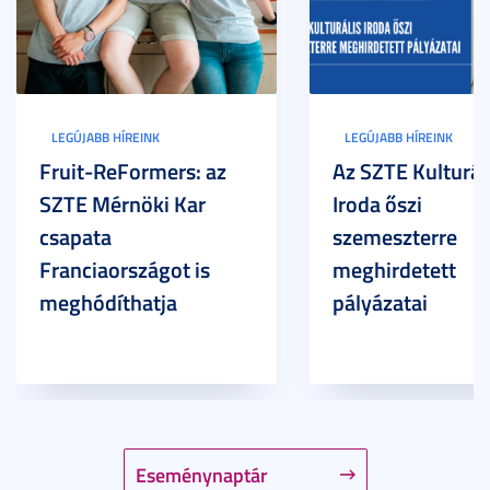
LEGÚJABB HÍREINK
LEGÚJABB HÍREINK
Fruit-ReFormers: az
Az SZTE Kulturál
SZTE Mérnöki Kar
Iroda őszi
csapata
szemeszterre
Franciaországot is
meghirdetett
meghódíthatja
pályázatai
Eseménynaptár