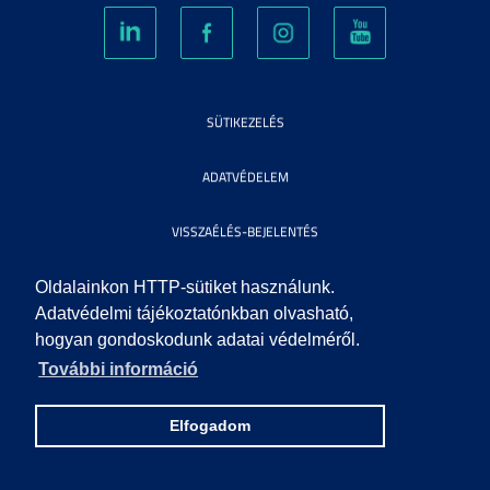
SÜTIKEZELÉS
ADATVÉDELEM
VISSZAÉLÉS-BEJELENTÉS
KÖZÉRDEKŰ ADATOK
Oldalainkon HTTP-sütiket használunk.
Adatvédelmi tájékoztatónkban olvasható,
hogyan gondoskodunk adatai védelméről.
IMPRESSZUM
További információ
SEGÍTSÉG
Elfogadom
© 2010 SZEGEDI TUDOMÁNYEGYETEM. MINDEN JOG FENNTARTVA.