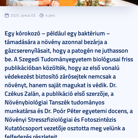
2025. június 03.
4 perc
Egy kórokozó – például egy baktérium –
támadására a növény azonnal bezárja a
gázcserenyílásait, hogy a patogén ne juthasson
be. A Szegedi Tudományegyetem biológusai friss
publikációban közölték, hogy az első vonalú
védekezést biztosító zárósejtek nemcsak a
növényt, hanem saját magukat is védik. Dr.
Czékus Zalán, a publikáció első szerzője, a
Növénybiológiai Tanszék tudományos
munkatársa és Dr. Poór Péter egyetemi docens, a
Növényi Stresszfiziológiai és Fotoszintézis
Kutatócsoport vezetője osztotta meg velünk a
felfedezés részleteit.