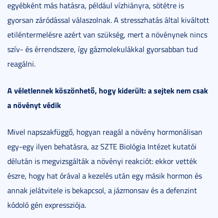
egyébként más hatásra, például vízhiányra, sötétre is
gyorsan záródással válaszolnak. A stresszhatás által kiváltott
etiléntermelésre azért van szükség, mert a növénynek nincs
szív- és érrendszere, így gázmolekulákkal gyorsabban tud
reagálni.
A véletlennek köszönhető, hogy kiderült: a sejtek nem csak
a növényt védik
Mivel napszakfüggő, hogyan reagál a növény hormonálisan
egy-egy ilyen behatásra, az SZTE Biológia Intézet kutatói
délután is megvizsgálták a növényi reakciót: ekkor vették
észre, hogy hat órával a kezelés után egy másik hormon és
annak jelátvitele is bekapcsol, a jázmonsav és a defenzint
kódoló gén expressziója.