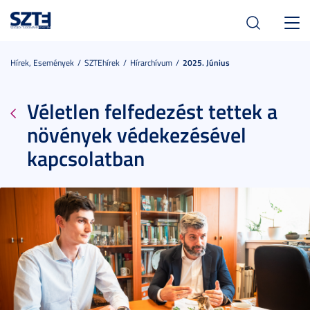
Toggl
navig
Hírek, Események
SZTEhírek
Hírarchívum
2025. Június
Véletlen felfedezést tettek a
növények védekezésével
kapcsolatban