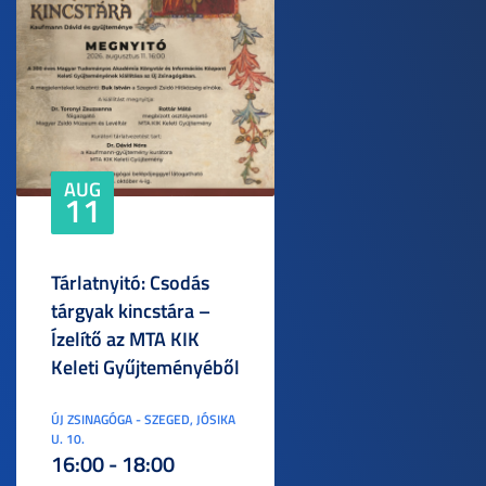
AUG
11
Tárlatnyitó: Csodás
tárgyak kincstára –
Ízelítő az MTA KIK
Keleti Gyűjteményéből
ÚJ ZSINAGÓGA - SZEGED, JÓSIKA
U. 10.
16:00 - 18:00