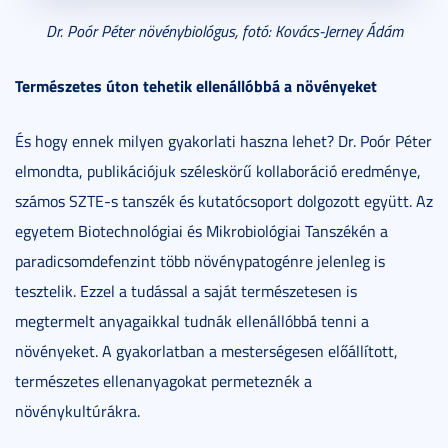
Dr. Poór Péter növénybiológus, fotó: Kovács-Jerney Ádám
Természetes úton tehetik ellenállóbbá a növényeket
És hogy ennek milyen gyakorlati haszna lehet? Dr. Poór Péter
elmondta, publikációjuk széleskörű kollaboráció eredménye,
számos SZTE-s tanszék és kutatócsoport dolgozott együtt. Az
egyetem Biotechnológiai és Mikrobiológiai Tanszékén a
paradicsomdefenzint több növénypatogénre jelenleg is
tesztelik. Ezzel a tudással a saját természetesen is
megtermelt anyagaikkal tudnák ellenállóbbá tenni a
növényeket. A gyakorlatban a mesterségesen előállított,
természetes ellenanyagokat permeteznék a
növénykultúrákra.