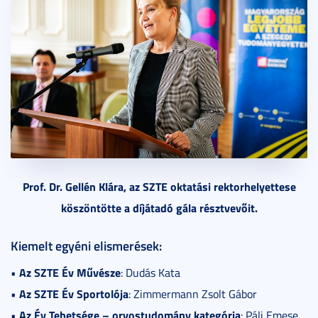
Prof. Dr. Gellén Klára, az SZTE oktatási rektorhelyettese
köszöntötte a díjátadó gála résztvevőit.
Kiemelt egyéni elismerések:
Az SZTE Év Művésze
•
: Dudás Kata
Az SZTE Év Sportolója
•
: Zimmermann Zsolt Gábor
Az Év Tehetsége – orvostudomány kategória
•
: Páli Emese