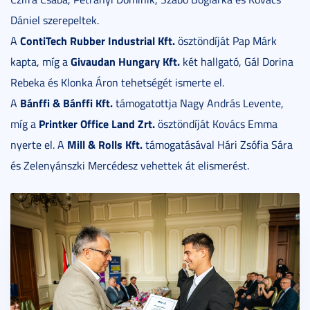
Dániel szerepeltek.
ContiTech Rubber Industrial Kft.
A
ösztöndíját Pap Márk
Givaudan Hungary Kft.
kapta, míg a
két hallgató, Gál Dorina
Rebeka és Klonka Áron tehetségét ismerte el.
Bánffi & Bánffi Kft.
A
támogatottja Nagy András Levente,
Printker Office Land Zrt.
míg a
ösztöndíját Kovács Emma
Mill & Rolls Kft.
nyerte el. A
támogatásával Hári Zsófia Sára
és Zelenyánszki Mercédesz vehettek át elismerést.