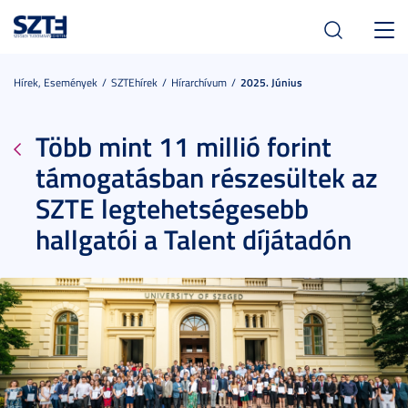
Toggl
navig
Hírek, Események
SZTEhírek
Hírarchívum
2025. Június
Több mint 11 millió forint
támogatásban részesültek az
SZTE legtehetségesebb
hallgatói a Talent díjátadón