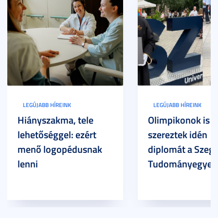
LEGÚJABB HÍREINK
LEGÚJABB HÍREINK
Hiányszakma, tele
Olimpikonok is
lehetőséggel: ezért
szereztek idén
menő logopédusnak
diplomát a Szege
lenni
Tudományegyet