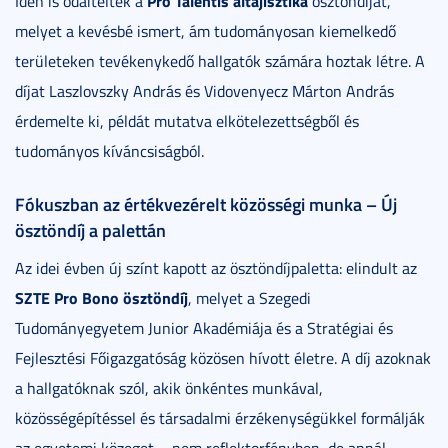
Pro Talentis altajisztika
Idén is odaítélték a
ösztöndíjat,
melyet a kevésbé ismert, ám tudományosan kiemelkedő
területeken tevékenykedő hallgatók számára hoztak létre. A
díjat Laszlovszky András és Vidovenyecz Márton András
érdemelte ki, példát mutatva elkötelezettségből és
tudományos kíváncsiságból.
Fókuszban az értékvezérelt közösségi munka – Új
ösztöndíj a palettán
Az idei évben új színt kapott az ösztöndíjpaletta: elindult az
SZTE Pro Bono ösztöndíj
, melyet a Szegedi
Tudományegyetem Junior Akadémiája és a Stratégiai és
Fejlesztési Főigazgatóság közösen hívott életre. A díj azoknak
a hallgatóknak szól, akik önkéntes munkával,
közösségépítéssel és társadalmi érzékenységükkel formálják
az egyetemi közeget – nem reflektorfényben, de annál