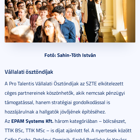
Fotó: Sahin-Tóth István
Vállalati ösztöndíjak
A Pro Talentis Vállalati Ösztöndíjak az SZTE elkötelezett
céges partnereinek köszönhetők, akik nemcsak pénzügyi
támogatással, hanem stratégiai gondolkodással is
hozzájárulnak a hallgatók jövőjének építéséhez.
EPAM Systems Kft.
Az
három kategóriában – bölcsészet,
TTIK BSc, TTIK MSc – is díjat ajánlott fel. A nyertesek között
Czifra Csaba, Petrányi Dominik, Szabó Boglárka és Kovács