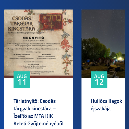
AUG
AUG
11
12
Tárlatnyitó: Csodás
Hullócsillagok
tárgyak kincstára –
éjszakája
Ízelítő az MTA KIK
Keleti Gyűjteményéből