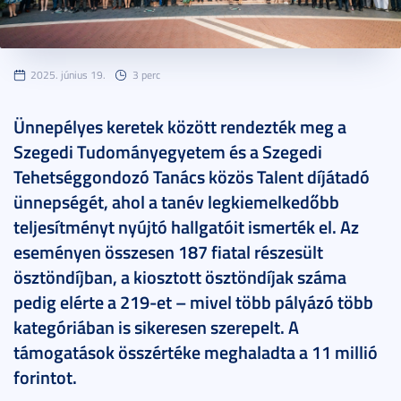
2025. június 19.
3 perc
Ünnepélyes keretek között rendezték meg a
Szegedi Tudományegyetem és a Szegedi
Tehetséggondozó Tanács közös Talent díjátadó
ünnepségét, ahol a tanév legkiemelkedőbb
teljesítményt nyújtó hallgatóit ismerték el. Az
eseményen összesen 187 fiatal részesült
ösztöndíjban, a kiosztott ösztöndíjak száma
pedig elérte a 219-et – mivel több pályázó több
kategóriában is sikeresen szerepelt. A
támogatások összértéke meghaladta a 11 millió
forintot.