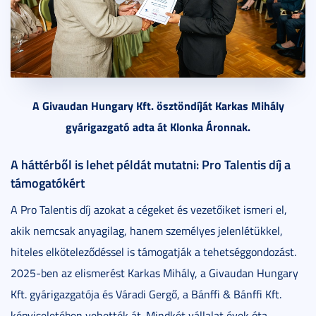
A Givaudan Hungary Kft. ösztöndíját Karkas Mihály
gyárigazgató adta át Klonka Áronnak.
A háttérből is lehet példát mutatni: Pro Talentis díj a
támogatókért
A Pro Talentis díj azokat a cégeket és vezetőiket ismeri el,
akik nemcsak anyagilag, hanem személyes jelenlétükkel,
hiteles elköteleződéssel is támogatják a tehetséggondozást.
2025-ben az elismerést Karkas Mihály, a Givaudan Hungary
Kft. gyárigazgatója és Váradi Gergő, a Bánffi & Bánffi Kft.
képviseletében vehették át. Mindkét vállalat évek óta