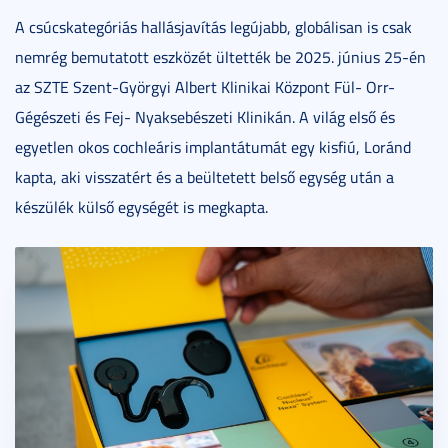
A csúcskategóriás hallásjavítás legújabb, globálisan is csak
nemrég bemutatott eszközét ültették be 2025. június 25-én
az SZTE Szent-Györgyi Albert Klinikai Központ Fül- Orr-
Gégészeti és Fej- Nyaksebészeti Klinikán. A világ első és
egyetlen okos cochleáris implantátumát egy kisfiú, Loránd
kapta, aki visszatért és a beültetett belső egység után a
készülék külső egységét is megkapta.