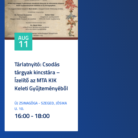
AUG
11
Tárlatnyitó: Csodás
tárgyak kincstára –
Ízelítő az MTA KIK
Keleti Gyűjteményéből
ÚJ ZSINAGÓGA - SZEGED, JÓSIKA
U. 10.
16:00 - 18:00