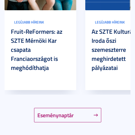
LEGÚJABB HÍREINK
LEGÚJABB HÍREINK
Fruit-ReFormers: az
Az SZTE Kulturál
SZTE Mérnöki Kar
Iroda őszi
csapata
szemeszterre
Franciaországot is
meghirdetett
meghódíthatja
pályázatai
Eseménynaptár