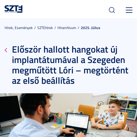
Toggl
navig
Hírek, Események
SZTEhírek
Hírarchívum
2025. Július
Először hallott hangokat új
implantátumával a Szegeden
megműtött Lóri – megtörtént
az első beállítás