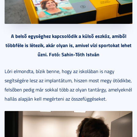
A belső egységhez kapcsolódik a külső eszköz, amiből
többféle is létezik, akár olyan is, amivel vízi sportokat lehet
űzni. Fotó: Sahin-Tóth István
Lóri elmondta, bízik benne, hogy az iskolában is nagy
segítségére lesz az implantátum, hiszen most megy ötödikbe,
felsőben pedig már sokkal több az olyan tantárgy, amelyeknél
hallás alapján kell megérteni az összefüggéseket.