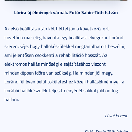
Lórira új élmények várnak. Fotó: Sahin-Tóth István
Az első beállítás után két héttel jön a következő, ezt
követően már elég havonta egy beállítást elvégezni. Loránd
szerencséje, hogy hallókészülékkel megtanulhatott beszélni,
ami jelentősen csökkenti a rehabilitáció hosszát. Az
elektromos hallás minőségi elsajátításához viszont
mindenképpen időre van szükség. Ha minden jól megy,
Loránd fél éven belül tökéleteshez közeli hallásélménnyel, a
korábbi hallókészülék teljesítményénél sokkal jobban fog
hallani.
Lévai Ferenc
Fotó: Sahin-Tóth István