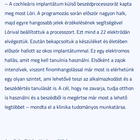
– A cochleáris implantátum külső beszédprocesszorát kapta
meg most Lóri. A programozás során először nagyon halk,
majd egyre hangosabb jelek érzékelésének segítségével
Lórival beállítottuk a processzort. Ezt mind a 22 elektródán
elvégeztük. Ezután bekapcsoltuk a készüléket és életében
először hallott az okos implantátummal. Ez egy elektromos
hallás, amit meg kell tanulnia használni. Elsőként a zajok
intenzívek, viszont finomhangolással már most is elérhetünk
egy olyan szintet, ami lehetővé teszi az alkalmazkodást és a
beszédértés tanulását is. A cél, hogy ne zavarja, tudja otthon
is használni és a beszédből is megértse már most a lehető
legtöbbet – mondta el a klinika tudományos munkatársa.