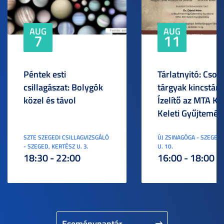
AUG
AUG
7
11
Péntek esti
Tárlatnyitó: Csod
csillagászat: Bolygók
tárgyak kincstára
közel és távol
Ízelítő az MTA KI
Keleti Gyűjtemén
SZTE SZEGEDI CSILLAGVIZSGÁLÓ
ÚJ ZSINAGÓGA - SZEGED,
- SZEGED, KERTÉSZ U. 3.
U. 10.
18:30 - 22:00
16:00 - 18:00
Eseménynaptár