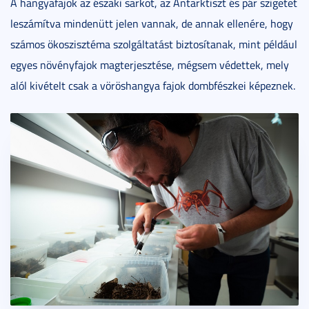
A hangyafajok az északi sarkot, az Antarktiszt és pár szigetet
leszámítva mindenütt jelen vannak, de annak ellenére, hogy
számos ökoszisztéma szolgáltatást biztosítanak, mint például
egyes növényfajok magterjesztése, mégsem védettek, mely
alól kivételt csak a vöröshangya fajok dombfészkei képeznek.