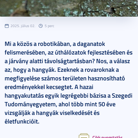
2025. július 02.
5 perc
Mi a közös a robotikában, a daganatok
felismerésében, az úthálózatok fejlesztésében és
a járvány alatti távolságtartásban? Nos, a válasz
az, hogy a hangyák. Ezeknek a rovaroknak a
megfigyelése számos területen hasznosítható
eredményekkel kecsegtet. A hazai
hangyakutatás egyik legrégebbi bázisa a Szegedi
Tudományegyetem, ahol több mint 50 éve
vizsgálják a hangyák viselkedését és
életfunkcióit.
Cikk nyomtatás