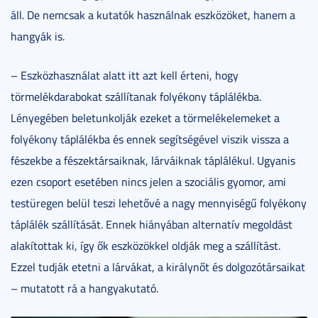
áll. De nemcsak a kutatók használnak eszközöket, hanem a
hangyák is.
– Eszközhasználat alatt itt azt kell érteni, hogy
törmelékdarabokat szállítanak folyékony táplálékba.
Lényegében beletunkolják ezeket a törmelékelemeket a
folyékony táplálékba és ennek segítségével viszik vissza a
fészekbe a fészektársaiknak, lárváiknak táplálékul. Ugyanis
ezen csoport esetében nincs jelen a szociális gyomor, ami
testüregen belül teszi lehetővé a nagy mennyiségű folyékony
táplálék szállítását. Ennek hiányában alternatív megoldást
alakítottak ki, így ők eszközökkel oldják meg a szállítást.
Ezzel tudják etetni a lárvákat, a királynőt és dolgozótársaikat
– mutatott rá a hangyakutató.