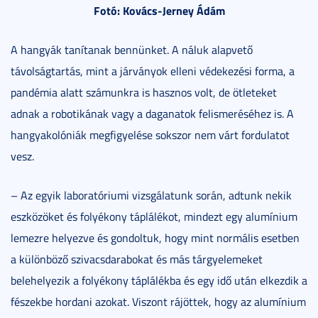
Fotó: Kovács-Jerney Ádám
A hangyák tanítanak bennünket. A náluk alapvető
távolságtartás, mint a járványok elleni védekezési forma, a
pandémia alatt számunkra is hasznos volt, de ötleteket
adnak a robotikának vagy a daganatok felismeréséhez is. A
hangyakolóniák megfigyelése sokszor nem várt fordulatot
vesz.
– Az egyik laboratóriumi vizsgálatunk során, adtunk nekik
eszközöket és folyékony táplálékot, mindezt egy alumínium
lemezre helyezve és gondoltuk, hogy mint normális esetben
a különböző szivacsdarabokat és más tárgyelemeket
belehelyezik a folyékony táplálékba és egy idő után elkezdik a
fészekbe hordani azokat. Viszont rájöttek, hogy az alumínium