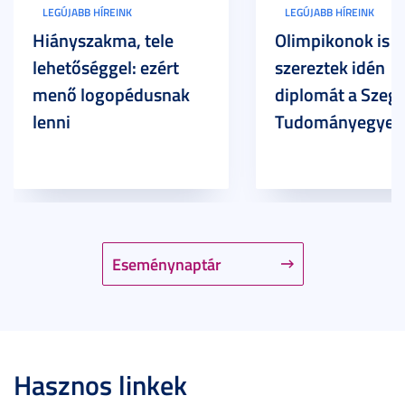
LEGÚJABB HÍREINK
LEGÚJABB HÍREINK
Hiányszakma, tele
Olimpikonok is
lehetőséggel: ezért
szereztek idén
menő logopédusnak
diplomát a Szege
lenni
Tudományegyet
Eseménynaptár
Hasznos linkek