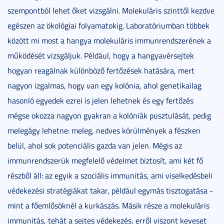
szempontból lehet őket vizsgálni. Molekuláris szinttől kezdve
egészen az ökológiai folyamatokig. Laboratóriumban többek
között mi most a hangya molekuláris immunrendszerének a
működését vizsgáljuk. Például, hogy a hangyavérsejtek
hogyan reagálnak különböző fertőzések hatására, mert
nagyon izgalmas, hogy van egy kolónia, ahol genetikailag
hasonló egyedek ezrei is jelen lehetnek és egy fertőzés
mégse okozza nagyon gyakran a kolóniák pusztulását, pedig
melegágy lehetne: meleg, nedves körülmények a fészken
belül, ahol sok potenciális gazda van jelen. Mégis az
immunrendszerük megfelelő védelmet biztosít, ami két fő
részből áll: az egyik a szociális immunitás, ami viselkedésbeli
védekezési stratégiákat takar, például egymás tisztogatása -
mint a főemlősöknél a kurkászás. Másik része a molekuláris
immunitás, tehát a sejtes védekezés, erről viszont keveset