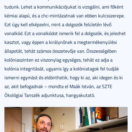
tudunk. Lehet a kommunikációjukat is vizsgálni, ami főként
kémiai alapú, és a chc-mintázatnak van ebben kulcsszerepe.
Ezt úgy kell elképzelni, mint a dolgozók felületén lévő
vonalkód. Ezt a vonalkódot ismerik fel a dolgozók, és jelezhet
kasztot, vagy éppen a királynőnek a megtermékenyülési
állapotát, tehát számos összetevője van. Összességében
kolóniaszinten ez viszonylag egységes, tehát ez adja a
kolónia integritását, ugyanis így a kolóniatagok fel tudják
ismerni egymást és eldönthetik, hogy ki az, aki idegen és ki
az, akit befogadnak – mondta el Maák István, az SZTE
Ökológiai Tanszék adjunktusa, hangyakutató.