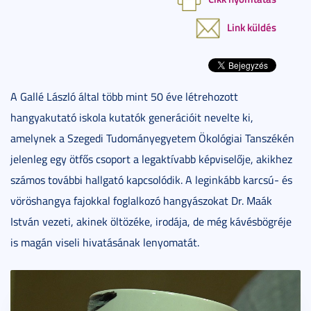
Link küldés
A Gallé László által több mint 50 éve létrehozott
hangyakutató iskola kutatók generációit nevelte ki,
amelynek a Szegedi Tudományegyetem Ökológiai Tanszékén
jelenleg egy ötfős csoport a legaktívabb képviselője, akikhez
számos további hallgató kapcsolódik. A leginkább karcsú- és
vöröshangya fajokkal foglalkozó hangyászokat Dr. Maák
István vezeti, akinek öltözéke, irodája, de még kávésbögréje
is magán viseli hivatásának lenyomatát.