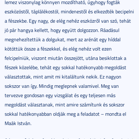
lemez viszonylag könnyen mozdítható, úgyhogy fogták
eszközöstől, táplálékostól, mindenestől és elkezdték becipelni
a fészekbe. Egy nagy, de elég nehéz eszközről van szó, tehát
jó pár hangya kellett, hogy együtt dolgozzon. Ráadásul
megnehezítettük a dolgukat, mert az arénát egy híddal
kötöttük össze a fészekkel, és elég nehéz volt ezen
felcipelniük, viszont miután összejött, utána besiklottak a
fészek közelébe, tehát egy sokkal hatékonyabb megoldást
választottak, mint amit mi kitaláltunk nekik. Ez nagyon
sokszor van így. Mindig meglepnek valamivel. Meg van
tervezve gondosan egy vizsgálat és egy teljesen más
megoldást választanak, mint amire számítunk és sokszor
sokkal hatékonyabban oldják meg a feladatot – mondta el
Maák István.