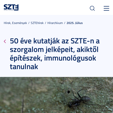
Toggl
navig
Hírek, Események
SZTEhírek
Hírarchívum
2025. Július
50 éve kutatják az SZTE-n a
szorgalom jelképeit, akiktől
építészek, immunológusok
tanulnak