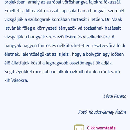
projektben, amely az európai vöröshangya fajokra fókuszál.
Emellett a klímaváltozással kapcsolatban a hangyák szerepét
vizsgálják a szúbogarak kordában tartását illetően. Dr. Maák
Istvánék főleg a környezeti tényezők változásának hatásait
vizsgálják a hangyák szerveződésére és viselkedésére. A
hangyák nagyon fontos és nélkülözhetetlen résztvevői a földi
életnek. Jelentőségüket az is jelzi, hogy a bolygón egy időben
élő állatfajok közül a legnagyobb össztömeget ők adják.
Segítségükkel mi is jobban alkalmazkodhatunk a ránk váró
kihívásokra.
Lévai Ferenc
Fotó: Kovács-Jerney Ádám
Cikk nyomtatás