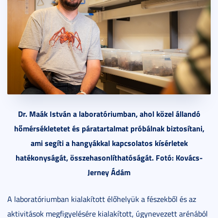
Dr. Maák István a laboratóriumban, ahol közel állandó
hőmérsékletetet és páratartalmat próbálnak biztosítani,
ami segíti a hangyákkal kapcsolatos kísérletek
hatékonyságát, összehasonlíthatóságát. Fotó: Kovács-
Jerney Ádám
A laboratóriumban kialakított élőhelyük a fészekből és az
aktivitások megfigyelésére kialakított, úgynevezett arénából