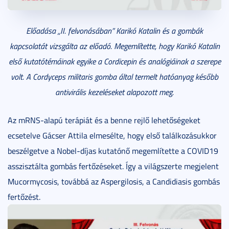
Előadása „II. felvonásában” Karikó Katalin és a gombák
kapcsolatát vizsgálta az előadó. Megemlítette, hogy Karikó Katalin
első kutatótémáinak egyike a Cordicepin és analógiáinak a szerepe
volt. A Cordyceps militaris gomba által termelt hatóanyag később
antivirális kezeléseket alapozott meg.
Az mRNS-alapú terápiát és a benne rejlő lehetőségeket
ecsetelve Gácser Attila elmesélte, hogy első találkozásukkor
beszélgetve a Nobel-díjas kutatónő megemlítette a COVID19
asszisztálta gombás fertőzéseket. Így a világszerte megjelent
Mucormycosis, továbbá az Aspergilosis, a Candidiasis gombás
fertőzést.