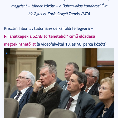
megjelent – többek között – a Balzan-díjas Kondorosi Éva
biológus is. Fotó: Szigeti Tamás /MTA
Krisztin Tibor „A tudomány dél-alföldi fellegvára –
Pillanatképek a SZAB történetéből” című előadása
megtekinthető itt
(a videofelvétel 13. és 40. perce között).