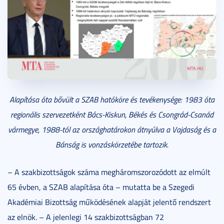
Alapítása óta bővült a SZAB hatóköre és tevékenysége: 1983 óta
regionális szervezetként Bács-Kiskun, Békés és Csongrád-Csanád
vármegye, 1988-tól az országhatárokon átnyúlva a Vajdaság és a
Bánság is vonzáskörzetébe tartozik.
– A szakbizottságok száma megháromszorozódott az elmúlt
65 évben, a SZAB alapítása óta – mutatta be a Szegedi
Akadémiai Bizottság működésének alapját jelentő rendszert
az elnök. – A jelenlegi 14 szakbizottságban 72