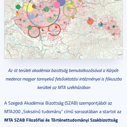
Az öt területi akadémiai bizottság bemutatkozásával a Kárpát-
medence magyar tannyelvű felsőoktatási intézményei is fókuszba
kerültek az MTA székházában
A Szegedi Akadémiai Bizottság (SZAB) szempontjából az
MTA200 „Sokszínű tudomány” című sorozatában a startot az
MTA SZAB Filozófiai és Történettudományi Szakbizottság