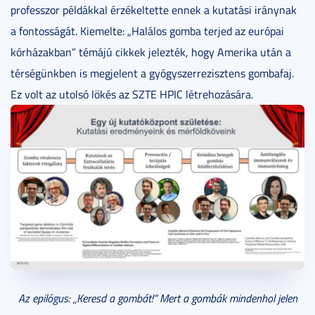
professzor példákkal érzékeltette ennek a kutatási iránynak
a fontosságát. Kiemelte: „Halálos gomba terjed az európai
kórházakban” témájú cikkek jelezték, hogy Amerika után a
térségünkben is megjelent a gyógyszerrezisztens gombafaj.
Ez volt az utolsó lökés az SZTE HPIC létrehozására.
Az epilógus: „Keresd a gombát!” Mert a gombák mindenhol jelen