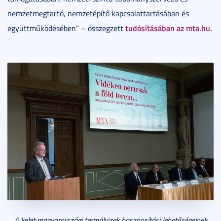
nemzetmegtartó, nemzetépítő kapcsolattartásában és
tudósításában az mta.hu.
együttműködésében” – összegzett
A kelet-magyarországi termálvizek hasznosítási lehetőségeinek