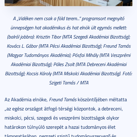
A „Vidéken nem csak a föld terem...” programsort megnyitó
ünnepségen hat akadémikus és hat elnök ült egymás mellett:
(balról jobbra): Krisztin Tibor (MTA Szegedi Akadémiai Bizottság);
Kovács L. Gábor (MTA Pécsi Akadémiai Bizottság); Freund Tamás
(Magyar Tudományos Akadémia); Pósfai Mihály (MTA Veszprémi
Akadémiai Bizottság); Páles Zsolt (MTA Debreceni Akadémiai
Bizottság); Kocsis Károly (MTA Miskolci Akadémiai Bizottság). Fotó:
Szigeti Tamás / MTA
Az Akadémia elnöke,
Freund Tamás
köszöntőjében méltatta
„az egész országot átfogó térségi központok, a debreceni,
miskolci, pécsi, szegedi és veszprémi bizottságok olykor
határokon túlnyúló szerepét a hazai tudományos élet
támogatásában, nemzeti szintű tudományszervező és