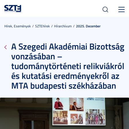
Toggl
navig
Hírek, Események
SZTEhírek
Hírarchívum
2025. December
A Szegedi Akadémiai Bizottság
vonzásában –
tudománytörténeti relikviákról
és kutatási eredményekről az
MTA budapesti székházában