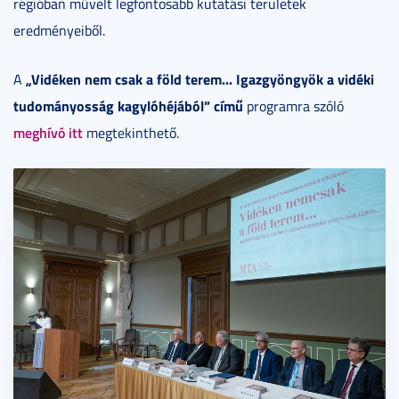
régióban művelt legfontosabb kutatási területek
eredményeiből.
„Vidéken nem csak a föld terem... Igazgyöngyök a vidéki
A
tudományosság kagylóhéjából” című
programra szóló
meghívó itt
megtekinthető.