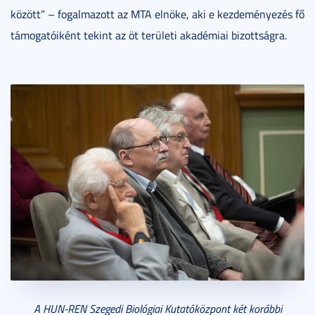
között” – fogalmazott az MTA elnöke, aki e kezdeményezés fő
támogatóiként tekint az öt területi akadémiai bizottságra.
A HUN-REN Szegedi Biológiai Kutatóközpont két korábbi