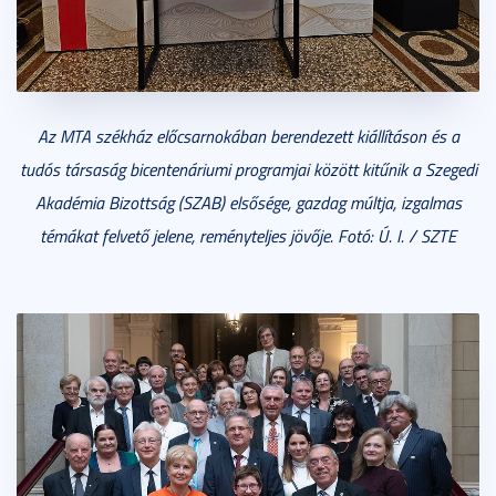
Az MTA székház előcsarnokában berendezett kiállításon és a
tudós társaság bicentenáriumi programjai között kitűnik a Szegedi
Akadémia Bizottság (SZAB) elsősége, gazdag múltja, izgalmas
témákat felvető jelene, reményteljes jövője. Fotó: Ú. I. / SZTE