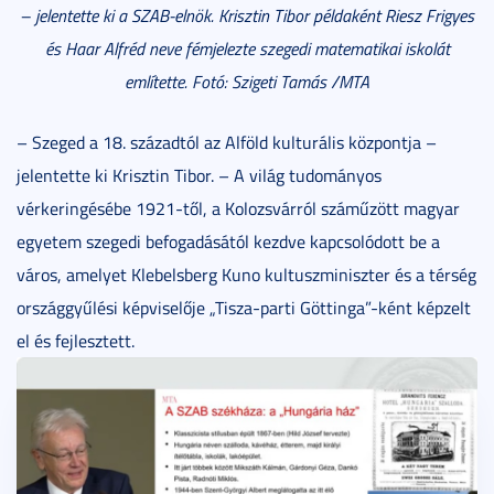
– jelentette ki a SZAB-elnök. Krisztin Tibor példaként Riesz Frigyes
és Haar Alfréd neve fémjelezte szegedi matematikai iskolát
említette. Fotó: Szigeti Tamás /MTA
– Szeged a 18. századtól az Alföld kulturális központja –
jelentette ki Krisztin Tibor. – A világ tudományos
vérkeringésébe 1921-től, a Kolozsvárról száműzött magyar
egyetem szegedi befogadásától kezdve kapcsolódott be a
város, amelyet Klebelsberg Kuno kultuszminiszter és a térség
országgyűlési képviselője „Tisza-parti Göttinga”-ként képzelt
el és fejlesztett.