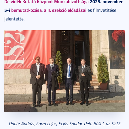
Délvidék Kutató Központ Munkabizottsága
2025. november
5-i
bemutatkozása
a II. szekció előadásai
,
és filmvetítése
jelentette.
Döbör András, Forró Lajos, Fejős Sándor, Pető Bálint, az SZTE