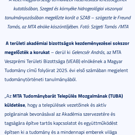
kutatásában, Szeged és környéke hidrogeológiai viszonyai
tanulmányozásában megelőzte korát a SZAB – szögezte le Freund
Tamás, az MTA elnöke köszöntőjében. Fotó: Szigeti Tamás /MTA
A területi akadémiai bizottságok kezdeményezései sokszor
megelőzték a korukat
– derül ki
Gelencsér András
, az MTA
Veszprémi Területi Bizottsága (VEAB) elnökének a Magyar
Tudomány című folyóirat 2025. évi első számában megjelent
tudománytörténeti tanulmányából.
MTA Tudománybarát Település Mozgalmának (TUBA)
„Az
küldetése
, hogy a települések vezetőinek és aktív
polgárainak bevonásával az Akadémia szervezetére és
tagságára építve tartós kapcsolatot és együttműködést
építsen ki a tudomány és a mindennapi emberek világa