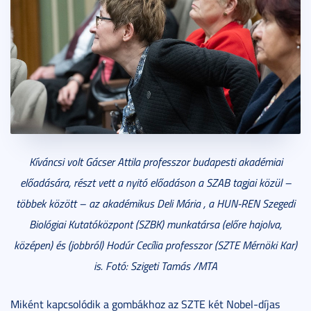
Kíváncsi volt Gácser Attila professzor budapesti akadémiai
előadására, részt vett a nyitó előadáson a SZAB tagjai közül –
többek között – az akadémikus Deli Mária , a HUN-REN Szegedi
Biológiai Kutatóközpont (SZBK) munkatársa (előre hajolva,
középen) és (jobbról) Hodúr Cecília professzor (SZTE Mérnöki Kar)
is. Fotó: Szigeti Tamás /MTA
Miként kapcsolódik a gombákhoz az SZTE két Nobel-díjas