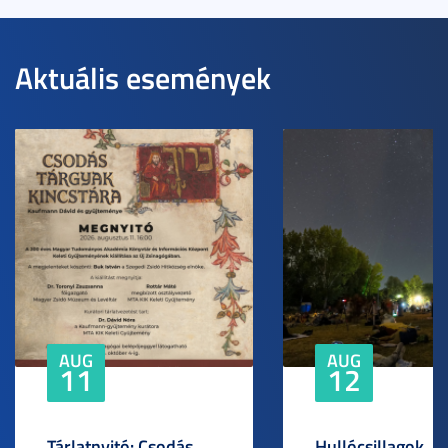
Aktuális események
AUG
AUG
11
12
Tárlatnyitó: Csodás
Hullócsillagok