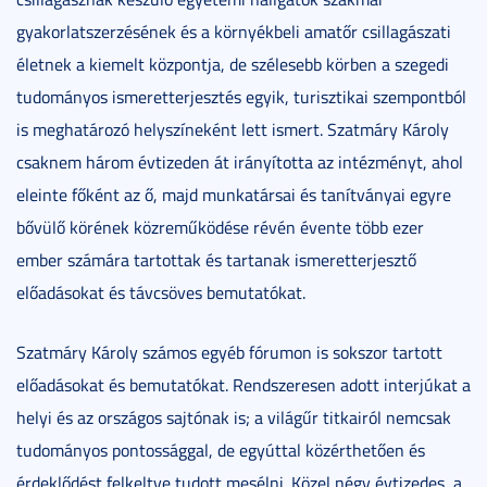
gyakorlatszerzésének és a környékbeli amatőr csillagászati
életnek a kiemelt központja, de szélesebb körben a szegedi
tudományos ismeretterjesztés egyik, turisztikai szempontból
is meghatározó helyszíneként lett ismert. Szatmáry Károly
csaknem három évtizeden át irányította az intézményt, ahol
eleinte főként az ő, majd munkatársai és tanítványai egyre
bővülő körének közreműködése révén évente több ezer
ember számára tartottak és tartanak ismeretterjesztő
előadásokat és távcsöves bemutatókat.
Szatmáry Károly számos egyéb fórumon is sokszor tartott
előadásokat és bemutatókat. Rendszeresen adott interjúkat a
helyi és az országos sajtónak is; a világűr titkairól nemcsak
tudományos pontossággal, de egyúttal közérthetően és
érdeklődést felkeltve tudott mesélni. Közel négy évtizedes, a