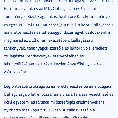
felelősként is. Több cikluson keresztül tagja volt az SZTE TTIK
Kari Tanácsának és az MTA Csillagászati és Űrfizikai
Tudományos Bizottságának is. Szatmáry Károly tudományos
és egyetemi oktatói munkássága mellett a hazai csillagászati
ismeretterjesztés és tehetséggondozás egyik oszlopaként is
megmarad az utókor emlékezetében. Csillagászati
tankönyvek, tananyagok szerzője és lektora volt, emellett
csillagászati rendezvények szervezésében és
lebonyolításában vett részt kezdeményezőként, illetve
zsűritagként.
Legfontosabb öröksége az ismeretterjesztés terén a Szegedi
Csillagvizsgáló létrehozása, amely az általa szervezett, széles
körű egyetemi és társadalmi összefogás eredményeként
nyithatta meg kapuit 1992-ben. A csillagvizsgáló a
csillagásznak készülő egyetemi hallgatók szakmai