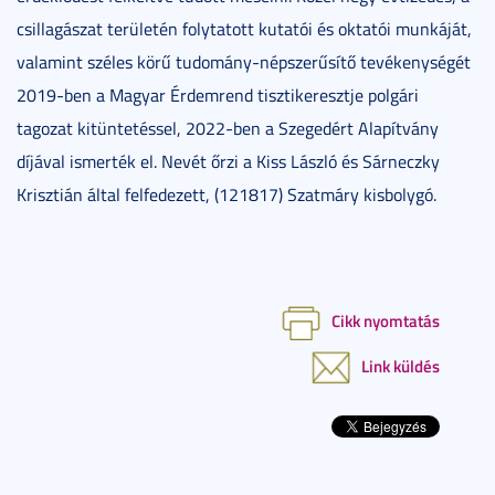
csillagászat területén folytatott kutatói és oktatói munkáját,
valamint széles körű tudomány-népszerűsítő tevékenységét
2019-ben a Magyar Érdemrend tisztikeresztje polgári
tagozat kitüntetéssel, 2022-ben a Szegedért Alapítvány
díjával ismerték el. Nevét őrzi a Kiss László és Sárneczky
Krisztián által felfedezett, (121817) Szatmáry kisbolygó.
Cikk nyomtatás
Link küldés