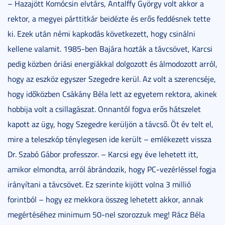
– Hazajött Komócsin elvtárs, Antalffy György volt akkor a
rektor, a megyei párttitkár beidézte és erős feddésnek tette
ki. Ezek után némi kapkodás következett, hogy csinálni
kellene valamit. 1985-ben Bajára hozták a távcsövet, Karcsi
pedig közben óriási energiákkal dolgozott és álmodozott arról,
hogy az eszköz egyszer Szegedre kerül. Az volt a szerencséje,
hogy időközben Csákány Béla lett az egyetem rektora, akinek
hobbija volt a csillagászat. Onnantól fogva erős hátszelet
kapott az ügy, hogy Szegedre kerüljön a távcső. Öt év telt el,
mire a teleszkóp ténylegesen ide került – emlékezett vissza
Dr. Szabó Gábor professzor. – Karcsi egy éve lehetett itt,
amikor elmondta, arról ábrándozik, hogy PC-vezérléssel fogja
irányítani a távcsövet. Ez szerinte kijött volna 3 millió
forintból – hogy ez mekkora összeg lehetett akkor, annak
megértéséhez minimum 50-nel szorozzuk meg! Rácz Béla