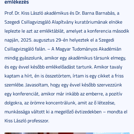
emlékezés
Prof. Dr. Kiss László akadémikus és Dr. Barna Barnabás, a
Szegedi Csillagvizsgáló Alapítvány kuratóriumának elnöke
leplezte le azt az emléktáblát, amelyet a konferencia második
napján, 2025. augusztus 29-én helyeztek el a Szegedi
Csillagvizsgáló falán. – A Magyar Tudományos Akadémián
mindig gyászolunk, amikor egy akadémikus társunk elmegy,
és egy évvel később emlékelőadást tartunk. Amikor tavaly
kaptam a hírt, én is összetörtem, írtam is egy cikket a friss
szemlébe. Javasoltam, hogy egy évvel később szervezzünk
egy konferenciát, amikor már inkább az emberre, a pozitív
dolgokra, az örömre koncentrálunk, amit az ő létezése,
munkássága váltott ki a megelőző évtizedekben – mondta el
Kiss László professzor.