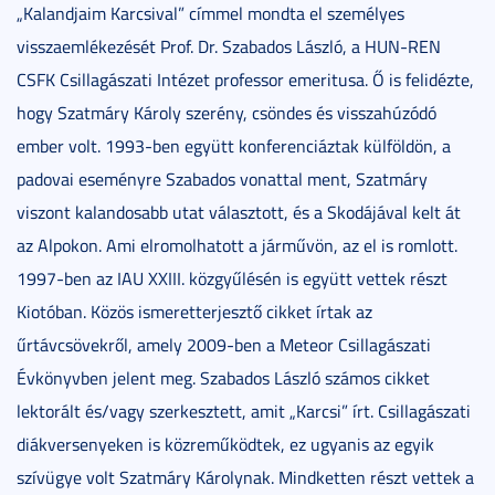
„Kalandjaim Karcsival” címmel mondta el személyes
visszaemlékezését Prof. Dr. Szabados László, a HUN-REN
CSFK Csillagászati Intézet professor emeritusa. Ő is felidézte,
hogy Szatmáry Károly szerény, csöndes és visszahúzódó
ember volt. 1993-ben együtt konferenciáztak külföldön, a
padovai eseményre Szabados vonattal ment, Szatmáry
viszont kalandosabb utat választott, és a Skodájával kelt át
az Alpokon. Ami elromolhatott a járművön, az el is romlott.
1997-ben az IAU XXIII. közgyűlésén is együtt vettek részt
Kiotóban. Közös ismeretterjesztő cikket írtak az
űrtávcsövekről, amely 2009-ben a Meteor Csillagászati
Évkönyvben jelent meg. Szabados László számos cikket
lektorált és/vagy szerkesztett, amit „Karcsi” írt. Csillagászati
diákversenyeken is közreműködtek, ez ugyanis az egyik
szívügye volt Szatmáry Károlynak. Mindketten részt vettek a