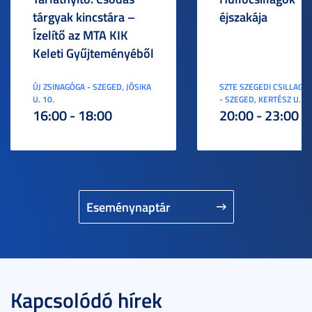
tárgyak kincstára –
éjszakája
Ízelítő az MTA KIK
Keleti Gyűjteményéből
ÚJ ZSINAGÓGA - SZEGED, JÓSIKA
SZTE SZEGEDI CSILLAGV
U. 10.
- SZEGED, KERTÉSZ U. 3.
16:00 - 18:00
20:00 - 23:00
Eseménynaptár
Kapcsolódó hírek