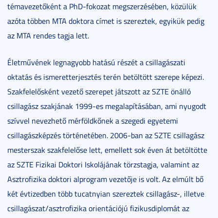
témavezetőként a PhD-fokozat megszerzésében, közülük
azóta többen MTA doktora címet is szereztek, egyikük pedig
az MTA rendes tagja lett.
Életművének legnagyobb hatású részét a csillagászati
oktatás és ismeretterjesztés terén betöltött szerepe képezi.
Szakfelelősként vezető szerepet játszott az SZTE önálló
csillagász szakjának 1999-es megalapításában, ami nyugodt
szívvel nevezhető mérföldkőnek a szegedi egyetemi
csillagászképzés történetében. 2006-ban az SZTE csillagász
mesterszak szakfelelőse lett, emellett sok éven át betöltötte
az SZTE Fizikai Doktori Iskolájának törzstagja, valamint az
Asztrofizika doktori alprogram vezetője is volt. Az elmúlt bő
két évtizedben több tucatnyian szereztek csillagász-, illetve
csillagászat/asztrofizika orientációjú fizikusdiplomát az