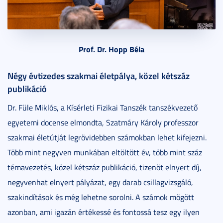
Prof. Dr. Hopp Béla
Négy évtizedes szakmai életpálya, közel kétszáz
publikáció
Dr. Füle Miklós, a Kísérleti Fizikai Tanszék tanszékvezető
egyetemi docense elmondta, Szatmáry Károly professzor
szakmai életútját legrövidebben számokban lehet kifejezni.
Több mint negyven munkában eltöltött év, több mint száz
témavezetés, közel kétszáz publikáció, tizenöt elnyert díj,
negyvenhat elnyert pályázat, egy darab csillagvizsgáló,
szakindítások és még lehetne sorolni. A számok mögött
azonban, ami igazán értékessé és fontossá tesz egy ilyen