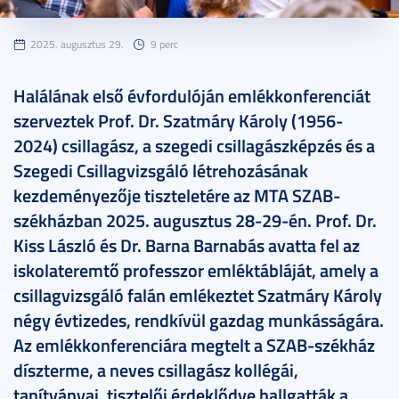
2025. augusztus 29.
9 perc
Halálának első évfordulóján emlékkonferenciát
szerveztek Prof. Dr. Szatmáry Károly (1956-
2024) csillagász, a szegedi csillagászképzés és a
Szegedi Csillagvizsgáló létrehozásának
kezdeményezője tiszteletére az MTA SZAB-
székházban 2025. augusztus 28-29-én. Prof. Dr.
Kiss László és Dr. Barna Barnabás avatta fel az
iskolateremtő professzor emléktábláját, amely a
csillagvizsgáló falán emlékeztet Szatmáry Károly
négy évtizedes, rendkívül gazdag munkásságára.
Az emlékkonferenciára megtelt a SZAB-székház
díszterme, a neves csillagász kollégái,
tanítványai, tisztelői érdeklődve hallgatták a