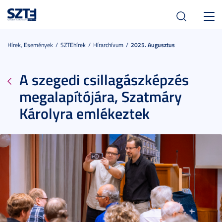
Toggl
navig
Hírek, Események
SZTEhírek
Hírarchívum
2025. Augusztus
A szegedi csillagászképzés
megalapítójára, Szatmáry
Károlyra emlékeztek