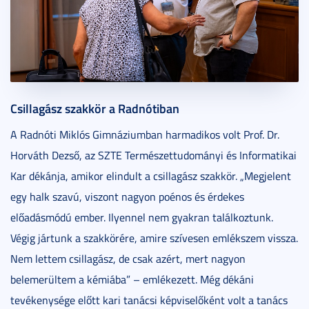
Csillagász szakkör a Radnótiban
A Radnóti Miklós Gimnáziumban harmadikos volt Prof. Dr.
Horváth Dezső, az SZTE Természettudományi és Informatikai
Kar dékánja, amikor elindult a csillagász szakkör. „Megjelent
egy halk szavú, viszont nagyon poénos és érdekes
előadásmódú ember. Ilyennel nem gyakran találkoztunk.
Végig jártunk a szakkörére, amire szívesen emlékszem vissza.
Nem lettem csillagász, de csak azért, mert nagyon
belemerültem a kémiába” – emlékezett. Még dékáni
tevékenysége előtt kari tanácsi képviselőként volt a tanács