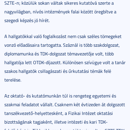
SZTE-n; közülük sokan váltak sikeres kutatóvá szerte a
nagyvilágban, nívós intézmények falai között öregbítve a
szegedi képzés jó hírét.
A hallgatókkal való foglalkozást nem csak széles tömegeket
vonzó előadásaira tartogatta. Száznál is több szakdolgozat,
diplomamunka és TDK-dolgozat témavezetője volt, több
hallgatója lett OTDK-díjazott. Különösen szívügye volt a tanár
szakos hallgatók csillagászati és űrkutatási témák felé
terelése.
Az oktató- és kutatómunkán túl is rengeteg egyetemi és
szakmai feladatot vállalt. Csaknem két évtizeden át dolgozott
tanszékvezető-helyettesként, a Fizikai Intézet oktatási
bizottságának tagjaként, illetve intézeti és kari TDK-