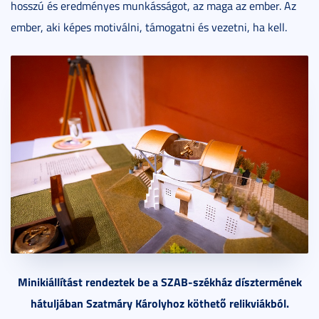
hosszú és eredményes munkásságot, az maga az ember. Az
ember, aki képes motiválni, támogatni és vezetni, ha kell.
Minikiállítást rendeztek be a SZAB-székház dísztermének
hátuljában Szatmáry Károlyhoz köthető relikviákból.