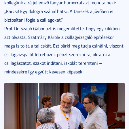
kollegánk a rá jellemző fanyar humorral azt mondta neki:
„Karcsi! Egy dologra számíthatsz. A tanszék a jövőben is
biztosítani fogja a csillagokat.”
Prof. Dr. Szabó Gábor azt is megemlítette, hogy egy cikkben
azt olvasta, Szatmáry Károly a csillagvizsgáló építésekor
maga is tolta a talicskát. Ezt bárki meg tudja csinálni, viszont
csillagvizsgálót létrehozni, pénzt szerezni rá, oktatni a
csillagászatot, szakot indítani, iskolát teremteni –
mindezekre így együtt kevesen képesek.