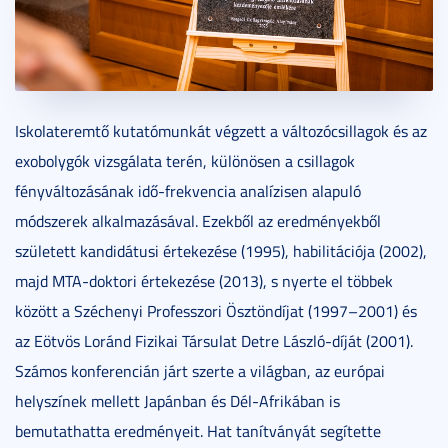
Iskolateremtő kutatómunkát végzett a változócsillagok és az
exobolygók vizsgálata terén, különösen a csillagok
fényváltozásának idő-frekvencia analízisen alapuló
módszerek alkalmazásával. Ezekből az eredményekből
született kandidátusi értekezése (1995), habilitációja (2002),
majd MTA-doktori értekezése (2013), s nyerte el többek
között a Széchenyi Professzori Ösztöndíjat (1997–2001) és
az Eötvös Loránd Fizikai Társulat Detre László-díját (2001).
Számos konferencián járt szerte a világban, az európai
helyszínek mellett Japánban és Dél-Afrikában is
bemutathatta eredményeit. Hat tanítványát segítette