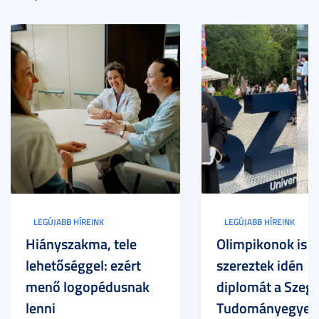
LEGÚJABB HÍREINK
LEGÚJABB HÍREINK
Hiányszakma, tele
Olimpikonok is
lehetőséggel: ezért
szereztek idén
menő logopédusnak
diplomát a Szege
lenni
Tudományegyet