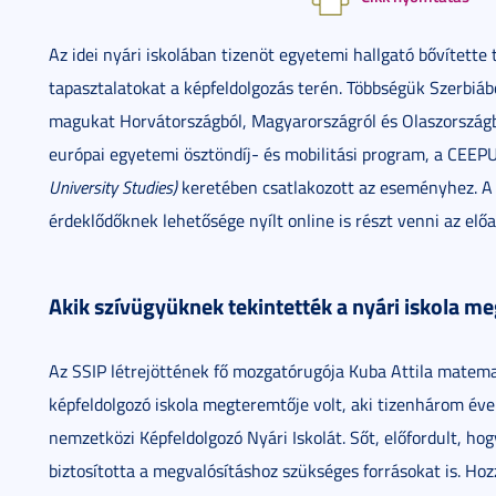
Az idei nyári iskolában tizenöt egyetemi hallgató bővítette
tapasztalatokat a képfeldolgozás terén. Többségük Szerbiáb
magukat Horvátországból, Magyarországról és Olaszországból
európai egyetemi ösztöndíj- és mobilitási program, a CEE
University Studies)
keretében csatlakozott az eseményhez. A ny
érdeklődőknek lehetősége nyílt online is részt venni az el
Akik szívügyüknek tekintették a nyári iskola me
Az SSIP létrejöttének fő mozgatórugója Kuba Attila matemat
képfeldolgozó iskola megteremtője volt, aki tizenhárom éve
nemzetközi Képfeldolgozó Nyári Iskolát. Sőt, előfordult, h
biztosította a megvalósításhoz szükséges forrásokat is. H