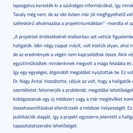
lapozgatva keresték ki a szükséges információkat, így min
Tavaly még nem, de az idei évben már jól megfigyelhető vol
széleskörű alkalmazása a projektmunkákban” -mondta el az
„A projektek értékelésénél elsősorban azt vettük figyelem
hallgatók. Idén négy csapat indult, volt köztük olyan, ahol 
de az eredmények a végén nem kapcsolódtak össze. Akik vég
együttműködtek: mindenkinek megvolt a maga feladata és a
így egy egységes, átgondolt megoldást nyújtottak be. Ez vo
Dr. Nagy Antal. Hozzátette, céljuk az volt, hogy a hallgat
szemléletet: felismerjék a problémát, megoldási lehetőség
kidolgozzanak egy új módszert vagy a már meglévőket komb
összehasonlításával ellenőrizzék a módszer helyességét. 
publikációk alapját, így a projekt egyszerre jelentett a hal
tapasztalatszerzési lehetőséget.