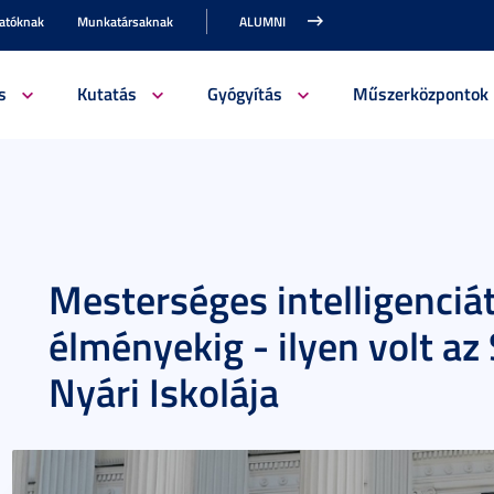
gatóknak
Munkatársaknak
ALUMNI
s
Kutatás
Gyógyítás
Műszerközpontok
Mesterséges intelligenciát
élményekig - ilyen volt a
Nyári Iskolája