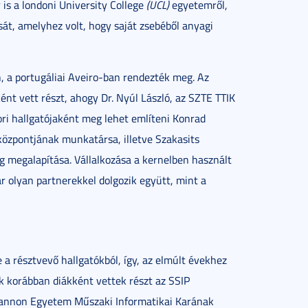
is a londoni University College
(UCL)
egyetemről,
át, amelyhez volt, hogy saját zsebéből anyagi
n, a portugáliai Aveiro-ban rendezték meg. Az
nt vett részt, ahogy Dr. Nyúl László, az SZTE TTIK
kkori hallgatójaként meg lehet említeni Konrad
 központjának munkatársa, illetve Szakasits
ég megalapítása. Vállalkozása a kernelben használt
r olyan partnerekkel dolgozik együtt, mint a
e a résztvevő hallgatókból, így, az elmúlt évekhez
ik korábban diákként vettek részt az SSIP
 Pannon Egyetem Műszaki Informatikai Karának