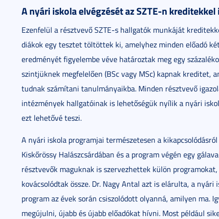
A nyári iskola elvégzését az SZTE-n kreditekkel 
Ezenfelül a résztvevő SZTE-s hallgatók munkáját kreditekke
diákok egy tesztet töltöttek ki, amelyhez minden előadó két
eredményét figyelembe véve határoztak meg egy százalékos
szintjüknek megfelelően (BSc vagy MSc) kapnak kreditet, am
tudnak számítani tanulmányaikba. Minden résztvevő igazolá
intézmények hallgatóinak is lehetőségük nyílik a nyári is
ezt lehetővé teszi.
A nyári iskola programjai természetesen a kikapcsolódásról i
Kiskőrössy Halászcsárdában és a program végén egy gálavac
résztvevők maguknak is szervezhettek külön programokat, 
kovácsolódtak össze. Dr. Nagy Antal azt is elárulta, a nyári
program az évek során csiszolódott olyanná, amilyen ma. I
megújulni, újabb és újabb előadókat hívni. Most például si