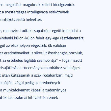
den megoldást maguknak kellett kidolgozniuk.
t a mesterséges intelligencia eszközeinek
 intézetvezető helyettes.
be, mennyire tudtak csapatként együttműködni a
mindenki külön-külön felelt egy-egy részfeladatért,
ül az első helyen végeztek, ők valóban
z eredményeiket is sikerült összhangba hozniuk,
lt az értékelés legfőbb szempontja” – fogalmazott
ók elsajátítsák a tudományos munkához szükséges
ek után kutassanak a szakirodalomban, majd
inálják, végül pedig az eredmények
Ez a munkafolyamat képezi a tudományos
lgatóknak szakmai kihívást és remek