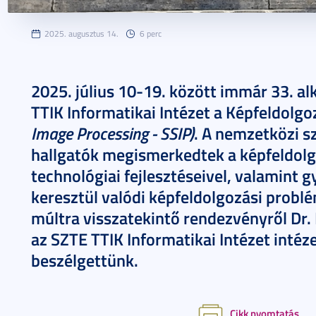
2025. augusztus 14.
6 perc
2025. július 10-19. között immár 33. 
TTIK Informatikai Intézet a Képfeldolgo
Image Processing - SSIP)
. A nemzetközi 
hallgatók megismerkedtek a képfeldolg
technológiai fejlesztéseivel, valamint 
keresztül valódi képfeldolgozási probl
múltra visszatekintő rendezvényről Dr.
az SZTE TTIK Informatikai Intézet intéz
beszélgettünk.
Cikk nyomtatás