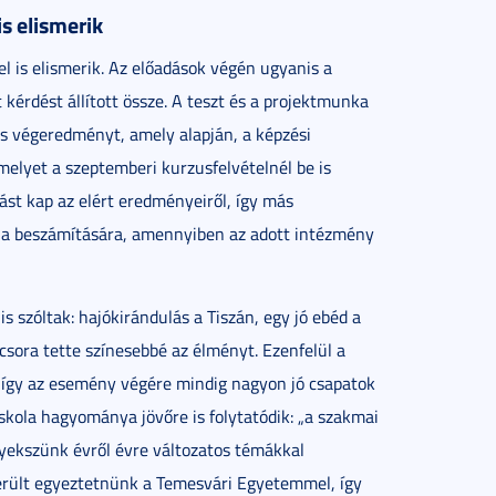
is elismerik
l is elismerik. Az előadások végén ugyanis a
 kérdést állított össze. A teszt és a projektmunka
 végeredményt, amely alapján, a képzési
elyet a szeptemberi kurzusfelvételnél be is
st kap az elért eredményeiről, így más
kola beszámítására, amennyiben az adott intézmény
s szóltak: hajókirándulás a Tiszán, egy jó ebéd a
sora tette színesebbé az élményt. Ezenfelül a
így az esemény végére mindig nagyon jó csapatok
 iskola hagyománya jövőre is folytatódik: „a szakmai
gyekszünk évről évre változatos témákkal
került egyeztetnünk a Temesvári Egyetemmel, így