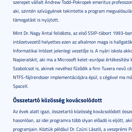
szerepet vállalt Andrew Todd-Pokropek emeritus professzor 
aki, szintén szívügyének tekintette a program megvalósulás
támogatást is nyújtott.
Mint Dr. Nagy Antal felidézte, az első SSIP-tábort 1993-ba
intézetvezető helyettes ezen az alkalmon maga is hallgatóké
Informatikai Intézet jelenlegi vezetője is. A nyári iskola a
Napieralskit, aki ma a Microsoft kelet-európai értékesítési
Szabolcsot is, akinek nevéhez fűződik a finn Tuxera nevű c
NTFS-fájlrendszer implementációjára épül, s cégével ma má
SpaceX.
Összetartó közösség kovácsolódott
Az évek alatt igazi, összetartó közösség kovácsolódott össz
hasonlóan, az idei programra több olyan előadó is eljött, ak
programjain. Köztük például Dr. Czúni László, a veszprémi