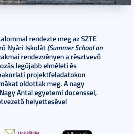
alkalommal rendezte meg az SZTE
(Summer School on
zó Nyári Iskolát
szakmai rendezvényen a résztvevő
ozás legújabb elméleti és
gyakorlati projektfeladatokon
émákat oldottak meg. A nagy
 Nagy Antal egyetemi docenssel,
etvezető helyettesével
Link küldés