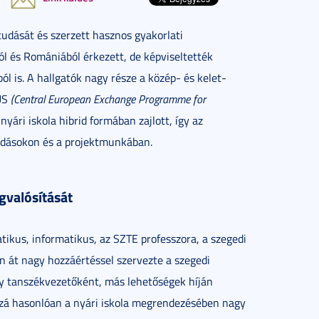
 tudását és szerzett hasznos gyakorlati
ól és Romániából érkezett, de képviseltették
 is. A hallgatók nagy része a közép- és kelet-
PUS
(Central European Exchange Programme for
ári iskola hibrid formában zajlott, így az
őadásokon és a projektmunkában.
gvalósítását
ikus, informatikus, az SZTE professzora, a szegedi
n át nagy hozzáértéssel szervezte a szegedi
ogy tanszékvezetőként, más lehetőségek híján
ozzá hasonlóan a nyári iskola megrendezésében nagy