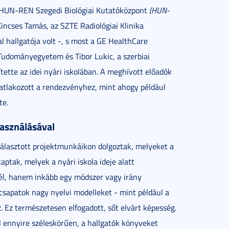
a HUN-REN Szegedi Biológiai Kutatóközpont
(HUN-
Kincses Tamás, az SZTE Radiológiai Klinika
l hallgatója volt -, s most a GE HealthCare
Tudományegyetem és Tibor Lukic, a szerbiai
tette az idei nyári iskolában. A meghívott előadók
satlakozott a rendezvényhez, mint ahogy például
te.
használásával
választott projektmunkáikon dolgoztak, melyeket a
aptak, melyek a nyári iskola ideje alatt
cél, hanem inkább egy módszer vagy irány
 csapatok nagy nyelvi modelleket - mint például a
 Ez természetesen elfogadott, sőt elvárt képesség.
 ennyire széleskörűen, a hallgatók könyveket