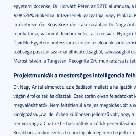
egyetemi docense, Dr. Horváth Péter, az SZTE alumnusa, 
REN SZBK)
Biokémiai Intézetének igazgatója, vagy Prof. Dr. 
intézetvezetője. Koós Krisztián - aki korábban Dr. Nagy Anta
munkatársa, valamint Teodora Selea, a Temesvári Nyugati 
Újvidéki Egyetem professzora szintén az előadók sorát erősí
többsége pusztán szakmai elhivatottságból, szívességből c
Marosi István, a Tungsten-Recognita Zrt. munkatársa is tet
Projektmunkák a mesterséges intelligencia fel
Dr. Nagy Antal elmondta, az előadások mellett a hallgatók 
végén értékeltek és díjaztak. Ezek során olyan feladatokat k
megvalósíthatók. Nem feltétlenül a teljes megoldás volt a 
kidolgozása. „Az idei évben különösen jellemző volt, hogy a
Gemini vagy a ChatGPT - használtak a kódok generálásához.
Korábban, amikor ezek a technológiák még nem terjedtek el