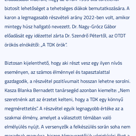
biztosít lehetőséget a tehetséges diákok bemutatkozására. A
karon a legmagasabb részvételi arány 2022-ben volt, amikor
mintegy húsz hallgató nevezett. Dr. Nagy-Grócz Gábor
előadását egy idézettel zárta Dr. Szendrő Pétertől, az OTDT
örökös elnökétől: „A TDK örök”.
Biztosan kijelenthető, hogy aki részt vesz egy ilyen nívós
eseményen, az számos élménnyel és tapasztalattal
gazdagodik, a részvétel pozitívumait hosszan lehetne sorolni.
Kasza Blanka Bernadett tanársegéd azonban kiemelte: „Nem
szeretnénk azt az érzetet kelteni, hogy a TDK egy könnyű
megmérettetés”. A részvétel egyik legnagyobb értéke az a
szakmai élmény, amelyet a választott témában való
elmélyülés nyújt. A versenyzők a felkészülés során soha nem
maradnak magukra, hiszen témavezetőjük végigkíséri őket a