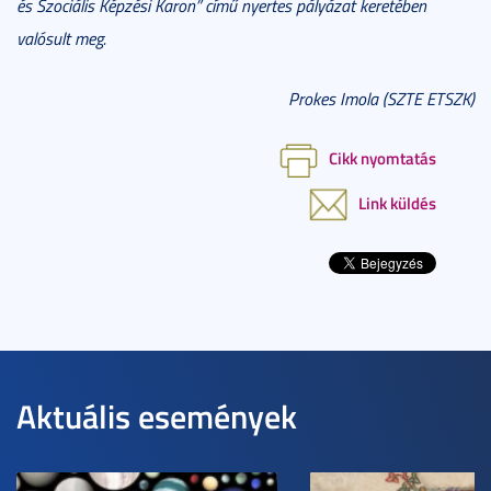
és Szociális Képzési Karon” című nyertes pályázat keretében
valósult meg.
Prokes Imola (SZTE ETSZK)
Cikk nyomtatás
Link küldés
Aktuális események