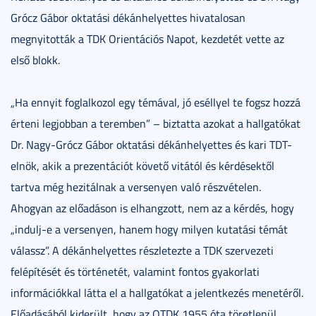
Grócz Gábor oktatási dékánhelyettes hivatalosan
megnyitották a TDK Orientációs Napot, kezdetét vette az
első blokk.
„Ha ennyit foglalkozol egy témával, jó eséllyel te fogsz hozzá
érteni legjobban a teremben” – biztatta azokat a hallgatókat
Dr. Nagy-Grócz Gábor oktatási dékánhelyettes és kari TDT-
elnök, akik a prezentációt követő vitától és kérdésektől
tartva még hezitálnak a versenyen való részvételen.
Ahogyan az előadáson is elhangzott, nem az a kérdés, hogy
„indulj-e a versenyen, hanem hogy milyen kutatási témát
válassz”. A dékánhelyettes részletezte a TDK szervezeti
felépítését és történetét, valamint fontos gyakorlati
információkkal látta el a hallgatókat a jelentkezés menetéről.
Előadásából kiderült, hogy az OTDK 1955 óta töretlenül