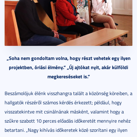
„Soha nem gondoltam volna, hogy részt vehetek egy ilyen
projektben, óriási élmény.” „Új ajtókat nyit, akár külföldi
megkereséseket is.”
Beszámolójuk élénk visszhangra talált a közönség köreiben, a
hallgatók részéről számos kérdés érkezett; például, hogy
visszatekintve mit csinálnának másként, valamint hogy a
szűkre szabott 10 perces előadás időkeretét mennyire nehéz
betartani. „Nagy kihívás időkeretek közé szorítani egy ilyen