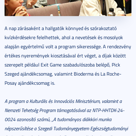
A nap zárásaként a hallgatók könnyed és szórakoztató
kvízkérdésekre felelhettek, ahol a nevetések és mosolyok
alapján egyértelmű volt a program sikeressége. A rendezvény
értékes nyeremények kiosztásával ért véget, a díjak között
szerepelt például Exit Game szabadulószoba belépő, Pick
Szeged ajándékcsomag, valamint Bioderma és La Roche-
Posay ajándékcsomag is.
A program a Kulturális és Innovációs Minisztérium, valamint a
Nemzeti Tehetség Program támogatásával az NTP-HHTDK-24-
0024 azonosító számú, „A tudományos diákköri munka
népszerűsítése a Szegedi Tudományegyetem Egészségtudományi