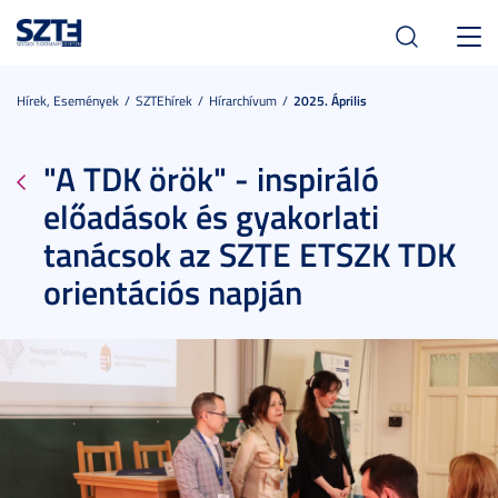
Toggl
navig
Hírek, Események
SZTEhírek
Hírarchívum
2025. Április
"A TDK örök" - inspiráló
előadások és gyakorlati
tanácsok az SZTE ETSZK TDK
orientációs napján