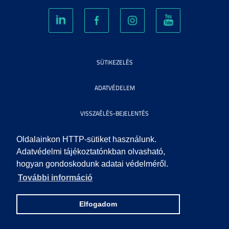
SÜTIKEZELÉS
ADATVÉDELEM
VISSZAÉLÉS-BEJELENTÉS
KÖZÉRDEKŰ ADATOK
Oldalainkon HTTP-sütiket használunk.
Adatvédelmi tájékoztatónkban olvasható,
hogyan gondoskodunk adatai védelméről.
IMPRESSZUM
További információ
SEGÍTSÉG
Elfogadom
© 2010 SZEGEDI TUDOMÁNYEGYETEM. MINDEN JOG FENNTARTVA.