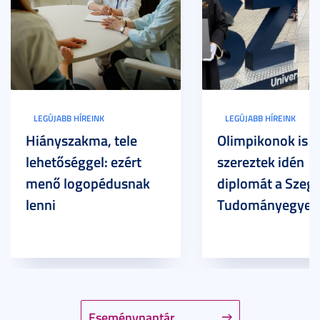
LEGÚJABB HÍREINK
LEGÚJABB HÍREINK
Hiányszakma, tele
Olimpikonok is
lehetőséggel: ezért
szereztek idén
menő logopédusnak
diplomát a Szege
lenni
Tudományegyet
Eseménynaptár