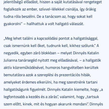
jelentőségű előadást, hiszen a saját kutatásával rengeteget
foglalkozik az ember, szívvel-lélekkel csinálja, így órákig
tudna róla beszélni. De a tanácsom az, hogy sokat kell
gyakorolni” – hallhattuk a volt hallgató válaszát.
„Meg lehet találni a kapcsolódási pontot a hallgatósággal,
csak ismernünk kell őket, tudnunk kell, kikhez szólunk.” A
negyedik, egyben záró blokkban – melyet Dinnyés Katalin
Julianna tanársegéd nyitott meg előadásával, – a hallgatók
aktív közreműködésével, humoros hangvételben kerültek
bemutatásra azok a szereplési és prezentációs hibák,
amelyeket érdemes elkerülni, ha meg szeretnénk tartani
hallgatóságunk figyelmét. Dinnyés Katalin kiemelte, hogy „a
legfontosabb a kezdés és a zárás”, valamint, hogy „tartsuk
szem előtt, kinek, mit és hogyan akarunk mondani”. Dinnyés