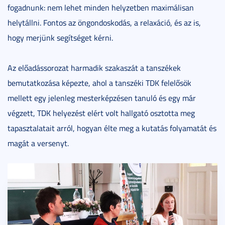
fogadnunk: nem lehet minden helyzetben maximálisan
helytállni. Fontos az öngondoskodás, a relaxáció, és az is,
hogy merjünk segítséget kérni.
Az előadássorozat harmadik szakaszát a tanszékek
bemutatkozása képezte, ahol a tanszéki TDK felelősök
mellett egy jelenleg mesterképzésen tanuló és egy már
végzett, TDK helyezést elért volt hallgató osztotta meg
tapasztalatait arról, hogyan élte meg a kutatás folyamatát és
magát a versenyt.