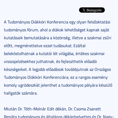
A Tudományos Diákköri Konferencia egy olyan felsőoktatási
tudományos fórum, ahol a diákok lehetőséget kapnak saját
kutatásaik bemutatására a közönség, illetve a szakmai zsűri
előtt, megmérettetve ezzel tudásukat. Ezáltal
belekóstolhatnak a kutatói lét világába, értékes szakmai
visszajelzésekhez juthatnak, és fejleszthetik előadói
készségeiket. A legjobb előadások továbbjutnak az Országos
Tudományos Diákköri Konferenciára; ez a rangos esemény
komoly ugródeszkát jelenthet a tudományos pályára készülő
hallgatók számára.
Miután Dr. Tóth-Molnár Edit dékán, Dr. Csoma Zsanett
Renáta tudományos és általános dékánhelyettes és Dr. Nagy-