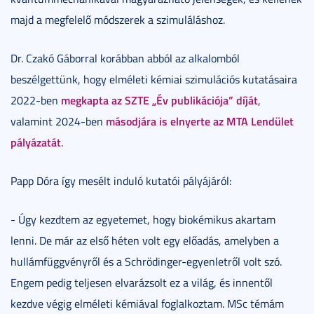
majd a megfelelő módszerek a szimuláláshoz.
Dr. Czakó Gáborral korábban abból az alkalomból
beszélgettünk, hogy elméleti kémiai szimulációs kutatásaira
megkapta az SZTE „Év publikációja” díját
2022-ben
,
másodjára is elnyerte az MTA Lendület
valamint 2024-ben
pályázatát
.
Papp Dóra így mesélt induló kutatói pályájáról:
- Úgy kezdtem az egyetemet, hogy biokémikus akartam
lenni. De már az első héten volt egy előadás, amelyben a
hullámfüggvényről és a Schrödinger-egyenletről volt szó.
Engem pedig teljesen elvarázsolt ez a világ, és innentől
kezdve végig elméleti kémiával foglalkoztam. MSc témám