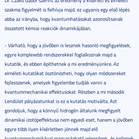
Dr. Czakó Gábor szerint az eredmény a kísérleti és elméleti
szakma figyelmét is felhívja majd, ez ugyanis egy első lépés
abba az irányba, hogy kvantumhatásokat azonosítsanak
összetett kémiai reakciók dinamikájában.
- Várható, hogy a jövőben is lesznek hasonló megfigyelések,
egyre komplexebb rendszerekkel foglalkoznak majd a
kutatók, és ebben építhetnek a mi eredményünkre. Az
elméleti kutatókat ösztönözheti, hogy olyan módszereket
fejlesszenek, amelyek figyelembe tudják venni a
kvantummechanikai effektusokat. Részben a mi második
Lendület pályázatunkat is ez a kutatás motiválta. Azt
gondoljuk, hogy a könnyű hidrogén általunk megfigyelt
dinamikai izotópeffektusa nem egyedi eset, hanem a jövőben
egyre több ilyen kísérletben jönnek majd elő
kvantummechanikával magyarázható jelenségek, és kellenek