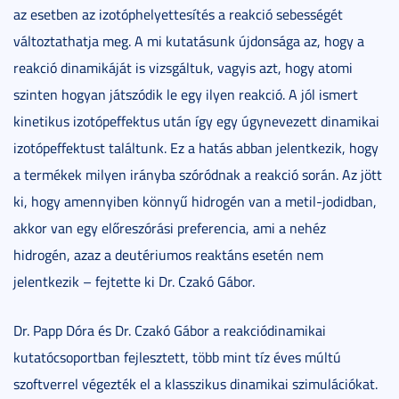
az esetben az izotóphelyettesítés a reakció sebességét
változtathatja meg. A mi kutatásunk újdonsága az, hogy a
reakció dinamikáját is vizsgáltuk, vagyis azt, hogy atomi
szinten hogyan játszódik le egy ilyen reakció. A jól ismert
kinetikus izotópeffektus után így egy úgynevezett dinamikai
izotópeffektust találtunk. Ez a hatás abban jelentkezik, hogy
a termékek milyen irányba szóródnak a reakció során. Az jött
ki, hogy amennyiben könnyű hidrogén van a metil-jodidban,
akkor van egy előreszórási preferencia, ami a nehéz
hidrogén, azaz a deutériumos reaktáns esetén nem
jelentkezik – fejtette ki Dr. Czakó Gábor.
Dr. Papp Dóra és Dr. Czakó Gábor a reakciódinamikai
kutatócsoportban fejlesztett, több mint tíz éves múltú
szoftverrel végezték el a klasszikus dinamikai szimulációkat.