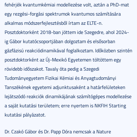
fehérjék kvantumkémiai modellezése volt, aztán a PhD-mat
egy rezgési-forgási spektrumok kvantumos számítására
alkalmas módszerfejlesztésből írtam az ELTE-n.
Posztdoktorként 2018-ban jöttem ide Szegedre, ahol 2024-
ig Gábor kutatócsoportjában dolgoztam és elsősorban
gázfázisú reakciódinamikával foglalkoztam. Időközben szintén
posztdoktorként az Új-Mexikó Egyetemen töltöttem egy
rövidebb időszakot. Tavaly óta pedig a Szegedi
Tudományegyetem Fizikai Kémiai és Anyagtudományi
Tanszékének egyetemi adjunktusaként a határfelületeken
lejátszódó reakciók dinamikájának számítógépes modellezése
a saját kutatási területem; erre nyertem is NKFIH Starting
kutatási pályázatot.
Dr. Czakó Gábor és Dr. Papp Dóra nemcsak a Nature