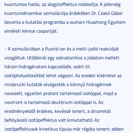
kvantumos hatás, az alagúteffektus módosítja. A jelenség
kvantumdinamikai szimulációja érdekében Dr. Czakó Gábor
bevonta a kutatási programba a wuhani Huazhong Egyetem
elméleti kémiai csoportját.
- A szimulációban a fluorid ion és a metil-jodid reakcióját
vizsgáltuk. Utóbbinál egy szénatomhoz a jódatom mellett
három hidrogénatom kapcsolódik, ezért itt
izotóphelyettesítést lehet végezni. Az eredeti kísérletet az
innsbrucki kutatók elvégezték a könnyű hidrogénnek
nevezett, egyetlen protont tartalmazó izotóppal, majd a
neutront is tartalmazó deutérium izotóppal is. Az
eredményekből érdekes, kevéssé ismert, a dinamikát
befolyásoló izotópeffektus volt kimutatható. Az
izotópeffektusok kinetikus típusa már régóta ismert; ebben