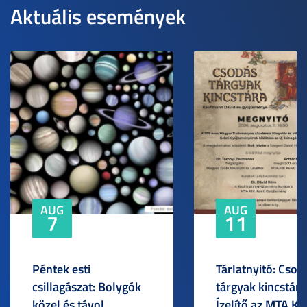
Aktuális események
AUG
AUG
7
11
Péntek esti
Tárlatnyitó: Csod
csillagászat: Bolygók
tárgyak kincstára
közel és távol
Ízelítő az MTA KI