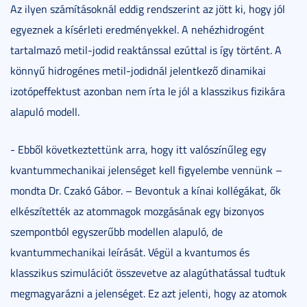
Az ilyen számításoknál eddig rendszerint az jött ki, hogy jól
egyeznek a kísérleti eredményekkel. A nehézhidrogént
tartalmazó metil-jodid reaktánssal ezúttal is így történt. A
könnyű hidrogénes metil-jodidnál jelentkező dinamikai
izotópeffektust azonban nem írta le jól a klasszikus fizikára
alapuló modell.
- Ebből következtettünk arra, hogy itt valószínűleg egy
kvantummechanikai jelenséget kell figyelembe vennünk –
mondta Dr. Czakó Gábor. – Bevontuk a kínai kollégákat, ők
elkészítették az atommagok mozgásának egy bizonyos
szempontból egyszerűbb modellen alapuló, de
kvantummechanikai leírását. Végül a kvantumos és
klasszikus szimulációt összevetve az alagúthatással tudtuk
megmagyarázni a jelenséget. Ez azt jelenti, hogy az atomok