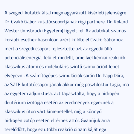
A szegedi kutatók által megmagyarázott kísérleti jelenségre
Dr. Czakó Gábor kutatócsoportjának régi partnere, Dr. Roland
Wester (Innsbrucki Egyetem) figyelt fel. Az adatokat számos
korábbi esethez hasonlóan azért küldte el Czakó Gáborhoz,
mert a szegedi csoport fejlesztette azt az egyedülálló
potenciálisenergia-felület modellt, amellyel kémiai reakciók
klasszikus atomi és molekuláris szintű szimulációit lehet
elvégezni. A számítógépes szimulációk során Dr. Papp Dóra,
az SZTE kutatócsoportjának akkor még posztdoktor tagja, ma
az egyetem adjunktusa, azt tapasztalta, hogy a hidrogén
deutérium izotópja esetén az eredmények egyeznek a
klasszikus úton várt kimenetellel, míg a könnyű
hidrogénizotóp esetén eltérnek attól. Gyanújuk arra
terelődött, hogy ez utóbbi reakció dinamikáját egy