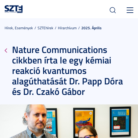
Toggl
navig
Hírek, Események
SZTEhírek
Hírarchívum
2025. Április
Nature Communications
cikkben írta le egy kémiai
reakció kvantumos
alagúthatását Dr. Papp Dóra
és Dr. Czakó Gábor