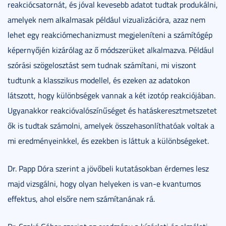
reakciócsatornát, és jóval kevesebb adatot tudtak produkálni,
amelyek nem alkalmasak például vizualizációra, azaz nem
lehet egy reakciómechanizmust megjeleníteni a számítógép
képernyőjén kizárólag az ő módszerüket alkalmazva. Például
szórási szögelosztást sem tudnak számítani, mi viszont
tudtunk a klasszikus modellel, és ezeken az adatokon
látszott, hogy különbségek vannak a két izotóp reakciójában.
Ugyanakkor reakcióvalószínűséget és hatáskeresztmetszetet
ők is tudtak számolni, amelyek összehasonlíthatóak voltak a
mi eredményeinkkel, és ezekben is láttuk a különbségeket.
Dr. Papp Dóra szerint a jövőbeli kutatásokban érdemes lesz
majd vizsgálni, hogy olyan helyeken is van-e kvantumos
effektus, ahol elsőre nem számítanának rá.