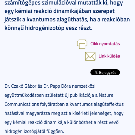
számítógépes szimulációval mutatták ki, hogy
egy kémiai reakció dinamikájában szerepet
játszik a kvantumos alagúthatás, ha a reakcióban
könnyű hidrogénizotóp vesz részt.
Cikk nyomtatás
Link küldés
Dr. Czakó Gábor és Dr. Papp Dóra nemzetközi
együttműködésben született új publikációja a Nature
Communications folyóiratban a kvantumos alagúteffektus
hatásával magyarázza meg azt a kísérleti jelenséget, hogy
egy kémiai reakció dinamikája különbözhet a részt vevő
hidrogén izotópjától függően.