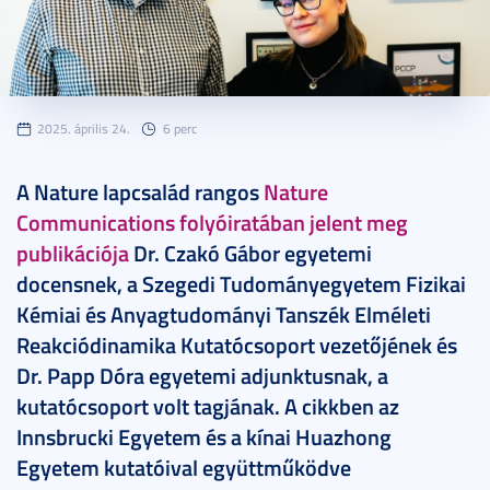
2025. április 24.
6 perc
A Nature lapcsalád rangos
Nature
Communications folyóiratában jelent meg
publikációja
Dr. Czakó Gábor egyetemi
docensnek, a Szegedi Tudományegyetem Fizikai
Kémiai és Anyagtudományi Tanszék Elméleti
Reakciódinamika Kutatócsoport vezetőjének és
Dr. Papp Dóra egyetemi adjunktusnak, a
kutatócsoport volt tagjának. A cikkben az
Innsbrucki Egyetem és a kínai Huazhong
Egyetem kutatóival együttműködve