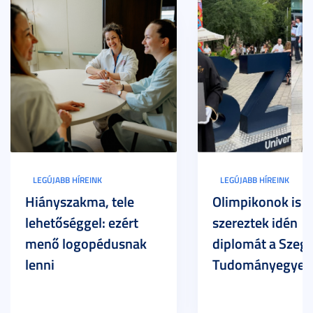
LEGÚJABB HÍREINK
LEGÚJABB HÍREINK
Hiányszakma, tele
Olimpikonok is
lehetőséggel: ezért
szereztek idén
menő logopédusnak
diplomát a Szege
lenni
Tudományegyet