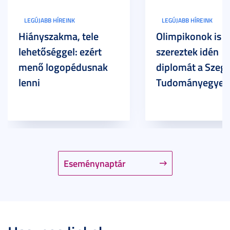
LEGÚJABB HÍREINK
LEGÚJABB HÍREINK
Hiányszakma, tele
Olimpikonok is
lehetőséggel: ezért
szereztek idén
menő logopédusnak
diplomát a Szege
lenni
Tudományegyet
Eseménynaptár