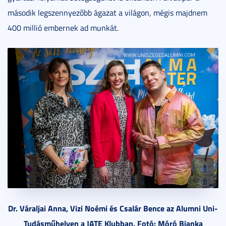
második legszennyezőbb ágazat a világon, mégis majdnem
400 millió embernek ad munkát.
Dr. Váraljai Anna, Vizi Noémi és Csalár Bence az Alumni Uni-
Tudásműhelyen a JATE Klubban. Fotó: Móró Bianka