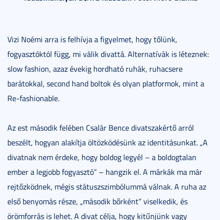
Vizi Noémi arra is felhívja a figyelmet, hogy tőlünk,
fogyasztóktól függ, mi válik divattá. Alternatívák is léteznek:
slow fashion, azaz évekig hordható ruhák, ruhacsere
barátokkal, second hand boltok és olyan platformok, mint a
Re-fashionable.
Az est második felében Csalár Bence divatszakértő arról
beszélt, hogyan alakítja öltözködésünk az identitásunkat. „A
divatnak nem érdeke, hogy boldog legyél – a boldogtalan
ember a legjobb fogyasztó” – hangzik el. A márkák ma már
rejtőzködnek, mégis státuszszimbólummá válnak. A ruha az
első benyomás része, „második bőrként” viselkedik, és
örömforrás is lehet. A divat célja, hogy kitűnjünk vagy