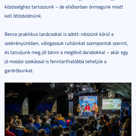
közösséghez tartozzunk – de elsősorban önmagunk miatt
kell öltözködnünk.
Bence praktikus tanácsokat is adott: nézzünk körül a
szekrényünkben, válogassuk ruháinkat szempontok szerint,
és tanuljunk meg jól bánni a meglévő darabokkal – akár egy
jó mosási szokással is fenntarthatóbbá tehetjük a
gardróbunkat.