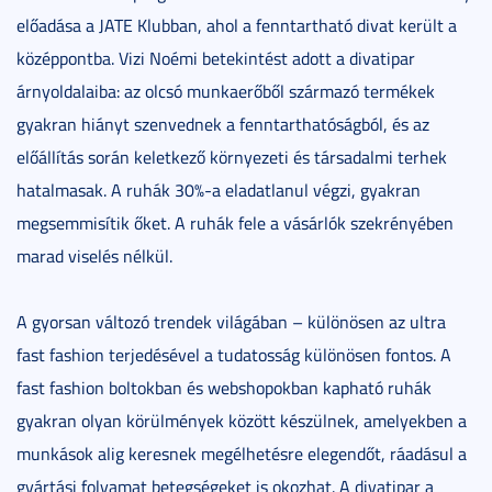
előadása a JATE Klubban, ahol a fenntartható divat került a
középpontba. Vizi Noémi betekintést adott a divatipar
árnyoldalaiba: az olcsó munkaerőből származó termékek
gyakran hiányt szenvednek a fenntarthatóságból, és az
előállítás során keletkező környezeti és társadalmi terhek
hatalmasak. A ruhák 30%-a eladatlanul végzi, gyakran
megsemmisítik őket. A ruhák fele a vásárlók szekrényében
marad viselés nélkül.
A gyorsan változó trendek világában – különösen az ultra
fast fashion terjedésével a tudatosság különösen fontos. A
fast fashion boltokban és webshopokban kapható ruhák
gyakran olyan körülmények között készülnek, amelyekben a
munkások alig keresnek megélhetésre elegendőt, ráadásul a
gyártási folyamat betegségeket is okozhat. A divatipar a