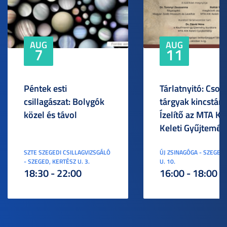
AUG
AUG
7
11
Péntek esti
Tárlatnyitó: Csod
csillagászat: Bolygók
tárgyak kincstára
közel és távol
Ízelítő az MTA KI
Keleti Gyűjtemén
SZTE SZEGEDI CSILLAGVIZSGÁLÓ
ÚJ ZSINAGÓGA - SZEGED,
- SZEGED, KERTÉSZ U. 3.
U. 10.
18:30 - 22:00
16:00 - 18:00