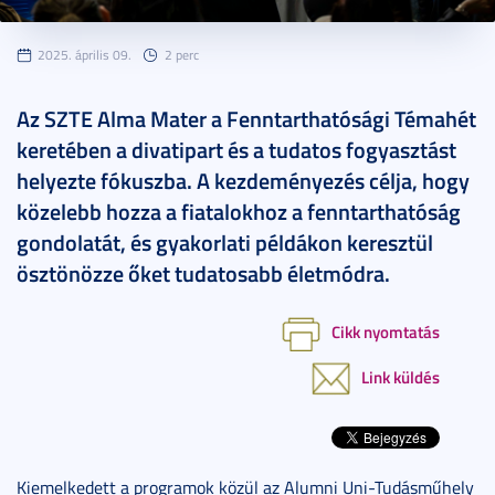
2025. április 09.
2 perc
Az SZTE Alma Mater a Fenntarthatósági Témahét
keretében a divatipart és a tudatos fogyasztást
helyezte fókuszba. A kezdeményezés célja, hogy
közelebb hozza a fiatalokhoz a fenntarthatóság
gondolatát, és gyakorlati példákon keresztül
ösztönözze őket tudatosabb életmódra.
Cikk nyomtatás
Link küldés
Kiemelkedett a programok közül az Alumni Uni-Tudásműhely